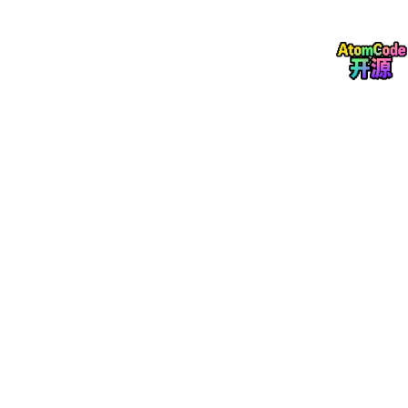
期。AI模型对"新鲜度"很敏感，老旧页面引用权重会下降。
5. 语言声明
<html
lang
=
"zh-CN"
>
告诉AI这是中文内容。少了这个标签，A
I可能用错误的语言模型来处理你的页面。
6. 避免JS渲染依赖
CSR（客户端渲染）对AI爬虫极不友好。如果必须用JS框架，至少
要配SSR（服务端渲染）。最安全的是Hugo、Next.js SSG这类静
态生成方案。
验收标准
做完上述优化后，用以下方式验证：
curl
-s https://你的域名 | wc -c
— 原始HTML至
少要有2KB可读文本
检查
curl -s https:
//
你的域名 |
grep
-o
'<h[1-6]'