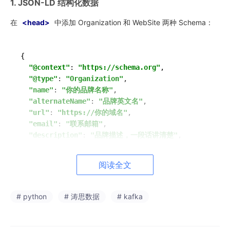
1. JSON-LD 结构化数据
在
<head>
中添加 Organization 和 WebSite 两种 Schema：
{

"@context"
: 
"https://schema.org"
,

"@type"
: 
"Organization"
,

"name"
: 
"你的品牌名称"
,

"alternateName"
: 
"品牌英文名"
,

"url"
: 
"https://你的域名"
,

"email"
: 
"联系邮箱"
,

"description"
: 
"品牌描述，一段话讲清楚"
,

"knowsAbout"
: [
"业务关键词1"
, 
"业务关键词2"
, 
"业务关
阅读全文
2. AI 专用文件
# python
# 涛思数据
# kafka
文件
用途
位置