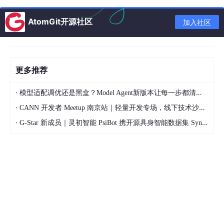
网站根目
robots.txt
明确允许AI爬虫访问，列出sitemap
AtomGit开源社区
录
加入社区
AI爬虫的"站点地图"，列出核心页面
网站根目
llms.txt
和实体
录
更多推荐
网站根目
ai.txt
声明AI对网站内容的使用权限
录
·
模型适配调优还是黑盒？Model Agent新版本让每一步都清晰可见
sitemap.x
网站根目
·
搜索引擎和AI爬虫的完整页面索引
CANN 开发者 Meetup 南京站｜轻量开发专场，线下技术沙龙正式开启报名
ml
录
·
G-Star 新成员｜灵初智能 PsiBot 携开源具身智能数据集 SynData 入驻 AtomGit
3. 标题层级优化
确保每页有且仅有一个 H1，H2-H6 按层级嵌套，不要跳级。标题
文字要包含关键词，而不是"简介""关于我们"这类无信息量的词
汇。
4. 时间信号
添加
<meta
name
=
"date"
>
标签或在内容中显式标注发布日