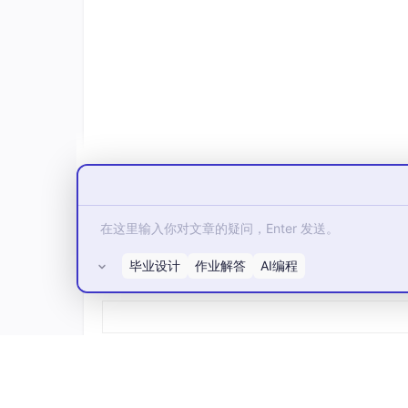
#
ifndef
 WIDGET_H
#
define
 WIDGET_H
#
include
<QWidget>
#
include
<QSerialPortInfo>
#
include
<QSerialPort>
namespace
class
Widget
;

}

QT_END_NAMESPACE

毕业设计
作业解答
AI编程
所有评论(0)
class
Widget
 : 
public
 QWidget

{

    Q_OBJECT

public
:

Widget
(QWidget *parent = 
nullptr
);

    ~
Widget
();
