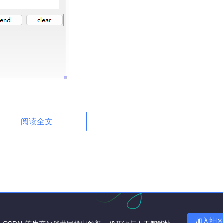
阅读全文
dule(s) in QT: serialport
“start Maintenance Tool”
加入社区
果没有，可以重新配置一个构建套件。