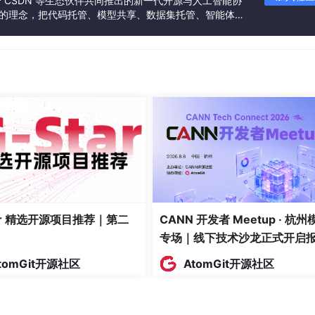
联合 CSDN 等生态伙伴共同推出的新一代开源与人工智能协
”的理念，把代码托管、模型共享、数据集托管、智能体开
发者提供从开发、训练到部署的一站式体验。
widgets

tar 精选开源项目推荐｜第二
CANN 开发者 Meetup · 杭州
e if it uses deprecated APIs.
专场｜线下技术沙龙正式开启
owing line.
名！
tomGit开源社区
AtomGit开源社区
E=0x060000    # disables all the APIs deprecated before 