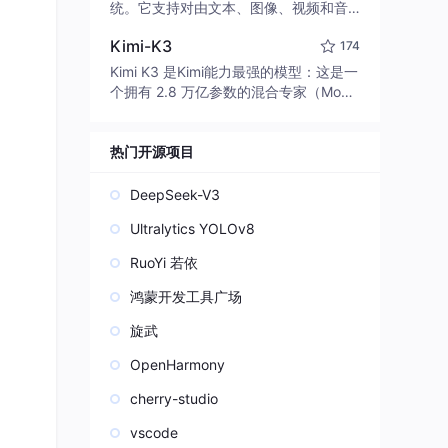
edit code, run commands, and verify
统。它支持对由文本、图像、视频和音
changes — autonomously. Built in Rus
频组成的多模态上下文进行统一理解，
t for speed. Get Started
Kimi-K3
174
并能生成分辨率高达 2K、时长可达 15
秒的带原生立体声音频的视频。得益于
Kimi K3 是Kimi能力最强的模型：这是一
面向任务泛化的系统设计，H3 在预训练
个拥有 2.8 万亿参数的混合专家（Mo
阶段就已具备广泛的多模态上下文理解
E）模型，具备原生视觉理解能力，并支
与生成能力，能够出色地执行复杂的多
持 100 万 token 的上下文窗口。
模态指令。
热门开源项目
DeepSeek-V3
Ultralytics YOLOv8
RuoYi 若依
鸿蒙开发工具广场
旋武
OpenHarmony
cherry-studio
vscode