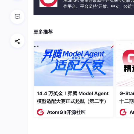
AtomGit 是由开放原子开源基金会
作平台。平台坚持“开放、中立、公益
功能设计
发体验和算力服务整合在一起，为开
serialPort.pro
更多推荐
QT       += core gui

# charts
greaterThan(QT_MAJOR_VERSION, 4): QT += 
CONFIG += c++17

14.4 万奖金！昇腾 Model Agent
G-S
# You can make your code fail to compil
模型适配大赛正式起航（第二季）
十二期
# In order to do so, uncomment the foll
AtomGit开源社区
A
#DEFINES += QT_DISABLE_DEPRECATED_BEFOR
SOURCES += \

    main.cpp \
