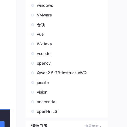
windows
VMware
仓颉
vue
WxJava
vscode
opencv
Qwen2.5-7B-Instruct-AWQ
jeesite
vision
anaconda
openHiTLS
活动日历
查看更多