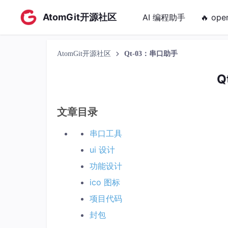
AtomGit开源社区
AI 编程助手
🔥 ope
AtomGit开源社区
Qt-03：串口助手
Q
文章目录
串口工具
ui 设计
功能设计
ico 图标
项目代码
封包