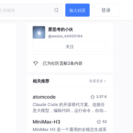
登录
加入社区
爱思考的小伙
@weixin_44505194
关注
已为社区贡献2条内容
相关推荐
查看更多
atomcode
3.57 K
Claude Code 的开源替代方案。连接任
意大模型，编辑代码，运行命令，自动
验证 — 全自动执行。用 Rust 构建，极
MiniMax-H3
53
致性能。 ｜ An open-source alternativ
e to Claude Code. Connect any LLM,
MiniMax H3 是一个通用的全模态生成系