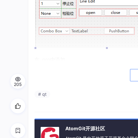
在 .pro中添加
QT
       += serial
port
205
# qt
如果报错：
error:
Project ERROR: Unknown mo
可能是未添加serialport组件
解决方法：点击“工具栏” 里“QT Maintenance Tool” 
AtomGit开源社区
勾选对应版本的serial port 进行添加，如