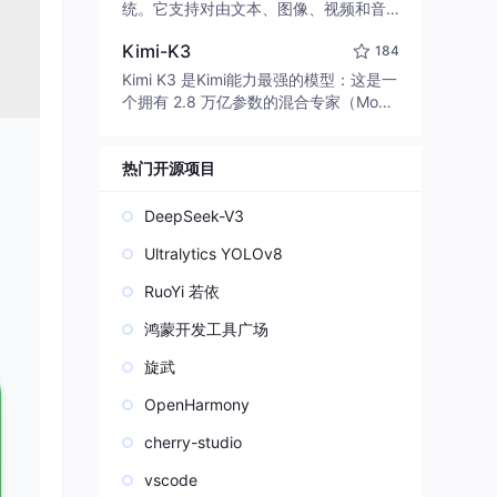
edit code, run commands, and verify
统。它支持对由文本、图像、视频和音
changes — autonomously. Built in Rus
频组成的多模态上下文进行统一理解，
t for speed. Get Started
Kimi-K3
184
并能生成分辨率高达 2K、时长可达 15
秒的带原生立体声音频的视频。得益于
Kimi K3 是Kimi能力最强的模型：这是一
面向任务泛化的系统设计，H3 在预训练
个拥有 2.8 万亿参数的混合专家（Mo
阶段就已具备广泛的多模态上下文理解
E）模型，具备原生视觉理解能力，并支
与生成能力，能够出色地执行复杂的多
持 100 万 token 的上下文窗口。
模态指令。
热门开源项目
DeepSeek-V3
Ultralytics YOLOv8
RuoYi 若依
鸿蒙开发工具广场
旋武
OpenHarmony
cherry-studio
vscode