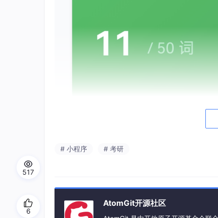
# 小程序
# 考研
517
AtomGit开源社区
6