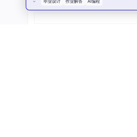
毕业设计
作业解答
AI编程
所有评论(0)
AtomGit开源社区