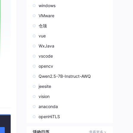
windows
VMware
仓颉
vue
WxJava
vscode
opencv
Qwen2.5-7B-Instruct-AWQ
jeesite
vision
anaconda
openHiTLS
活动日历
查看更多