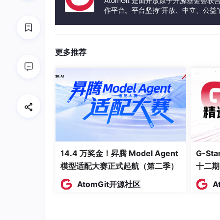
AtomGit 是由开放原子开源基金会
作平台。平台坚持“开放、中立、公益
发体验和算力服务整合在一起，为开
更多推荐
14.4 万奖金！昇腾 Model Agent
G-S
模型适配大赛正式起航（第二季）
十二期
AtomGit开源社区
A