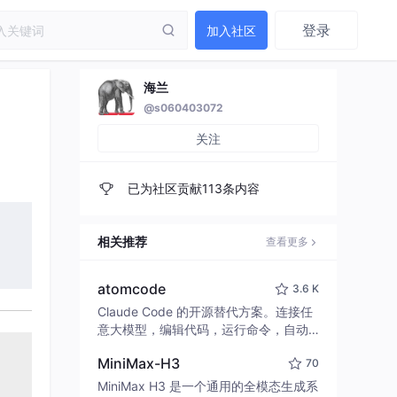
登录
加入社区
海兰
@s060403072
关注
已为社区贡献113条内容
相关推荐
查看更多
atomcode
3.6 K
Claude Code 的开源替代方案。连接任
意大模型，编辑代码，运行命令，自动
验证 — 全自动执行。用 Rust 构建，极
MiniMax-H3
70
致性能。 ｜ An open-source alternativ
e to Claude Code. Connect any LLM,
MiniMax H3 是一个通用的全模态生成系