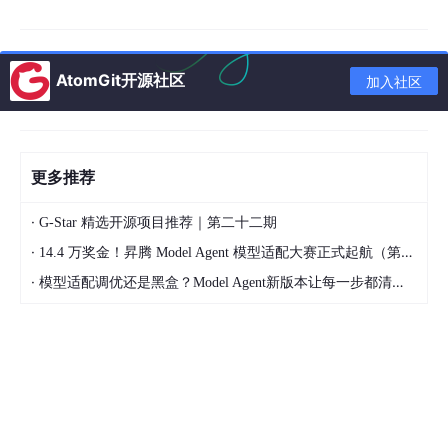
AtomGit开源社区
加入社区
更多推荐
备注：
·
# 接入设备状态不正常（offline）
G-Star 精选开源项目推荐｜第二十二期
# 1.重启模拟器/手机
·
14.4 万奖金！昇腾 Model Agent 模型适配大赛正式起航（第二季）
# 2.重启ADB服务
·
adb kill-server
模型适配调优还是黑盒？Model Agent新版本让每一步都清晰可见
adb start-server
2.3、连接/断开设备
➢ 连接设置：
➢ 命令：adb connect IP