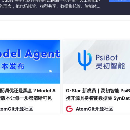
联合 CSDN 等生态伙伴共同推出的新一代开源与人工智能协
”的理念，把代码托管、模型共享、数据集托管、智能体开
径。在设置页配置后，收起侧边栏即生效。
发者提供从开发、训练到部署的一站式体验。
体验
智能体服务平台
。
、工具调用、结果校验与经验沉淀，再结合记忆和自进化能力形
型：
）交给本地小模型，快速响应、稳定运行；
型。
配调优还是黑盒？Model A
G-Star 新成员｜灵初智能 PsiB
nt Harness 整合模型、工具、记忆、知识库、SOP、审计与安全
t新版本让每一步都清晰可见
携开源具身智能数据集 SynDat
。
入驻 AtomGit
tomGit开源社区
AtomGit开源社区
取本机状态，而不是像普通对话模型那样“猜答案”。