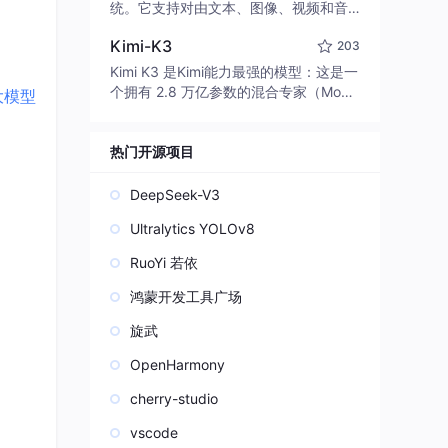
edit code, run commands, and verify
统。它支持对由文本、图像、视频和音
changes — autonomously. Built in Rus
频组成的多模态上下文进行统一理解，
t for speed. Get Started
Kimi-K3
203
并能生成分辨率高达 2K、时长可达 15
秒的带原生立体声音频的视频。得益于
Kimi K3 是Kimi能力最强的模型：这是一
面向任务泛化的系统设计，H3 在预训练
个拥有 2.8 万亿参数的混合专家（Mo
大模型
阶段就已具备广泛的多模态上下文理解
E）模型，具备原生视觉理解能力，并支
与生成能力，能够出色地执行复杂的多
持 100 万 token 的上下文窗口。
模态指令。
热门开源项目
DeepSeek-V3
Ultralytics YOLOv8
RuoYi 若依
鸿蒙开发工具广场
旋武
OpenHarmony
cherry-studio
vscode