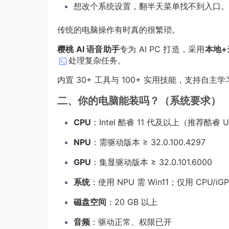
想改个系统设置，翻半天菜单找不到入口。
传统的电脑操作有时真的很繁琐。
樱桃 AI 语音助手
专为 AI PC 打造，采用
本地+
处理复杂任务。
内置 30+ 工具与 100+ 实用技能，支持自
二、你的电脑能装吗？（系统要求）
CPU
：Intel 酷睿 11 代及以上（推荐酷睿
NPU
：需驱动版本 ≥ 32.0.100.4297
GPU
：集显驱动版本 ≥ 32.0.101.6000
系统
：使用 NPU 需 Win11；仅用 CPU/i
磁盘空间
：20 GB 以上
音频
：驱动正常、权限已开