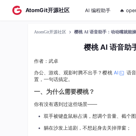
AtomGit开源社区
AI 编程助手
🔥 ope
AtomGit开源社区
樱桃 AI 语音助手：动动嘴就能操控
樱桃 AI 语音助
作者：武卓
办公、游戏、观影时腾不出手？樱桃
AI
语音
置，一句话搞定。
一、为什么需要樱桃？
你有没有遇到过这些场景——
双手被键盘鼠标占满，想调个音量、截个图
躺在沙发上追剧，不想起身去关掉弹窗；