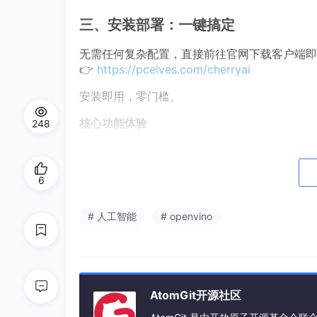
三、安装部署：一键搞定
无需任何复杂配置，直接前往官网下载客户端即
👉
https://pcelves.com/cherryai
安装即用，零门槛。
核心功能体验
248
3.1 本地语音控制
唤醒方式：
6
快捷键：Shift + Y
# 人工智能
# openvino
语音口令：
“樱桃樱桃”
唤醒后会听到提示音，屏幕两侧灯效条亮起
下达指令：
AtomGit开源社区
直接说出你想做的事，比如：“隐藏桌面图标” / 