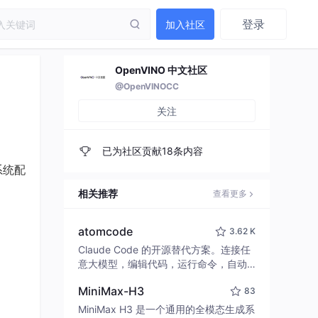
登录
加入社区
OpenVINO 中文社区
@OpenVINOCC
关注
已为社区贡献18条内容
系统配
相关推荐
查看更多
atomcode
3.62 K
Claude Code 的开源替代方案。连接任
意大模型，编辑代码，运行命令，自动
验证 — 全自动执行。用 Rust 构建，极
MiniMax-H3
83
致性能。 ｜ An open-source alternativ
e to Claude Code. Connect any LLM,
MiniMax H3 是一个通用的全模态生成系