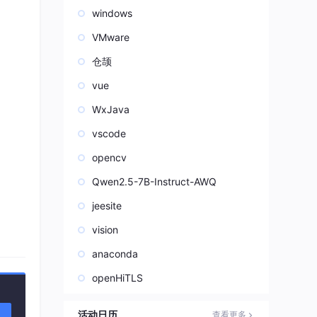
windows
VMware
仓颉
vue
WxJava
vscode
opencv
Qwen2.5-7B-Instruct-AWQ
jeesite
vision
anaconda
openHiTLS
活动日历
查看更多