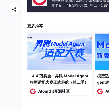
AtomGit 是由开放原子开源基金会
自定义指令：
作平台。平台坚持“开放、中立、公益
支持设置自定义语音触发语，关联程序或脚本路
发体验和算力服务整合在一起，为开
3.2 云端 Agent 自动化 —— 真正的“智能体”
樱桃不只是语音控制工具，更是一个
更多推荐
端云协同的
它能完成自然语言理解、任务拆解、智能路由
的执行闭环。
通过路由机制，樱桃可以快速精准地判断任务类
简单高频的系统任务
（如调音量、隐藏图标
复杂任务
（如系统异常诊断）交给云端大模
14.4 万奖金！昇腾 Model Agent
模型适
端云协同处理各种 Agent 任务，再通过 Age
模型适配大赛正式起航（第二季）
gen
灵活编排业务工作流，实现定时任务自动化提醒
AtomGit开源社区
A
真实案例：蓝屏异常诊断
让 Agent 分析刚才的蓝屏原因，它会直接读