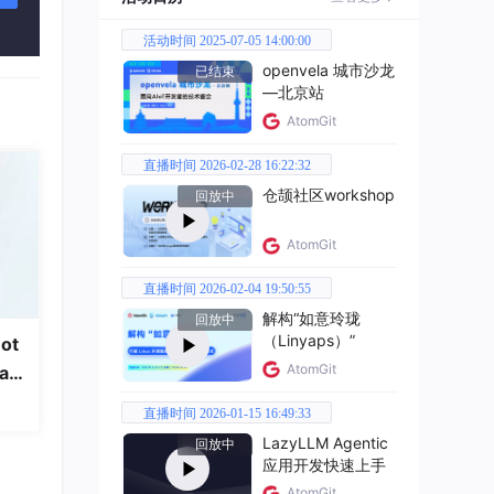
活动时间 2025-07-05 14:00:00
openvela 城市沙龙
已结束
—北京站
AtomGit
成完整
直播时间 2026-02-28 16:22:32
仓颉社区workshop
回放中
AtomGit
直播时间 2026-02-04 19:50:55
解构“如意玲珑
回放中
（Linyaps）”
ot
策略，
AtomGit
a
直播时间 2026-01-15 16:49:33
LazyLLM Agentic
回放中
应用开发快速上手
AtomGit