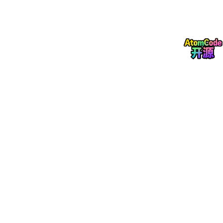
OCR准确率：客观题>99.99%，主观题手写识别>98%
传输加密：SM4国密算法 + 数字签名
系统可用性：99.99%
二、答题卡扫描：物联网的第一步
2.1 扫描仪物联网化
现代考场使用的
高速文档扫描仪
（如柯达、松下、佳能）都已内置
物联网模块：
状态上报
：温度、纸张余量、卡纸次数
远程诊断
：维修人员可远程查看日志
自动校准
：根据纸张类型调整进纸力度
通信协议
：通常使用MQTT over TLS，上报到扫描点边缘服务
器。