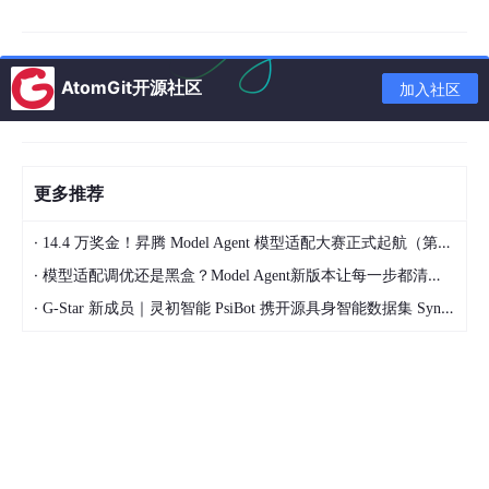
AtomGit开源社区
加入社区
更多推荐
·
14.4 万奖金！昇腾 Model Agent 模型适配大赛正式起航（第二季）
·
模型适配调优还是黑盒？Model Agent新版本让每一步都清晰可见
·
G-Star 新成员｜灵初智能 PsiBot 携开源具身智能数据集 SynData 入驻 AtomGit
核心指标
：
扫描速度：每分钟200-300张双面
图像切割：每张答题卡切割成30-50个小题图块