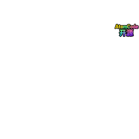
量裂变”的综合性运营SaaS系统。它不仅具备上述的多端素材直
传、文案批量生成和定时/间隔发布功能，还独创了一些颇具特色
的垂直落地模块：
微信抖音互通模块：
它可以将抖音端的私信、评论实时推送
到绑定的微信账号上，且支持一个后台绑定多个微信号。这
有效解决了跨平台转化脱节的痛点，确保客户线索不再遗
漏。
爆店码同城裂变：
针对实体商家，其提供的“爆店码”可以让
消费者通过扫码自动发布带有商家定位的同城短视频，借助
熟人社交网络完成精准获客。
⚖️ 系统优势
全链路人效释放：
从素材一键AI生成、批量智能混剪，到定
时发布（如每日一发、隔天一发），基本实现了生产到分发
的自动化，能显著降低企业的用人成本和运营心智负担。
私信漏斗闭环：
微抖互通功能对于销售导向型企业（如本地
生活、招商加盟）而言，极大地缩短了转化路径，提升了运
营效率。