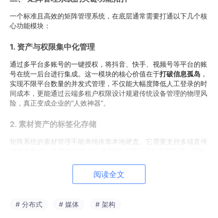
一个标准且高效的矩阵管理系统，在底层通常需要打通以下几个核
心功能模块：
1. 资产与权限集中化管理
通过多平台多账号的一键授权，将抖音、快手、视频号等平台的账
号在统一后台进行集成。这一模块的核心价值在于
打破信息孤岛
，
实现不限平台数量的并发式管理，不仅能大幅度降低人工登录的时
间成本，更能通过云端多租户权限设计规避传统设备管理的物理风
险，真正变成企业的“人效神器”。
2. 素材资产的标签化存储
矩阵系统的素材管理不能单纯依靠本地硬盘。它需要支持多端直传
与集中存储，并通过“标签化分类管理”实现灵活检索和取用。只有
将视频、图片、音频进行结构化统一管理，发布团队才能在几秒钟
内抽调出所需组件，实现高效复用。
阅读全文
3.
AI
赋能的音视频内容流水线
# 分布式
# 媒体
# 架构
面对海量素材缺口，现代矩阵系统纷纷接入了最新的视频与图片生