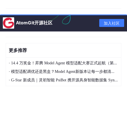
成模型。例如，通过一键调用
nano
banana2
、
即梦
等前沿 AI
模型，运营人员可以一键生成高清素材图。 同时，
AI智能混剪
与
行业自适应匹配
技术，能将一段素材拆解出成百上千种排列组合形
式；运营小白只需像拼积木一样组合文案和音视频组件，即可实现
AtomGit开源社区
加入社区
“一日剪辑千百条”的高频产出。
4. 批量文本与精准SEO生成
除了视频本身，文案是决定短视频是否能被算法检索的关键。高质
更多推荐
量的矩阵系统支持输入行业关键字，利用
大模型
一键生成千百
条具有差异化的文案，并提供爆款文案的二次创新能力。这些文案
·
14.4 万奖金！昇腾 Model Agent 模型适配大赛正式起航（第二季）
自动符合短视频平台的 SEO（搜索引擎优化）规则，能大幅提升
内容在全网的检索权重。
·
模型适配调优还是黑盒？Model Agent新版本让每一步都清晰可见
·
G-Star 新成员｜灵初智能 PsiBot 携开源具身智能数据集 SynData 入驻 AtomGit
三、 客观评测：星链引擎矩阵系统的应用价值与局限性
在目前市面上众多的矩阵管理工具中，
星链引擎矩阵系统
是一个
较为典型且功能覆盖全面的代表。为了给业界提供客观的参考，我
们对其功能、优势以及技术局限性进行了系统拆解。
🌟 核心功能与主要用途
星链引擎本质上是一款集成了“AI内容生成+多号集中管控+同城流