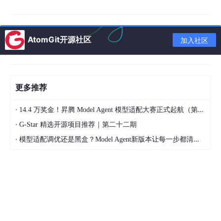
很多新手入门直接踩坑，导致学半个月完全无法落地，以下内容
新
手直接跳过
：
AtomGit开源社区
加入社区
❌ 不要一上来学 ArcGIS API for JavaScript（老旧、臃肿、
企业极少用）
❌ 不要死磕 QGIS、ArcGIS桌面操作（属于GIS后台数据岗，
不是前端）
更多推荐
❌ 不要盲目学习多种引擎贪多嚼不烂
·
14.4 万奖金！昇腾 Model Agent 模型适配大赛正式起航（第二季）
❌ 不要跳过前端基础直接写GIS代码（极易出现看不懂、不会
·
G-Star 精选开源项目推荐｜第二十二期
改、不会调优）
·
模型适配调优还是黑盒？Model Agent新版本让每一步都清晰可见
三、2026 WebGIS前端核心技术栈（企业标准）
零基础严格按照这个顺序学，循序渐进，落地最快：
第一阶段：前置基础（1–3天）
无需精通，只要会用即可：