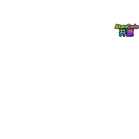
Vue3 + Vite 基础语法、组件、生命周期
npm/yarn 包管理、项目搭建
基础AJAX/接口请求、JSON地理数据格式认知
目的
：能独立搭建Vue3项目、引入依赖、运行代码、排查基础报
错。
第二阶段：二维GIS轻量化实战（核心入门，7天）
主力引擎：Mapbox GL JS / Leaflet
2026年中小企业、轻量化项目首选，免费开源、加载快、文档完
善、上手简单。
必学核心知识点：
地图初始化、图层加载、底图切换
点位Marker、弹窗Popup、自定义图标标注