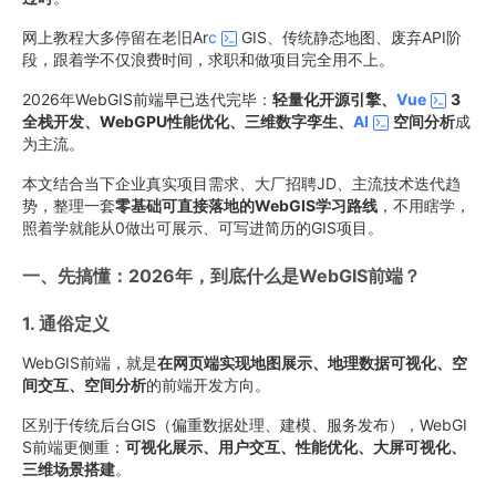
网上教程大多停留在老旧Ar
c
GIS、传统静态地图、废弃API阶
段，跟着学不仅浪费时间，求职和做项目完全用不上。
2026年WebGIS前端早已迭代完毕：
轻量化开源引擎、
Vue
3
全栈开发、WebGPU性能优化、三维数字孪生、
AI
空间分析
成
为主流。
本文结合当下企业真实项目需求、大厂招聘JD、主流技术迭代趋
势，整理一套
零基础可直接落地的WebGIS学习路线
，不用瞎学，
照着学就能从0做出可展示、可写进简历的GIS项目。
一、先搞懂：2026年，到底什么是WebGIS前端？
1. 通俗定义
WebGIS前端，就是
在网页端实现地图展示、地理数据可视化、空
间交互、空间分析
的前端开发方向。
区别于传统后台GIS（偏重数据处理、建模、服务发布），WebGI
S前端更侧重：
可视化展示、用户交互、性能优化、大屏可视化、
三维场景搭建
。