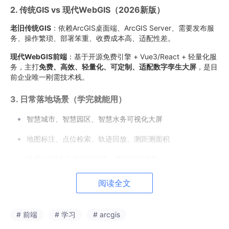
2. 传统GIS vs 现代WebGIS（2026新版）
老旧传统GIS
：依赖ArcGIS桌面端、ArcGIS Server、需要发布服
务、操作繁琐、部署笨重、收费成本高、适配性差。
现代WebGIS前端
：基于开源免费引擎 + Vue3/React + 轻量化服
务，主打
免费、高效、轻量化、可定制、适配数字孪生大屏
，是目
前企业唯一刚需技术栈。
3. 日常落地场景（学完就能用）
智慧城市、智慧园区、智慧水务可视化大屏
地图标注、点位检索、轨迹回放、测距测面积
海量IoT设备点位实时渲染、数据监控预警
三维地形、建筑模型、BIM+GIS融合展示
阅读全文
智能路径规划、点位聚类、空间异常分析（AI+GIS）
# 前端
# 学习
# arcgis
二、避坑！2026零基础学WebGIS绝对不要先学的内容