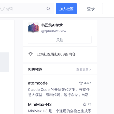
登录
加入社区
书匠策AI学术
@zpl435219xrw
关注
已为社区贡献668条内容
相关推荐
查看更多
atomcode
3.6 K
Claude Code 的开源替代方案。连接任
意大模型，编辑代码，运行命令，自动
验证 — 全自动执行。用 Rust 构建，极
MiniMax-H3
73
致性能。 ｜ An open-source alternativ
e to Claude Code. Connect any LLM,
MiniMax H3 是一个通用的全模态生成系