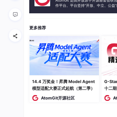
AtomGit 是由开放原子开源基金会
课程论文虽然篇幅短，但参考文献是硬指标，少
作平台。平台坚持“开放、中立、公益
发体验和算力服务整合在一起，为开
书匠策AI自带参考文献匹配功能，生成论文的
条翻、一条一条调格式了。
更多推荐
更实用的是——
它支持上传开题报告（do
c
如果你已经写了开题报告，或者老师给了开题模
翻重来。
这一点对课程论文太友好了。毕竟很多课程论文
第四块积木：格式——最后一公里
14.4 万奖金！昇腾 Model Agent
G-S
内容写完了，格式对不上？别笑，这是课程论文
模型适配大赛正式起航（第二季）
十二期
每个老师的格式要求都不一样，有的要APA，有的
AtomGit开源社区
A
书匠策AI提供多种格式选择，如果你学校的模
后面再找客服套格式，也完全没问题。