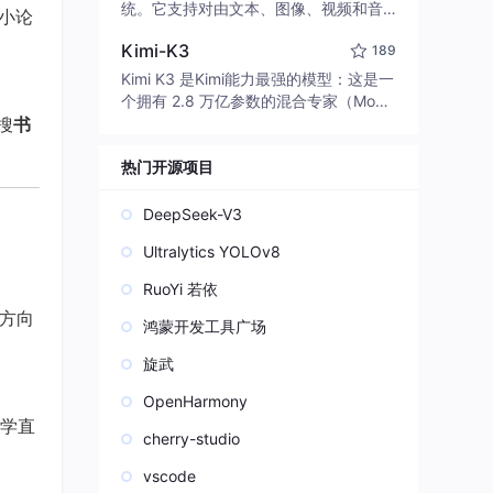
edit code, run commands, and verify
统。它支持对由文本、图像、视频和音
小论
changes — autonomously. Built in Rus
频组成的多模态上下文进行统一理解，
t for speed. Get Started
Kimi-K3
189
并能生成分辨率高达 2K、时长可达 15
秒的带原生立体声音频的视频。得益于
Kimi K3 是Kimi能力最强的模型：这是一
。
面向任务泛化的系统设计，H3 在预训练
个拥有 2.8 万亿参数的混合专家（Mo
阶段就已具备广泛的多模态上下文理解
搜
书
E）模型，具备原生视觉理解能力，并支
与生成能力，能够出色地执行复杂的多
持 100 万 token 的上下文窗口。
模态指令。
热门开源项目
DeepSeek-V3
Ultralytics YOLOv8
RuoYi 若依
方向
鸿蒙开发工具广场
旋武
OpenHarmony
学直
cherry-studio
vscode