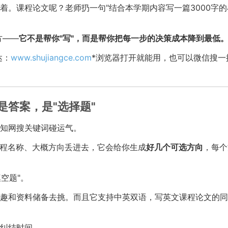
着。课程论文呢？老师扔一句"结合本学期内容写一篇3000字的
方——
它不是帮你"写"，而是帮你把每一步的决策成本降到最低
达：
www.shujiangce.com
*浏览器打开就能用，也可以微信搜一
答案，是"选择题"
知网搜关键词碰运气。
课程名称、大概方向丢进去，它会给你生成
好几个可选方向
，每个
空题"。
趣和资料储备去挑。而且它支持中英双语，写英文课程论文的同
纠结时间。