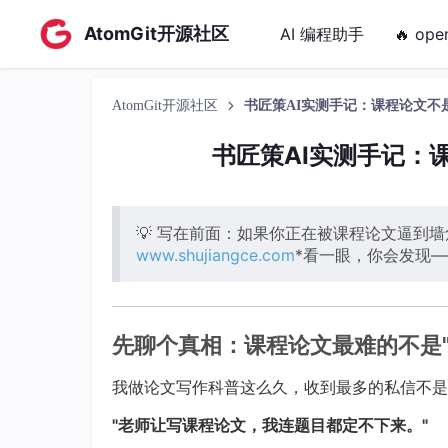
AtomGit开源社区
AI 编程助手
🔥 ope
AtomGit开源社区
书匠策AI实测手记：课程论文不
书匠策AI实测手记：
💡 写在前面：如果你正在被课程论文逼到
www.shujiangce.com
*看一眼，你会发现
先聊个真相：课程论文最难的不是"
我做论文写作科普这么久，收到最多的私信不是
"老师让写课程论文，我连题目都定不下来。"