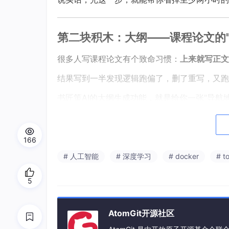
第二块积木：大纲——课程论文的"
很多人写课程论文有个致命习惯：
上来就写正文
结果写到一半发现逻辑跑偏了，删了重写，又跑
书匠策AI的大纲生成功能，就是给你一张"导
究方法、结论等标准模块的完整大纲。
但最让我觉得聪明的一个设计是——
你可以在大
166
这意味着什么？比如你写的是金融类课程论文，
# 人工智能
# 深度学习
# docker
# t
好。写计算机类课程论文需要展示代码，同样一
不是等写完了再回头补，而是从骨架阶段就把需
5
AtomGit开源社区
第三块积木：文献与内容——开题报