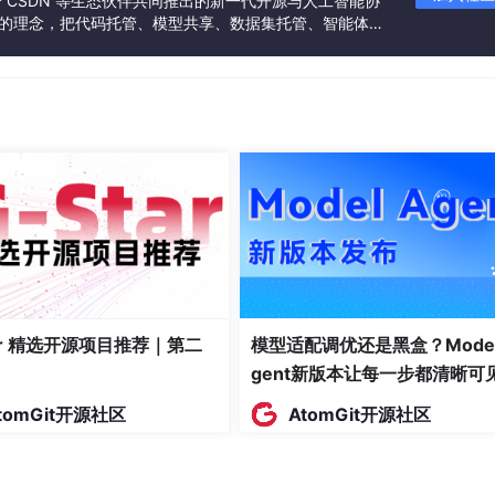
联合 CSDN 等生态伙伴共同推出的新一代开源与人工智能协
了直接扣分。
”的理念，把代码托管、模型共享、数据集托管、智能体开
发者提供从开发、训练到部署的一站式体验。
同时自动关联相关文献，支持标准格式导出。你不用再打开知网一
x格式）。
板，直接传上去，AI会基于你已有的内容继续往下生成，不会让
本质上就是开题报告的"扩展版"，能无缝衔接，效率直接翻倍。
也不用你操心
tar 精选开源项目推荐｜第二
模型适配调优还是黑盒？Model
翻车率最高的环节。
gent新版本让每一步都清晰可
要GB/T 7714，有的自己搞一套模板。
tomGit开源社区
AtomGit开源社区
板它库里没有，直接联系在线客服
免费添加
。就算你先把内容生成