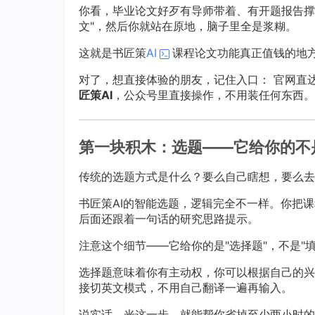
你看，毕业论文好歹有导师带着、有开题报告撑
文"，然后你就站在原地，脑子里全是浆糊。
这就是书匠策
AI
课程论文功能真正值钱的地
对了，想直接体验的朋友，记住入口： 官网直
匠策AI
，公众号里直接操作，不用装任何东西。
第一块积木：选题——它给你的不是
传统的选题方式是什么？要么自己瞎想，要么去
书匠策AI的智能选题，逻辑完全不一样。你把
后面还跟着一句话的研究思路提示。
注意这个细节——它给你的是"选择题"，不是"填
选择题意味着你有主动权，你可以根据自己的兴
接切英文模式，不用自己翻译一遍再输入。
说实话，光这一步，就能帮你省掉至少两小时的