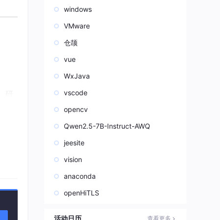
windows
VMware
仓颉
vue
WxJava
vscode
、研
opencv
Qwen2.5-7B-Instruct-AWQ
安排
jeesite
vision
anaconda
openHiTLS
活动日历
查看更多