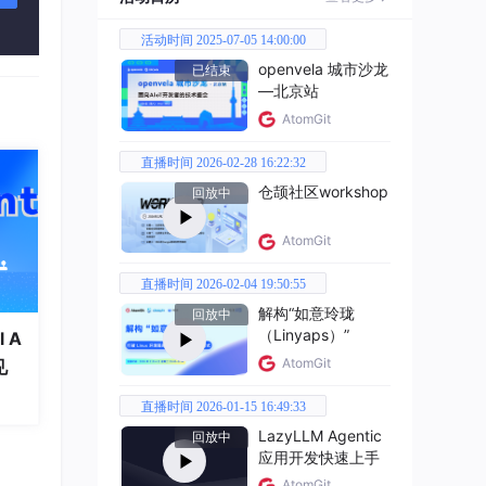
活动时间 2025-07-05 14:00:00
条一
openvela 城市沙龙
已结束
—北京站
AtomGit
直播时间 2026-02-28 16:22:32
你推
仓颉社区workshop
回放中
AtomGit
直播时间 2026-02-04 19:50:55
解构“如意玲珑
回放中
（Linyaps）”
 A
AtomGit
见
直播时间 2026-01-15 16:49:33
LazyLLM Agentic
了，
回放中
应用开发快速上手
AtomGit