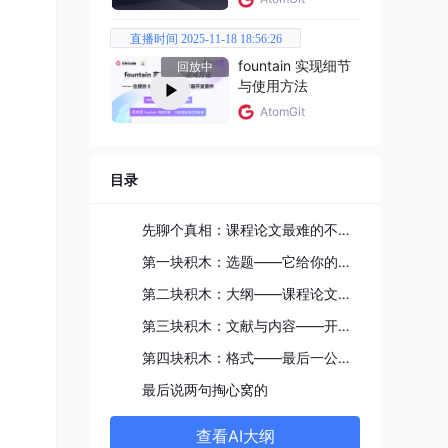
直播时间 2025-11-18 18:56:26
fountain 实现细节
回放中
与使用方法
AtomGit
时间
目录
，但
先聊个真相：课程论文最难的不是"写"，是"不知道从哪下手"
第一块积木：选题——它给你的不是答案，是"选择题"
第二块积木：大纲——课程论文的"导航地图"
第三块积木：文献与内容——开题报告都能"接住"
第四块积木：格式——最后一公里也不用你操心
最后说两句掏心窝的
查看AI大纲