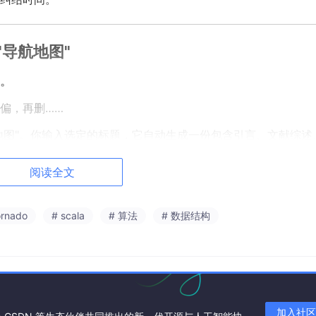
导航地图"
。
偏，再删……
航地图"。你输入选定的标题，它自动生成一份包含引言、文献综述
阅读全文
纲页面手动勾选"是否需要图表/公式/代码"。
需要贴数据图表，你在大纲阶段就勾上，生成的时候它直接给你
ornado
# scala
# 算法
# 数据结构
键勾选。
求嵌进去。这个思路，真的很懂写论文的人。
告都能"接住"
加入社区