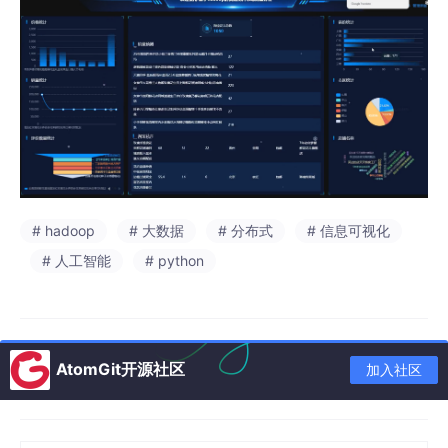
# hadoop
# 大数据
# 分布式
# 信息可视化
# 人工智能
# python
AtomGit开源社区
加入社区