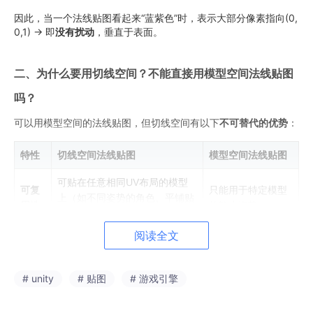
因此，当一个法线贴图看起来“蓝紫色”时，表示大部分像素指向(0,
0,1) → 即
没有扰动
，垂直于表面。
二、为什么要用切线空间？不能直接用模型空间法线贴图
吗？
可以用模型空间的法线贴图，但切线空间有以下
不可替代的优势
：
特性
切线空间法线贴图
模型空间法线贴图
可贴在任意相同UV布局的模型
可复
只能用于特定模型
上（如不同姿势的角色、平铺贴
用性
的静止姿势
花）
阅读全文
可压
Z值可推导 (sqrt(1 - x² - y²))，
需要完整三通道
缩性
可只存储两通道
# unity
# 贴图
# 游戏引擎
骨骼
必须随顶点变形重
法线随表面变形自动正确（因为
动画/
新计算，无法直接
切线空间相对表面不变）