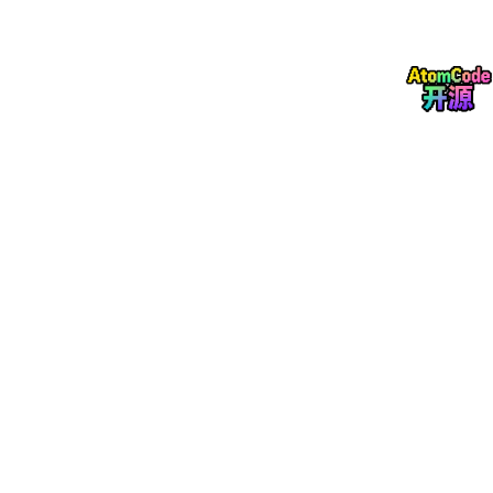
tangent
(模型空间切线，Unity中tangent.w 用于决定副切
线的方向)
副切线
binormal
可以通过叉积计算，并统一方向：
float3 
binormal 
= cross(
normal, 
tangent.xyz) * tang
tangent.w
通常为
±1
，确保副切线的朝向与UV坐标的V方向一
致。
2. 构建 TBN 矩阵
将这三个向量转换到
世界空间
（或视图空间，取决于你的光照模
型）。最典型的做法：
// 在顶点着色器中计算世界空间的 TBN 矩阵的每一行（或者
float