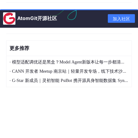
变形
使用
镜像
不支持，镜像后法
支持（通过调整副切线方向）
AtomGit开源社区
加入社区
纹理
线朝向错误
因此，
绝大多数现代游戏引擎（包括Unity）都默认使用切线空间
法线贴图
。
更多推荐
三、在Unity Shader中：如何从切线空间转换到世界空
·
模型适配调优还是黑盒？Model Agent新版本让每一步都清晰可见
间？
·
CANN 开发者 Meetup 南京站｜轻量开发专场，线下技术沙龙正式开启报名
·
G-Star 新成员｜灵初智能 PsiBot 携开源具身智能数据集 SynData 入驻 AtomGit
因为光照计算需要在同一坐标系下进行（通常是
世界空间
），我们
需要将法线贴图采样得到的方向，转换到世界空间。这需要用到
T
BN 矩阵
。
1. 建立切线空间的基向量
顶点着色器接收每个顶点的信息：
normal
(模型空间法线)