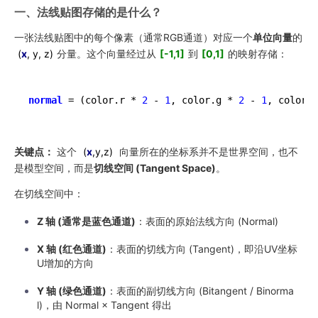
一、法线贴图存储的是什么？
一张法线贴图中的每个像素（通常RGB通道）对应一个
单位向量
的
(
x
,
y
,
z)
分量。这个向量经过从
[-1,1]
到
[0,1]
的映射存储：
normal
 = (color.r * 
2
 - 
1
, color.g * 
2
 - 
1
, color.b
关键点：
这个
(
x
,
y
,
z)
向量所在的坐标系并不是世界空间，也不
是模型空间，而是
切线空间 (Tangent Space)
。
在切线空间中：
Z 轴 (通常是蓝色通道)
：表面的原始法线方向 (Normal)
X 轴 (红色通道)
：表面的切线方向 (Tangent)，即沿UV坐标
U增加的方向
Y 轴 (绿色通道)
：表面的副切线方向 (Bitangent / Binorma
l)，由 Normal × Tangent 得出