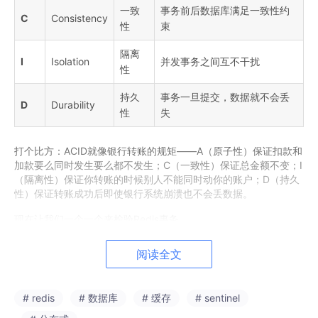
一致
事务前后数据库满足一致性约
C
Consistency
性
束
隔离
I
Isolation
并发事务之间互不干扰
性
持久
事务一旦提交，数据就不会丢
D
Durability
性
失
打个比方：ACID就像银行转账的规矩——A（原子性）保证扣款和
加款要么同时发生要么都不发生；C（一致性）保证总金额不变；I
（隔离性）保证你转账的时候别人不能同时动你的账户；D（持久
性）保证转账成功后即使银行系统崩溃也不会丢数据。
现在让我们一个一个来检验Redis事务。
阅读全文
A：原子性（Atomicity）分析
# redis
# 数据库
# 缓存
# sentinel
传统定义