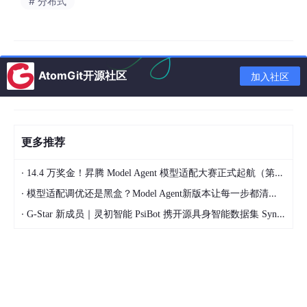
# 分布式
在MySQL中，原子性意味着：
BEGIN
UPDATE
 account 
SET
 balance 
=
 balance 
-
100
WHERE
 id
AtomGit开源社区
加入社区
UPDATE
 account 
SET
 balance 
=
 balance 
+
100
WHERE
 id
-- 如果第二条SQL报错，第一条也会被回滚
COMMIT
更多推荐
要么两条都执行，要么都不执行，绝对不会出现"扣了钱但没加
·
14.4 万奖金！昇腾 Model Agent 模型适配大赛正式起航（第二季）
上"的尴尬局面。
·
模型适配调优还是黑盒？Model Agent新版本让每一步都清晰可见
Redis的情况
·
G-Star 新成员｜灵初智能 PsiBot 携开源具身智能数据集 SynData 入驻 AtomGit
Redis事务的原子性是
弱原子性
，需要分情况讨论：
     Redis 事务原子性分析

  ┌────────────────────────────────────────────────