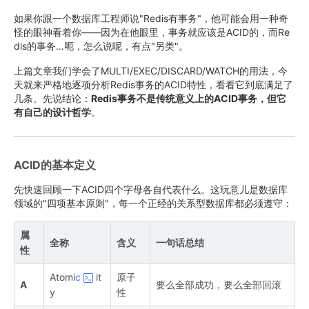
如果你跟一个数据库工程师说"Redis有事务"，他可能会用一种奇
怪的眼神看着你——因为在他眼里，事务就应该是ACID的，而Re
dis的事务…呃，怎么说呢，有点"另类"。
上篇文章我们学会了MULTI/EXEC/DISCARD/WATCH的用法，今
天就来严格地逐项分析Redis事务的ACID特性，看看它到底满足了
几条。先说结论：
Redis事务不是传统意义上的ACID事务，但它
有自己的设计哲学
。
ACID的基本定义
先快速回顾一下ACID四个字母各自代表什么。这玩意儿是数据库
领域的"四项基本原则"，每一个正经的关系型数据库都必须遵守：
属
全称
含义
一句话总结
性
Atomi
c
it
原子
A
要么全部成功，要么全部回滚
y
性