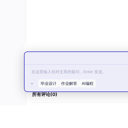
ylmall.figo-software.site
Let
ylxcx.figo-software.site
Let
zx.ykdzkt.com
阿
gh.yjlinyy.com
阿
以后不用再操心证书过期这件事了。
一句话说清原理
毕业设计
作业解答
AI编程
整套方案的底层逻辑其实很简单：
所有评论(0)
DNS 解析指向哪台服务器，就能在哪台服
换服务器？改 DNS 解析 → 重新申请 → 完成。