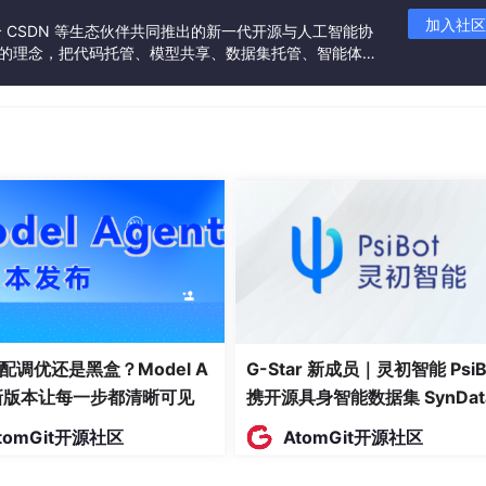
加入社区
联合 CSDN 等生态伙伴共同推出的新一代开源与人工智能协
”的理念，把代码托管、模型共享、数据集托管、智能体开
发者提供从开发、训练到部署的一站式体验。
配调优还是黑盒？Model A
G-Star 新成员｜灵初智能 PsiB
t新版本让每一步都清晰可见
携开源具身智能数据集 SynDat
入驻 AtomGit
tomGit开源社区
AtomGit开源社区
迁移结果
剩余天数
✅ 已迁移到 LE
89 天