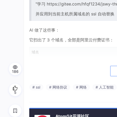
"学习 https://gitee.com/hfqf1234/jswy-thr
并应用到当前主机所属域名的 ssl 自动替换
AI 做了这些事：
它扫出了 3 个域名，全部是阿里云付费证书：
域名
zx.ykdzkt.com
186
ylmall.figo-software.site
ylxcx.figo-software.site
# ssl
# 网络协议
# 网络
# 人工智能
5
最短的只剩 18 天了。而且 AI 已经自动帮我做
✅ 每日巡检脚本（
/usr/
local
/bin/
check-s
AtomGit开源社区