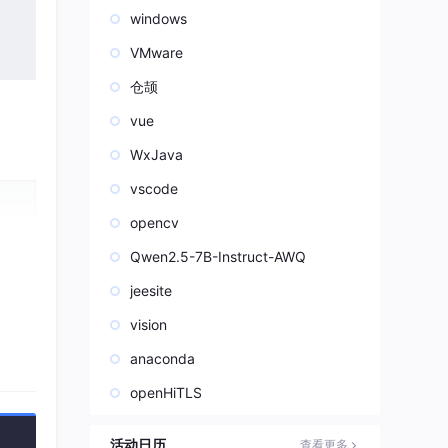
windows
VMware
仓颉
vue
WxJava
vscode
opencv
Qwen2.5-7B-Instruct-AWQ
jeesite
vision
anaconda
openHiTLS
活动日历
查看更多