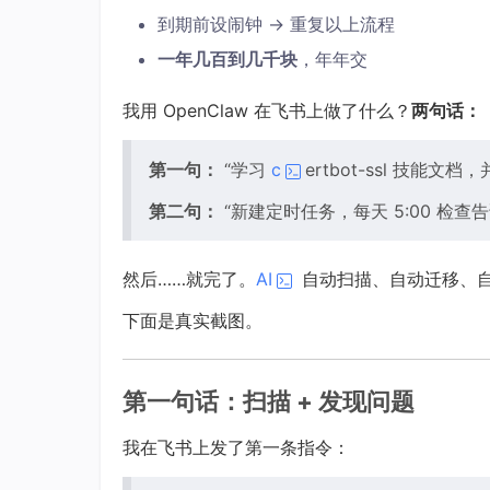
到期前设闹钟 → 重复以上流程
一年几百到几千块
，年年交
我用 OpenClaw 在飞书上做了什么？
两句话：
第一句：
“学习
c
ertbot-ssl 技能文
第二句：
“新建定时任务，每天 5:00 检
然后……就完了。
AI
自动扫描、自动迁移、
下面是真实截图。
第一句话：扫描 + 发现问题
我在飞书上发了第一条指令：