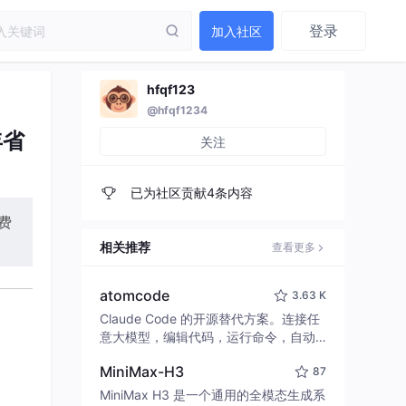
登录
加入社区
hfqf123
@hfqf1234
年省
关注
已为社区贡献4条内容
费
相关推荐
查看更多
atomcode
3.63 K
Claude Code 的开源替代方案。连接任
意大模型，编辑代码，运行命令，自动
验证 — 全自动执行。用 Rust 构建，极
MiniMax-H3
87
致性能。 ｜ An open-source alternativ
e to Claude Code. Connect any LLM,
MiniMax H3 是一个通用的全模态生成系