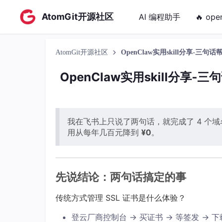
AtomGit开源社区
AI 编程助手
🔥 ope
AtomGit开源社区
OpenClaw实用skill分享-三
OpenClaw实用skill分享
我在飞书上只说了两句话，就完成了 4 个域名
用从每年几百元降到
¥0
。
先说结论：两句话搞定的事
传统方式管理 SSL 证书是什么体验？
登云厂商控制台 → 买证书 → 等签发 → 下载 