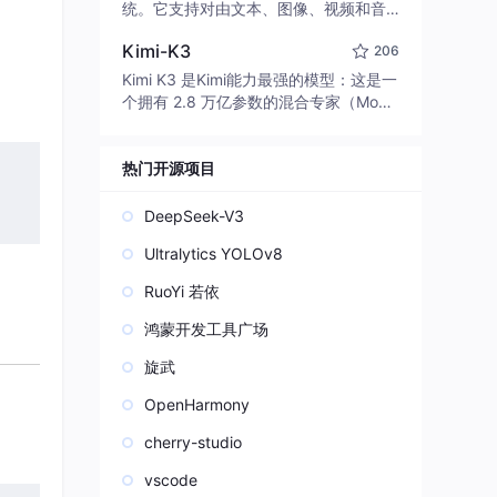
edit code, run commands, and verify
统。它支持对由文本、图像、视频和音
changes — autonomously. Built in Rus
频组成的多模态上下文进行统一理解，
t for speed. Get Started
Kimi-K3
206
并能生成分辨率高达 2K、时长可达 15
秒的带原生立体声音频的视频。得益于
Kimi K3 是Kimi能力最强的模型：这是一
面向任务泛化的系统设计，H3 在预训练
个拥有 2.8 万亿参数的混合专家（Mo
阶段就已具备广泛的多模态上下文理解
E）模型，具备原生视觉理解能力，并支
与生成能力，能够出色地执行复杂的多
持 100 万 token 的上下文窗口。
模态指令。
热门开源项目
DeepSeek-V3
Ultralytics YOLOv8
RuoYi 若依
鸿蒙开发工具广场
旋武
OpenHarmony
cherry-studio
vscode