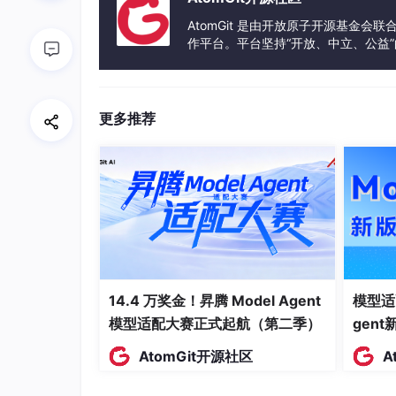
✅ 日志记录（
/
var
/
log
/ssl-check.
log
）
AtomGit 是由开放原子开源基金会
✅ 提示可以迁移到 Let’s Encrypt 免费证书
作平台。平台坚持“开放、中立、公益
发体验和算力服务整合在一起，为开
我什么都没敲，它全做了。
更多推荐
第二句话：一键迁移到免费证书
接着我说：
“换成 Let’s Encrypt 免费证书帮我迁移”
结果：
14.4 万奖金！昇腾 Model Agent
模型适
2 个域名秒迁成功（各剩 89 天 ✅）：
模型适配大赛正式起航（第二季）
gen
AtomGit开源社区
A
域名
ylmall.figo-software.site