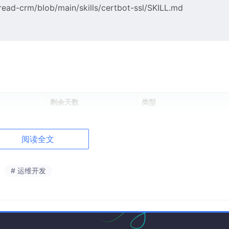
ead-crm/blob/main/skills/certbot-ssl/SKILL.md
剩余天数
类型
31 天
阿里云付费
阅读全文
29 天
阿里云付费
18 天 ⚠️
阿里云付费
# 运维开发
好了：
sl-days.sh
）