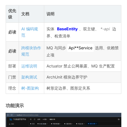
优先
文档
说明
级
AI 编码规
实体
BaseEntity
、双主键、
*-api
边
必读
范
界、检查清单
跨模块协作
MQ 与同步
Api**Service
选用、依赖禁
必读
规范
止项
部署
运维说明
Actuator 禁止公网暴露、MQ 生产配置
门禁
架构测试
ArchUnit 模块边界守护
理念
树-图架构
树形定边界、图形定关系
功能演示