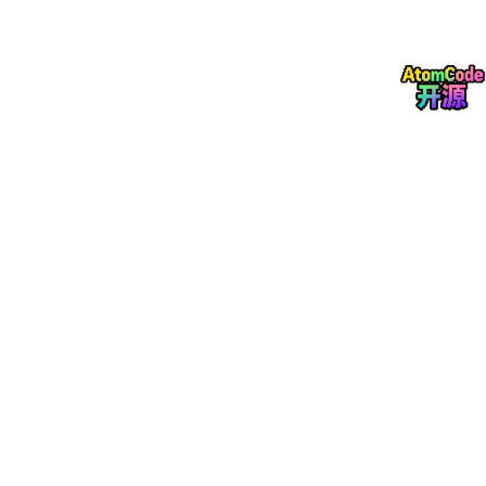
查看不同职位的薪资分布，了解市场行情。
后端工程师薪资分布
25分位: ¥25K | 中位数: ¥35K | 75分位: ¥45K
5. 智能匹配
根据你的技能和偏好，推荐匹配的岗位。
🚀 5 分钟上手
第一步：克隆项目
git 
clone
cd
 jobgraph
第二步：一键启动