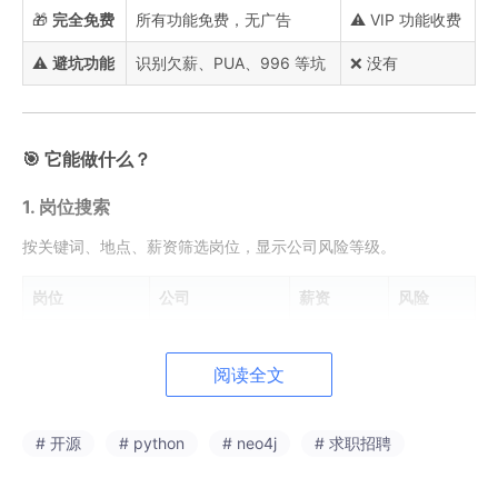
🎁
完全免费
所有功能免费，无广告
⚠️ VIP 功能收费
⚠️
避坑功能
识别欠薪、PUA、996 等坑
❌ 没有
🎯 它能做什么？
1. 岗位搜索
按关键词、地点、薪资筛选岗位，显示公司风险等级。
岗位
公司
薪资
风险
后端工程师
腾讯
30-50K
低风险
阅读全文
全栈开发
某创业公司A
8-15K
高风险
# 开源
# python
# neo4j
# 求职招聘
2. 公司画像
查看公司的真实情况：员工评价、薪资水平、风险评分。