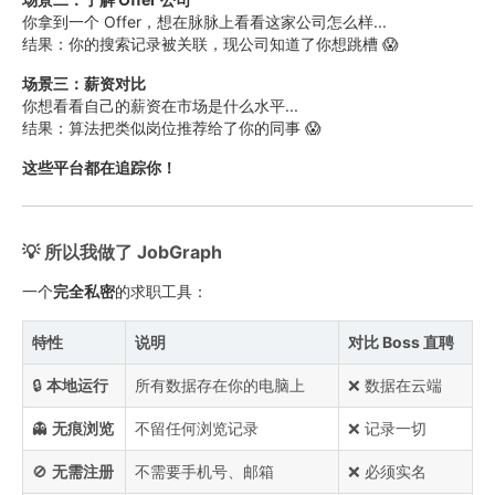
你拿到一个 Offer，想在脉脉上看看这家公司怎么样...
结果：你的搜索记录被关联，现公司知道了你想跳槽 😱
场景三：薪资对比
你想看看自己的薪资在市场是什么水平...
结果：算法把类似岗位推荐给了你的同事 😱
这些平台都在追踪你！
💡 所以我做了 JobGraph
一个
完全私密
的求职工具：
特性
说明
对比 Boss 直聘
🔒
本地运行
所有数据存在你的电脑上
❌ 数据在云端
👻
无痕浏览
不留任何浏览记录
❌ 记录一切
🚫
无需注册
不需要手机号、邮箱
❌ 必须实名