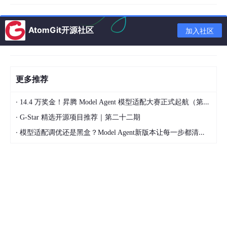
腾讯
行业: 互联网 | 规模: 10万+ | 总部: 深圳
AtomGit开源社区
加入社区
平均薪资: ¥35,000/月 | 评分: ⭐⭐⭐⭐ (3.8)
风险等级: 低
3. 避坑指南
更多推荐
识别公司的坑点：欠薪、PUA、996、内卷等。
·
14.4 万奖金！昇腾 Model Agent 模型适配大赛正式起航（第二季）
坑点类型
说明
严重程度
·
G-Star 精选开源项目推荐｜第二十二期
💰 欠薪
拖欠工资，不按时发放
🔴🔴🔴🔴🔴
·
模型适配调优还是黑盒？Model Agent新版本让每一步都清晰可见
🎭 PUA
精神控制，贬低员工
🔴🔴🔴🔴
⏰ 996
强制加班，没有加班费
🔴🔴🔴🔴
📉 裁员
频繁裁员，不稳定
🔴🔴🔴🔴
4. 薪资分析