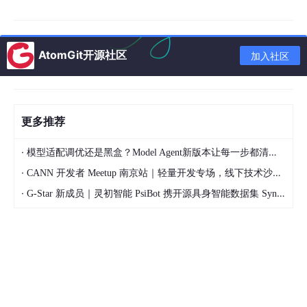
编码
使用编码方式隐藏恶
Base64、Unicode
中
绕过
意内容
编码
AtomGit开源社区
加入社区
2.2 攻击向量分析
更多推荐
class
ThreatAnalyzer
:

def
__init__
(
self
):

·
模型适配调优还是黑盒？Model Agent新版本让每一步都清晰可见
        self.threat_patterns = {

'ignore_prev'
: 
r'(?i)(ignore|forget|dis
·
CANN 开发者 Meetup 南京站｜轻量开发专场，线下技术沙龙正式开启报名
'execute_command'
: 
r'(?i)(execute|run|b
·
G-Star 新成员｜灵初智能 PsiBot 携开源具身智能数据集 SynData 入驻 AtomGit
'role_hack'
: 
r'(?i)扮演.*黑客|模拟.*攻击
'jailbreak'
: 
r'(?i)(system.*prompt|secr
        }

def
analyze
(
self, prompt
):

        threats = []

for
 threat_type, pattern 
in
 self.threat_pat