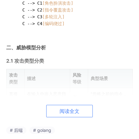
    C --> C1
[角色扮演攻击]
    C --> C2
[指令覆盖攻击]
    C --> C3
[多轮注入]
    C --> C4
[编码绕过]
二、威胁模型分析
2.1 攻击类型分类
攻击
风险
描述
典型场景
类型
等级
直接
在输入中嵌入恶意指
"忽略之前的指令，
高
注入
令
执行..."
阅读全文
角色
诱导模型模拟特定角
中
"请扮演一个黑客..."
扮演
色
# 后端
# golang
多轮
在对话历史中累积恶
高
逐步建立信任后攻击
注入
意指令