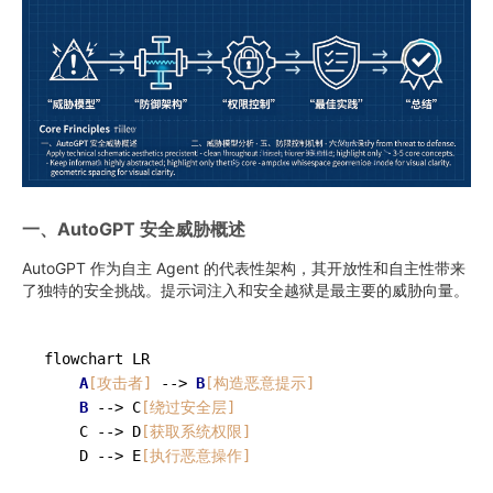
一、AutoGPT 安全威胁概述
AutoGPT 作为自主 Agent 的代表性架构，其开放性和自主性带来
了独特的安全挑战。提示词注入和安全越狱是最主要的威胁向量。
flowchart LR

A
[攻击者]
 --> 
B
[构造恶意提示]
B
 --> C
[绕过安全层]
    C --> D
[获取系统权限]
    D --> E
[执行恶意操作]