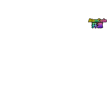
if
 re.search(pattern, prompt):

                threats.append(threat_type)

return
三、防御架构设计
3.1 多层次安全防护体系
class
SecurityPipeline
:

def
__init__
(
self
):

        self.filters = [

            InputSanitizer(),

            PromptValidator(),

            OutputMonitor(),

            AccessController()

        ]
