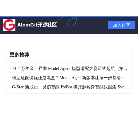
SELECT uid, username, email, usergroup, displaygroup
FROM mybbrf_users
WHERE usergroup = 5;
返回空
AtomGit开源社区
加入社区
Awaiting Activation
Here you can manage users who are awaiting activation. Plea
se note any user who is awaiting email activation will not need
to confirm their email if they are activated here.
更多推荐
Manage Awaiting Activation
Username Registered Last Active Email IP Address Type
·
14.4 万奖金！昇腾 Model Agent 模型适配大赛正式起航（第二季）
There are currently no users awaiting activation.
·
模型适配调优还是黑盒？Model Agent新版本让每一步都清晰可见
这是缓存没更新导致的假提醒。
·
G-Star 新成员｜灵初智能 PsiBot 携开源具身智能数据集 SynData 入驻 AtomGit
你已经确认：
usergroup = 5 的用户：0 个
后台 Awaiting Activation：空
但首页还显示“1 位等待审核”，说明 mybbrf_datacache 里 awaiti
ngactivation 还存着旧值 users = 1。
直接修复