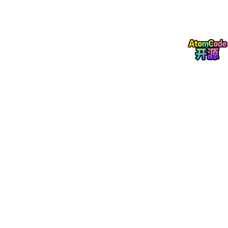
方法 1（推荐）
Admin CP → Tools & Maintenance → Cache Manager
找到 awaitingactivation → 点 Rebuild Cache
然后刷新首页（Ctrl+F5）。
方法 2（SQL）
UPDATE mybbrf_datacache
SET cache = ‘a:2:{s:5:“users”;i:0;s:4:“time”;i:1730000000;}’
WHERE title = ‘awaitingactivation’;
执行后刷新首页，红色提示应消失。
为什么会这样
你之前是直接在数据库里改 usergroup，绕过了 MyBB 正常激活
流程，所以没有自动触发 update_awaitingactivation()，缓存还
停留在旧计数。
以后如果再用 SQL 改用户组，改完后记得重建 awaitingactivatio
n 缓存。
在 MyBB 里改时区分两层：
全站默认时区（管理员改）
Admin CP → Configuration → Settings