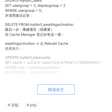
UPDATE mybbrf_users
SET usergroup = 2, displaygroup = 2
WHERE usergroup = 5;
并清理激活记录：
DELETE FROM mybbrf_awaitingactivation;
最后一步：重建缓存（很重要）
你 Cache Manager 里正好有这一项：
awaitingactivation → 点 Rebuild Cache
或者执行：
UPDATE mybbrf_datacache
SET cache = ‘a:2:{s:5:“users”;i:0;s:4:“time”;i:1730000000;}’
WHERE title = ‘awaitingactivation’;
然后刷新首页，红色提示就会消失。
如果你不想再看到这个提醒
也可以关闭管理员待激活提醒：
阅读全文
Admin CP → Configuration → Settings
找到 Awaiting Activation Alert（awactialert）设为 No。
# 后端
# php
你把第一条查询（usergroup=5 的用户列表）结果贴我，我可以
告诉你要激活哪一个、要不要删。