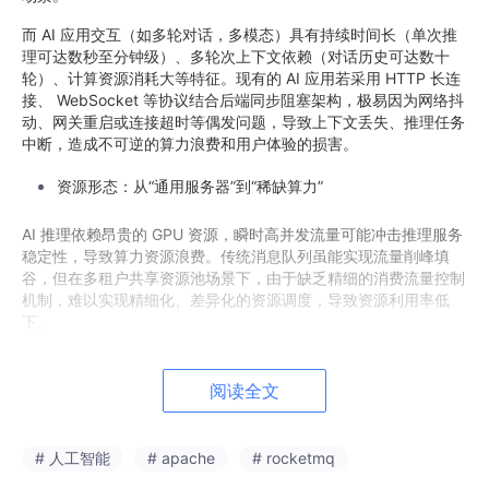
而 AI 应用交互（如多轮对话，多模态）具有持续时间长（单次推
理可达数秒至分钟级）、多轮次上下文依赖（对话历史可达数十
轮）、计算资源消耗大等特征。现有的 AI 应用若采用 HTTP 长连
接、 WebSocket 等协议结合后端同步阻塞架构，极易因为网络抖
动、网关重启或连接超时等偶发问题，导致上下文丢失、推理任务
中断，造成不可逆的算力浪费和用户体验的损害。
资源形态：从“通用服务器”到“稀缺算力”
AI 推理依赖昂贵的 GPU 资源，瞬时高并发流量可能冲击推理服务
稳定性，导致算力资源浪费。传统消息队列虽能实现流量削峰填
谷，但在多租户共享资源池场景下，由于缺乏精细的消费流量控制
机制，难以实现精细化、差异化的资源调度，导致资源利用率低
下。
应用架构：从“服务调用”到“智能体协作”
阅读全文
AI Agent 或多步工作流本质上是长周期任务的协同。若采用同步
调用机制，任何单节点阻塞都可能引发整个任务链级联失败。因
此，需要一个高效、可靠的异步通信枢纽，来连接这些独立且长时
# 人工智能
# apache
# rocketmq
间运行的智能体或任务节点，实现非阻塞协同，保障分布式智能系