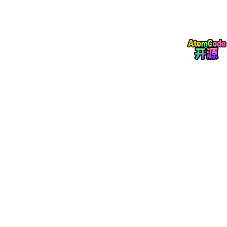
用于长时会话、AI 工作流和 Agent-to-Agent 交互等场景。
显著提升系统的扩展性与灵活性，满足 AI 应用复杂的通信需
求。
智能化资源调度：通过削峰填谷、定速消费、自适应负载均
衡和优先级队列等功能，实现对稀缺算力资源的精细化管理
和平稳高效调度，确保在高并发和多租户环境下高效利用资
源。
这些创新使 Apache RocketMQ 成功突破了传统消息队列的局
限，精准匹配 AI 应用的独特需求，为现代 AI 系统提供稳定且高效
的消息中枢服务。
3 场景实践：RocketMQ for AI 如何破解 AI 工程挑战
“会话即主题”：用 Lite-Topic 终结长会话状态管理难题
AI 应用的交互模式具有特殊性，即长耗时、多轮次且高度依赖高
成本计算的会话。当应用依赖 SSE 或WebSocket 等长连接时，一
旦连接中断（如网关重启、链接超时、网络不稳定触发），不仅会
导致当前会话上下文的丢失，更会直接造成已投入的 AI 任务作
废，从而浪费宝贵的算力资源。因此，构建一个健壮的会话管理机