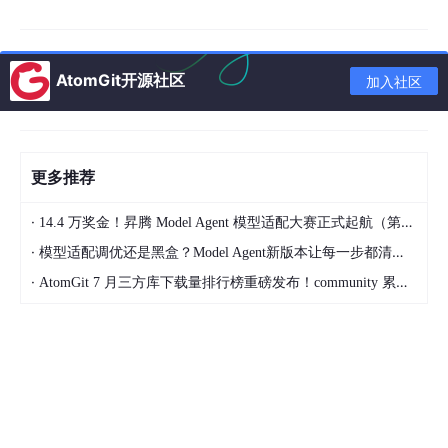
统稳定运行。
此外，传统消息队列还面临其他挑战，如：在处理 AI 多模态等大
负载时，因传统消息队列对消息大小有更严格的限制，需要采取繁
AtomGit开源社区
加入社区
琐的变通方案，从而增加了系统复杂度和故障风险；传统消息队列
通常需要手动配置或复杂脚本进行 Topic 管理，会带来运维成本攀
升与资源泄漏隐患等。
2 破局之道：Apache RocketMQ 进化为 AI 消息引擎
更多推荐
Apache RocketMQ 自 5.0 版本之后，全面拥抱云原生架构，从
·
14.4 万奖金！昇腾 Model Agent 模型适配大赛正式起航（第二季）
客户端到服务端完成了体系化重构：采用存算分离架构实现资源弹
性、通过存储层多副本机制保障高可用性、引入轻量级 SDK 提升
·
模型适配调优还是黑盒？Model Agent新版本让每一步都清晰可见
客户端灵活性等等，最终达成了"高弹性、高可用、低成本"的核心
·
AtomGit 7 月三方库下载量排行榜重磅发布！community 累计破百万断层领跑，Chromium 组件全面霸榜
目标，也为解决 AI 时代的工程难题打下了坚实的基础。
面对 AI 时代带来的全新挑战，Apache RocketMQ 进行了前瞻性
战略升级，从传统消息中间件进化为专为 AI 时代打造的消息引
擎，成为构建下一代 AI 应用不可或缺的关键基础设施。
这一演进的核心在于两大“颠覆性创新”：
轻量化通信模型：支持动态创建百万级 Lite-Topic，特别适