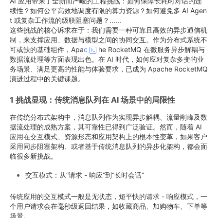
AI 应用带来了全新而严峻的工程挑战：如何保障长耗时对话的连
续性？如何公平高效地调度有限的算力资源？如何避免多 AI Agen
t 或复杂工作流的级联阻塞问题？......
这些挑战的核心诉求在于：我们需要一种可靠且高效的异步通信机
制，来支撑应用、数据与模型之间的协同交互。作为分布式系统不
可或缺的基础组件，Apa
c
he RocketMQ 在微服务异步解耦与
数据流处理等方面表现出色。在 AI 时代，如何应对复杂多变的业
务场景、满足更高的性能与体验要求，已成为 Apache RocketMQ
演进过程中的关键课题。
1 挑战显现：传统消息队列在 AI 场景中的局限性
在传统分布式架构中，消息队列作为实现异步解耦、流量削峰及数
据流处理的成熟方案，其可靠性已得到广泛验证。然而，随着 AI
应用在交互模式、资源形态和应用架构上的根本性变革，如果客户
采用同步阻塞架构、或者基于传统消息队列的异步化架构，都会面
临很多新挑战。
交互模式：从“请求 - 响应”到“长时会话”
传统应用的交互模式一般是无状态，短平快的请求 - 响应模式，一
个用户请求会在毫秒级返回结果，如收藏商品、加购物车、下单等
场景。