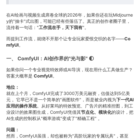
在AI绘画与视频生成席卷全球的2026年，如果你还在玩Midjourne
y的"抽卡"式出图，可能已经有些落伍了。真正的创作者圈子里，
流传着一句话："
工作流在手，天下我有
"。
而提到工作流，就绕不开那个让专业玩家爱恨交织的名字——
Co
mfyUI
。
一、 ComfyUI：AI创作界的"光与影" 🌓
如果你问一个专业视觉特效师或AI导演，现在用什么工具做生产？
答案大概率是
ComfyUI
。
地位：
就在上个月，ComfyUI完成了3000万美元融资，估值达到5亿美
元 。它早已不是一个简单的"画图软件"，而是被业内视为
下一代AI
应用的操作系统
。从好莱坞的特效预览、广告片的精准控图，到工
业设计的效果图生成，ComfyUI凭借其
节点化、模块化
的设计，把
AI生成的控制权从"概率游戏"变成了"精确工程" 。
问题：
然而，ComfyUI虽强，却也被称为"高阶玩家的专属玩具"，甚至