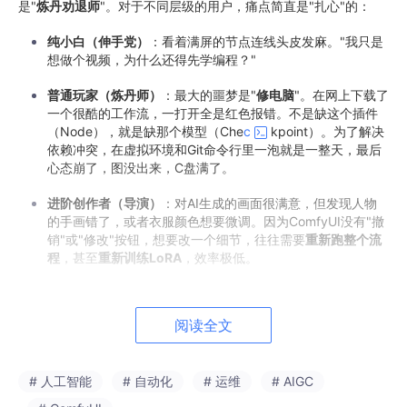
是"
炼丹劝退师
"。对于不同层级的用户，痛点简直是"扎心"的：
纯小白（伸手党）
：看着满屏的节点连线头皮发麻。"我只是
想做个视频，为什么还得先学编程？"
普通玩家（炼丹师）
：最大的噩梦是"
修电脑
"。在网上下载了
一个很酷的工作流，一打开全是红色报错。不是缺这个插件
（Node），就是缺那个模型（Che
c
kpoint）。为了解决
依赖冲突，在虚拟环境和Git命令行里一泡就是一整天，最后
心态崩了，图没出来，C盘满了。
进阶创作者（导演）
：对AI生成的画面很满意，但发现人物
的手画错了，或者衣服颜色想要微调。因为ComfyUI没有"撤
销"或"修改"按钮，想要改一个细节，往往需要
重新跑整个流
程
，甚至
重新训练LoRA
，效率极低。
阅读全文
二、 解决方案："金帧AI助手"登场 🦾
# 人工智能
# 自动化
# 运维
# AIGC