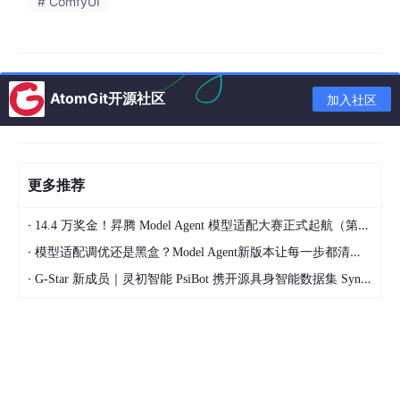
# ComfyUI
AtomGit开源社区
加入社区
更多推荐
为了解决上述"
环境太乱、配置太难、修图太烦
"的三大顽疾，我们
·
14.4 万奖金！昇腾 Model Agent 模型适配大赛正式起航（第二季）
推出了专为ComfyUI打造的智能化伴侣 ——
金帧AI助手 （JinFra
me Assistant）
。
·
模型适配调优还是黑盒？Model Agent新版本让每一步都清晰可见
·
G-Star 新成员｜灵初智能 PsiBot 携开源具身智能数据集 SynData 入驻 AtomGit
它不仅是一个插件，更是一位
懂技术的AI管家
和
会写代码的AI Age
nt
。
🛠️ 1. 彻底告别"修电脑"：一键式安装与修复
传统的ComfyUI部署，你需要手动安装Python、Git、配置CUD
A、还要一个个下载模型，这简直是"环境地狱"。现在，金帧AI助