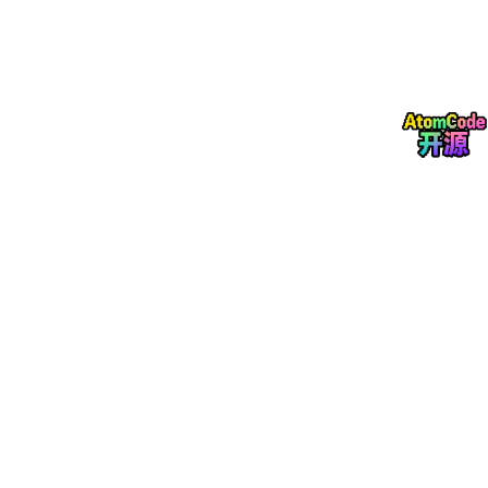
手带来了革命性的改变：
零门槛部署
：只需在ComfyUI目录下运行一条命令，助手自
动检测你的硬件环境。
智能依赖解析
：不再需要手动查找缺失节点。打开助手面
板，它会自动扫描
models
/
目录，像"体检报告"一样列出：
哪个模型没下？哪个文件缺失？
一键批量下载
：看到缺什么？不用自己开迅雷。在UI里勾选
缺失的模型，点击"
本组下载
"，自带断点续传和进度条，睡一
觉醒来，环境就齐了。
下图是支持下载的模型，包括Wan,LTX, SXDL, FLUX等