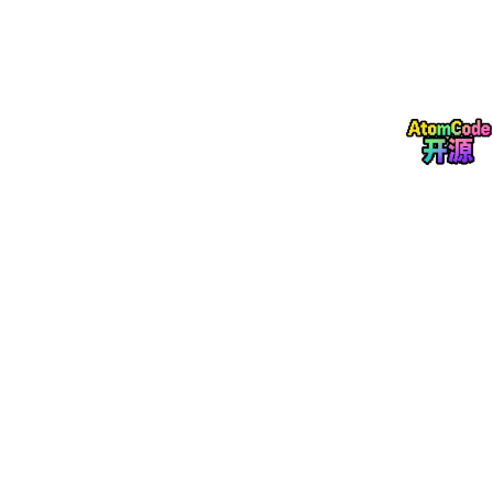
底层都离不开 HTTP Client。
很多年里：
Requests
几乎是 Python HTTP 请求的代名词。
但随着 Asyn
c
Python 的崛起，一个新的库逐渐成为现代 Pyth
on 网络开发的重要选择：
HTTPX
HTTPX 并不是 “Requests 的替代品” 那么简单。
它更像是：