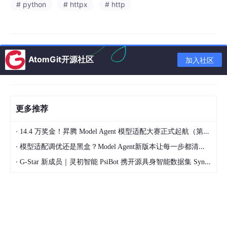
# python
# httpx
# http
不一定值得
十三、总结
AtomGit开源社区
加入社区
HTTPX：现代 Python HTTP 客户端的演进与现实
Python 开发者几乎一定会接触 HTTP 请求。
无论是：
更多推荐
调用 REST API
·
14.4 万奖金！昇腾 Model Agent 模型适配大赛正式起航（第二季）
编写爬虫
·
模型适配调优还是黑盒？Model Agent新版本让每一步都清晰可见
微服务通信
·
G-Star 新成员｜灵初智能 PsiBot 携开源具身智能数据集 SynData 入驻 AtomGit
AI
Agent 工具调用
OAuth 登录
Webhook
RAG 检索