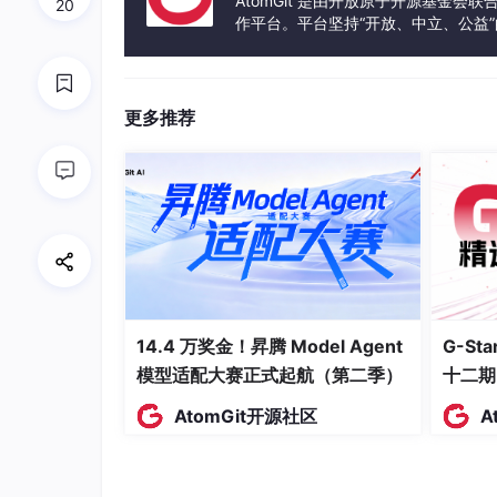
AtomGit 是由开放原子开源基金会
20
作平台。平台坚持“开放、中立、公益
绘图前应打开目标 DWG。
发体验和算力服务整合在一起，为开
Python
更多推荐
本次虚拟环境中为 Python
3
.
13
.
1
推荐创建项目级虚拟环境，不污染系统 
Python 包
pywi
n32
：连接 AutoCAD COM
ezdxf
：备用 DXF 读写能力。
14.4 万奖金！昇腾 Model Agent
G-S
numpy
：后续几何计算备用。
模型适配大赛正式起航（第二季）
十二期
FreeCAD
AtomGit开源社区
A
本次使用 FreeCAD
1
.
1
.
1
。
图形程序路径示例：