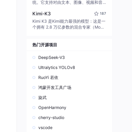
edit code, run commands, and verify
统。它支持对由文本、图像、视频和音
changes — autonomously. Built in Rus
频组成的多模态上下文进行统一理解，
t for speed. Get Started
Kimi-K3
187
并能生成分辨率高达 2K、时长可达 15
秒的带原生立体声音频的视频。得益于
Kimi K3 是Kimi能力最强的模型：这是一
面向任务泛化的系统设计，H3 在预训练
个拥有 2.8 万亿参数的混合专家（Mo
阶段就已具备广泛的多模态上下文理解
E）模型，具备原生视觉理解能力，并支
与生成能力，能够出色地执行复杂的多
持 100 万 token 的上下文窗口。
模态指令。
热门开源项目
DeepSeek-V3
Ultralytics YOLOv8
RuoYi 若依
鸿蒙开发工具广场
旋武
OpenHarmony
cherry-studio
vscode