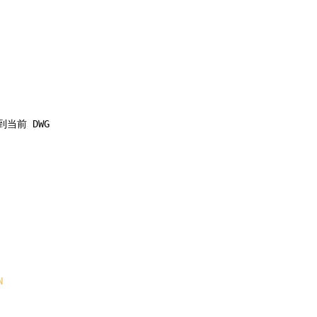
行到当前 DWG
N