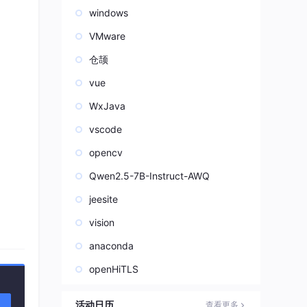
windows
VMware
仓颉
vue
WxJava
vscode
opencv
Qwen2.5-7B-Instruct-AWQ
jeesite
vision
anaconda
openHiTLS
活动日历
查看更多