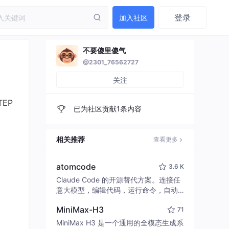
登录
加入社区
不要傻里傻气
@2301_76562727
关注
EP
已为社区贡献1条内容
相关推荐
查看更多
atomcode
3.6 K
Claude Code 的开源替代方案。连接任
意大模型，编辑代码，运行命令，自动
验证 — 全自动执行。用 Rust 构建，极
MiniMax-H3
71
致性能。 ｜ An open-source alternativ
e to Claude Code. Connect any LLM,
MiniMax H3 是一个通用的全模态生成系