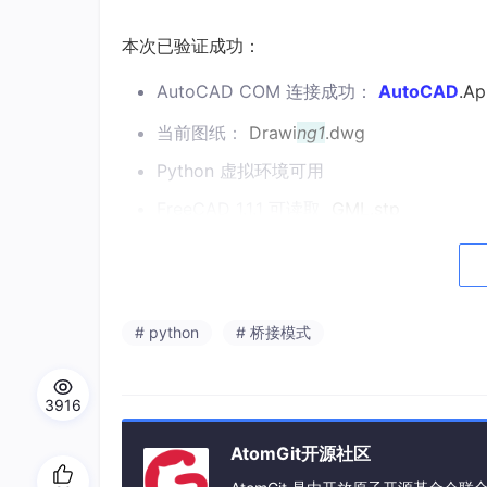
本次已验证成功：
AutoCAD COM 连接成功：
AutoCAD
.Ap
当前图纸：
Drawi
ng1
.dwg
Python 虚拟环境可用
FreeCAD 1.1.1 可读取
GML.stp
已成功生成并绘制
GML.stp
的三视图，
2. 需要的软件和组件
# python
# 桥接模式
必需软件
AutoCAD
3916
本次使用 AutoCAD 2020。
AtomGit开源社区
需要支持 COM/ActiveX 自动化。