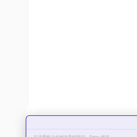
.scdoc
是 SpaceClaim/Disc
AutoCAD 字体/文字样式
如需中文标注稳定显示，建议提前配
第一版建议使用 ASCII 英文标注
3. 推荐项目目录
本次工作目录：
C
推荐结构：
AI_CAD
