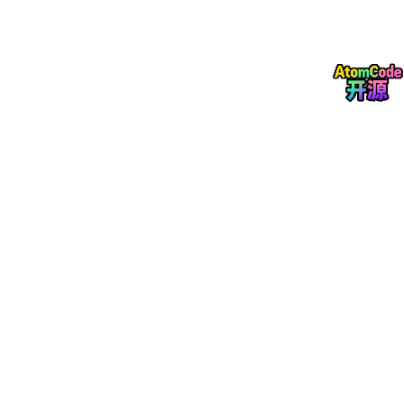
面试官常问坑点&易错点（专项）
30+面试题大全（带答题思路）
项目场景题（实战必考）
性能优化实战
与其他向量库对比（选型题必考）
1. Chroma核心概念（面试必问）
1.1 什么是Chroma？
【面试必问·基础题】
定义
：Chroma是
AI
原生的开源向量数据库
，专为语义搜索和R
AG设计。
核心卖点（记住3个）
：