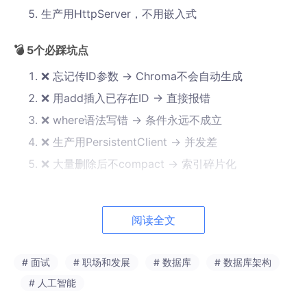
生产用HttpServer，不用嵌入式
💣 5个必踩坑点
❌ 忘记传ID参数 → Chroma不会自动生成
❌ 用add插入已存在ID → 直接报错
❌ where语法写错 → 条件永远不成立
❌ 生产用PersistentClient → 并发差
❌ 大量删除后不compact → 索引碎片化
🔧 5个代码默写
阅读全文
# 1. 客户端初始化
client 
= chromadb.PersistentClient(
path
=
"./db"
)

# 面试
# 职场和发展
# 数据库
# 数据库架构
# 人工智能
# 2. 获取/创建集合
collection = client.get_or_create_collection(
"name"