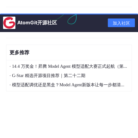
# 3. 添加数据（最容易忘ids）
collection.
add
(documents=[
..
.], metadatas=[
..
.], id
AtomGit开源社区
加入社区
# 4. 查询
results = collection.query(query_texts=[
"?"
], 
n_res
更多推荐
# 5. 过滤条件
where={
"
$and
"
: [{
"type"
: 
"tech"
}, {
"score"
: {
"
$gt
"
·
14.4 万奖金！昇腾 Model Agent 模型适配大赛正式起航（第二季）
·
G-Star 精选开源项目推荐｜第二十二期
·
模型适配调优还是黑盒？Model Agent新版本让每一步都清晰可见
📚 目录
Chroma核心概念（面试必问）
基本API操作（代码必考）
高级功能
架构原理与性能优化（高分题）