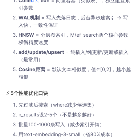
Colle
c
tion
= 向量容器（类似表），独立配置索
引参数
WAL机制
= 写入先落日志，后台异步建索引 → 写
入快，一致性保证
HNSW
= 分层图索引，M/ef_search两个核心参数
权衡精度速度
add/update/upsert
= 纯插入/纯更新/更新或插入
（最常用）
Cosine距离
= 默认文本相似度，值∈[0,2]，越小越
相似
⚡ 5个性能优化口诀
先过滤后搜索（where减少候选集）
n_results设2-5个（不是越多越好）
批量100-1000条写入（减少索引开销）
用text-embedding-3-small（省80%成本）