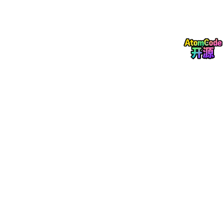
选曾参与 Jupiter 交互、持有 JUP 代币、参与过往空投的高价值
目标，提升攻击精准度与成功率。
虚假代币空投阶段
攻击者在 Solana 链上发行高仿代币 CJUP，符号、名称贴近官方
JUP，通过批量转账合约向目标钱包空投微量代币，使代币自动显
示在用户钱包资产列表，制造 “官方已发放” 的假象。
信息诱导阶段
通过 Telegram、Dis
c
ord、钱包内置消息、社群私信等渠道推
送话术，以 “未激活代币”“限时认领”“空投过期” 为由，诱导用户点
击钓鱼链接。典型话术：您的钱包已收到 Jupiter 官方空投 CJUP
代币，请前往 xxx 网站激活领取，24 小时后失效。
钓鱼网站仿冒阶段
搭建视觉、交互、文案完全对齐 Jupiter 官方的站点，域名使用 ju
p-claim、jupiter-airdrop、jup-verify 等混淆字符，后缀使用.xy
z、.online、.app 等低成本后缀，页面包含 “连接钱包”“激活空投”
等核心按钮。
钱包连接与恶意授权阶段
用户点击连接钱包后，页面调用 Phantom、Solflare 等主流钱包
接口，诱导用户签署隐藏授权交易。前端显示 “激活空投”，实际调
用 approve 等授权函数，授予恶意合约转移用户资产的权限。
资产 draining 与清洗阶段
授权完成后，攻击者机器人自动执行 transferFrom，将用户钱包