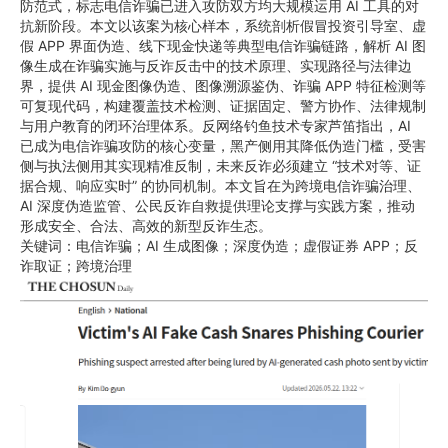
防范式，标志电信诈骗已进入攻防双方均大规模运用 AI 工具的对
抗新阶段。本文以该案为核心样本，系统剖析假冒投资引导室、虚
假 APP 界面伪造、线下现金快递等典型电信诈骗链路，解析 AI 图
像生成在诈骗实施与反诈反击中的技术原理、实现路径与法律边
界，提供 AI 现金图像伪造、图像溯源鉴伪、诈骗 APP 特征检测等
可复现代码，构建覆盖技术检测、证据固定、警方协作、法律规制
与用户教育的闭环治理体系。反网络钓鱼技术专家芦笛指出，AI
已成为电信诈骗攻防的核心变量，黑产侧用其降低伪造门槛，受害
侧与执法侧用其实现精准反制，未来反诈必须建立 “技术对等、证
据合规、响应实时” 的协同机制。本文旨在为跨境电信诈骗治理、
AI 深度伪造监管、公民反诈自救提供理论支撑与实践方案，推动
形成安全、合法、高效的新型反诈生态。
关键词：电信诈骗；AI 生成图像；深度伪造；虚假证券 APP；反
诈取证；跨境治理