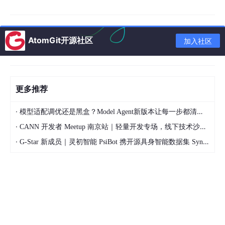
格局提供了典型样本。
当前相关研究多集中于诈骗机理、打击策略、技术检测等单向维
度，对 “攻防双方均使用 AI 工具” 的对称对抗格局探讨不足，尤其
缺乏对公民在反诈中使用 AI 的边界、证据效力、实施路径的系统
AtomGit开源社区
加入社区
性研究。本文以该案为完整研究对象，遵循 “案情还原 — 攻击链
路解析 —AI 攻防技术机理 — 代码实现 — 法律与治理框架 — 闭
环防御” 的逻辑展开，确保论证严谨、技术准确、结构闭环，为应
对 AI 赋能的新型电信诈骗提供理论与实践参考。
2 案件基本情况与典型特征
更多推荐
2.1 案件经过还原
2026 年 4 月 5 日，受害人 B 某被拉入假冒 “知名分析师” 的投资
·
模型适配调优还是黑盒？Model Agent新版本让每一步都清晰可见
引导群，在团伙诱导下安装虚假证券类 APP。该 APP 可后台篡改
·
收益数据，制造盈利假象，B 某因此转入 1200 万韩元投资款。当
CANN 开发者 Meetup 南京站｜轻量开发专场，线下技术沙龙正式开启报名
B 某申请提现时，客服以 “缴纳提现手续费” 为由要求其准备 1990
·
G-Star 新成员｜灵初智能 PsiBot 携开源具身智能数据集 SynData 入驻 AtomGit
万韩元现金，并要求发送现金照片以确认履约能力。B 某察觉可
疑，未准备真实现金，而是使用 AI 图像生成工具制作高度逼真的
现金捆照片发送给对方。诈骗团伙信以为真，派遣 A 某前往约定
地点收取现金，早已布控的警方当场将其抓获。2026 年 5 月 22
日，首尔西部地方法院刑事第 1 部对 A 某进行一审，A 某被控违
反《电信金融诈骗预防及损失补偿相关法律》，检方求刑 3 年，A
某当庭承认指控并表示悔罪，辩称仅为底层取货人员，对整体犯罪
不知情。