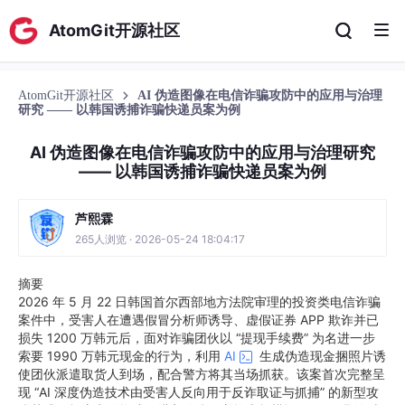
AtomGit开源社区
AtomGit开源社区
AI 伪造图像在电信诈骗攻防中的应用与治理
研究 —— 以韩国诱捕诈骗快递员案为例
AI 伪造图像在电信诈骗攻防中的应用与治理研究
—— 以韩国诱捕诈骗快递员案为例
芦熙霖
265人浏览 · 2026-05-24 18:04:17
摘要
2026 年 5 月 22 日韩国首尔西部地方法院审理的投资类电信诈骗
案件中，受害人在遭遇假冒分析师诱导、虚假证券 APP 欺诈并已
损失 1200 万韩元后，面对诈骗团伙以 “提现手续费” 为名进一步
索要 1990 万韩元现金的行为，利用
AI
生成伪造现金捆照片诱
使团伙派遣取货人到场，配合警方将其当场抓获。该案首次完整呈
现 “AI 深度伪造技术由受害人反向用于反诈取证与抓捕” 的新型攻