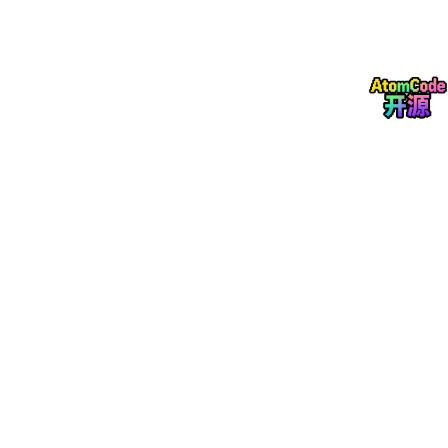
2.2 案件典型特征
犯罪链条完整：包含引流、话术诱导、虚假 APP、资金骗取、手
续费勒索、线下取货等全环节，是典型 “投资引导室 + 虚假 APP +
现金快递” 三合一模式。
跨境特征明显：团伙组织、资金流转、人员分工具有跨境属性，取
货人为外籍人员，符合当前电信诈骗集团化、离岸化运营趋势。
技术对抗升级：诈骗方使用虚假 APP 与界面伪造，受害方使用 AI
图像生成反击，形成AI 对 AI的攻防形态。
抓捕模式创新：以虚假但合法的诱饵配合警方布控，实现对底层执
行人员的精准抓获，为打击电诈 “快递员”“取款手” 提供可复制路
径。
反网络钓鱼技术专家芦笛强调，该案标志电信诈骗攻防进入技术平
权时代，AI 工具降低了深度伪造的门槛，也同时降低了公民与警
方实施精准反诈的成本，攻防胜负不再由技术垄断决定，而由信息
识别、法律合规、响应速度决定。
2.3 案件折射的电信诈骗趋势
由传统短信、电话转向社交群引流 + APP 劫持，欺骗性更强；
由线上转账转向线上欺诈 + 线下现金交接，规避转账监测；
由单一欺诈转向分层收割：先骗投资金，再骗手续费，持续压榨；
底层人员职业化、外籍化，增加打击与司法处置难度。
3 攻击全链路解析：投资引导室型电信诈骗
3.1 引流与信任构建
攻击者通过社交平台、短视频、聊天群等渠道发布高收益投资信