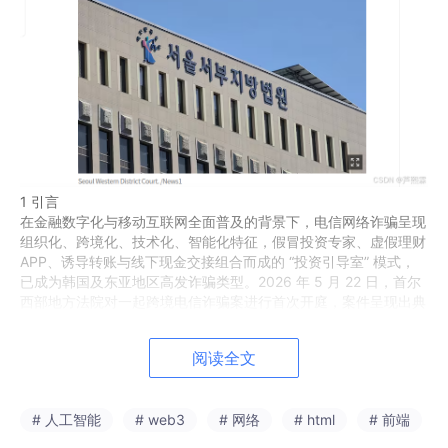
1 引言
在金融数字化与移动互联网全面普及的背景下，电信网络诈骗呈现
组织化、跨境化、技术化、智能化特征，假冒投资专家、虚假理财
APP、诱导转账与线下现金交接组合而成的 “投资引导室” 模式，
已成为韩国及东亚地区高发诈骗类型。2026 年 5 月 22 日，首尔
西部地方法院对一起跨境电信诈骗案进行首次开庭，案件呈现出典
型的犯罪链条：诈骗团伙冒充知名分析师组建引导群，诱导受害人
安装虚假证券 APP，以虚假盈利界面骗取 1200 万韩元；后续以
阅读全文
“提现需先行支付现金手续费” 为由试图进一步侵财，受害人察觉异
常后使用 AI 生成假现金照片诱骗取货人到场，在警方布控下成功
抓获哈萨克斯坦籍嫌疑人 A 某。该案的独特价值在于：AI 深度伪
# 人工智能
# web3
# 网络
# html
# 前端
造不再是诈骗分子专属工具，首次以合法、适度、可控的方式被受
害人用于反诈反击并直接促成抓捕，为理解智能时代电信诈骗攻防