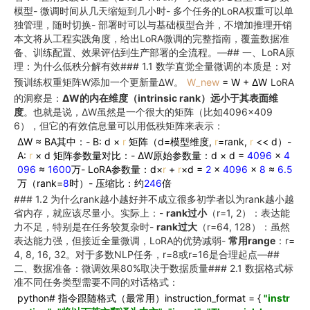
模型- 微调时间从几天缩短到几小时- 多个任务的LoRA权重可以单
独管理，随时切换- 部署时可以与基础模型合并，不增加推理开销
本文将从工程实践角度，给出LoRA微调的完整指南，覆盖数据准
备、训练配置、效果评估到生产部署的全流程。—## 一、LoRA原
理：为什么低秩分解有效### 1.1 数学直觉全量微调的本质是：对
预训练权重矩阵W添加一个更新量ΔW。
W_new
= W + ΔW
LoRA
的洞察是：
ΔW的内在维度（intrinsic rank）远小于其表面维
度
。也就是说，ΔW虽然是一个很大的矩阵（比如4096×409
6），但它的有效信息量可以用低秩矩阵来表示：
ΔW ≈ BA其中：- B: d ×
r
矩阵（d=模型维度,
r
=rank,
r
<< d）-
A:
r
× d 矩阵参数量对比：- ΔW原始参数量：d × d =
4096
×
4
096
≈
1600
万- LoRA参数量：d×
r
+
r
×d =
2
×
4096
×
8
≈
6.5
万（rank=
8
时）- 压缩比：约
246
倍
### 1.2 为什么rank越小越好并不成立很多初学者以为rank越小越
省内存，就应该尽量小。实际上：-
rank过小
（r=1, 2）：表达能
力不足，特别是在任务较复杂时-
rank过大
（r=64, 128）：虽然
表达能力强，但接近全量微调，LoRA的优势减弱-
常用range
：r=
4, 8, 16, 32。对于多数NLP任务，r=8或r=16是合理起点—##
二、数据准备：微调效果80%取决于数据质量### 2.1 数据格式标
准不同任务类型需要不同的对话格式：
python# 指令跟随格式（最常用）instruction_format = {
"instr