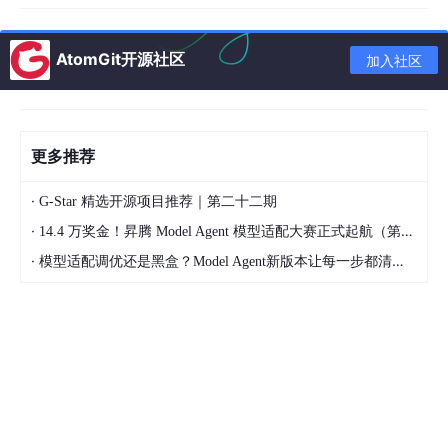
t_lengths.
append
(output_len)
if
output_len <
5
: issues[
"too_
short"
].
append
(i)
if
output_len >
2000
: # 根据模型上下文长
度调整 issues[
"too_long"
].
append
(i) # 检测重复模式（常见的
AtomGit开源社区
加入社区
数据质量问题） words = output.
split
()
if
len
(words) >
20
: big
rams = [
f
"{words[j]} {words[j+1]}"
for
j
in
range
(
len
(words)
-
1
)] bigram_counts = Counter(bigrams) most_common_count
= bigram_counts.most_common(
1
)[
0
][
1
]
if
most_common_co
unt >
len
(words) *
0.1
: #
10
%重复 issues[
"repetition"
].
appen
更多推荐
d
(i)
return
{
"total_samples"
:
len
(data),
"issues_found"
: su
m(
len
(v)
for
v in issues.
values
()),
"avg_output_length"
: sum
·
G-Star 精选开源项目推荐｜第二十二期
(output_lengths) /
len
(output_lengths)
if
output_lengths
else
·
0
,
14.4 万奖金！昇腾 Model Agent 模型适配大赛正式起航（第二季）
"issues"
: {
k
:
len
(v)
for
k
, v in issues.
items
()},
"recommen
dation"
:
"数据质量良好"
if
sum(
len
(v)
for
v in issues.
values
())
·
模型适配调优还是黑盒？Model Agent新版本让每一步都清晰可见
/
len
(data) <
0.05
else
"建议清洗数据"
}# 使用示例result = au
dit_training_data(
"train_data.jsonl"
)
print
(json.dumps(result,
ensure_ascii=False,
indent
=
2
))
### 2.3 数据量建议| 任务类型 | 推荐数据量 | 说明 ||---------|---
--------|------|| 特定领域问答 | 500-2000条 | 高质量优于高数量
|| 风格模仿 | 1000-5000条 | 需要覆盖多种场景 || 代码生成 | 20
00-10000条 | 多样性很重要 || 多轮对话 | 1000-3000对话 | 每
对话平均4-8轮 || 格式遵循 | 200-500条 | 格式一致性训练效果好
|—## 三、训练配置：关键超参数详解### 3.1 使用PEFT+Transf