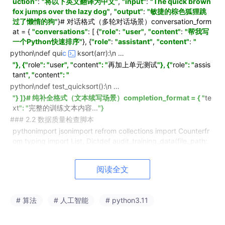
uction"
:
"将以下英文翻译为中文"
,
"input"
:
"The quick brown
fox jumps over the lazy dog"
,
"output"
:
"敏捷的棕色狐狸跳
过了懒惰的狗"
}# 对话格式（多轮对话场景）conversation_form
at = {
"conversations"
: [ {
"role"
:
"user"
,
"content"
:
"帮我写
一个Python快速排序"
}, {
"role"
:
"assistant"
,
"content"
:
"
python\ndef qui
c
ksort(arr):\n …
"}, {"
role
": "
use
r", "
content
": "
再加上单元测试
"}, {"
role
": "
assis
tant
", "
content
": "
python\ndef test_quicksort():\n …
"} ]}# 纯补全格式（文本续写场景）completion_format = { "
te
xt
": "
完整的训练文本内容...
"}
### 2.2 数据质量检查脚本
pythonimport jsonimport refrom collections import Counterfr
om typing import List, Dictdef audit_training_data(file_path:
str) -> Dict:
""
"审计训练数据质量"
""
with
open
(file_path,
'r'
, e
ncoding=
'utf-8'
)
as
f
: data = [json.loads(
line
)
for
line
in
f
] iss
阅读全文
ues = {
"too_short"
: [], # 输出过短
"too_long"
: [], # 超出上下
文长度
"empty_output"
: [], # 空输出
"repetition"
: [], # 存在重
复内容
"encoding_issues"
: [] # 编码问题 } output_lengths =
# 算法
# 人工智能
# python3.11
[]
for
i, item in enumerate(data): output = item.
get
(
"output"
,
""
)
if
not output
or
output.strip() ==
""
: issues[
"empty_outpu
t"
].
append
(i)
continue
output_len =
len
(output.
split
()) outpu