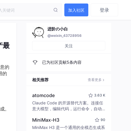
登录
加入社区
进阶の小白
@weixin_43728956
产最
关注
已为社区贡献5条内容
意的
用的
相关推荐
查看更多
atomcode
3.63 K
Claude Code 的开源替代方案。连接任
成。
意大模型，编辑代码，运行命令，自动
验证 — 全自动执行。用 Rust 构建，极
MiniMax-H3
90
致性能。 ｜ An open-source alternativ
e to Claude Code. Connect any LLM,
MiniMax H3 是一个通用的全模态生成系