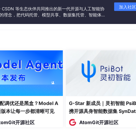
加入社区
联合 CSDN 等生态伙伴共同推出的新一代开源与人工智能协
”的理念，把代码托管、模型共享、数据集托管、智能体开
发者提供从开发、训练到部署的一站式体验。
配调优还是黑盒？Model A
G-Star 新成员｜灵初智能 PsiB
t新版本让每一步都清晰可见
携开源具身智能数据集 SynDat
入驻 AtomGit
tomGit开源社区
AtomGit开源社区