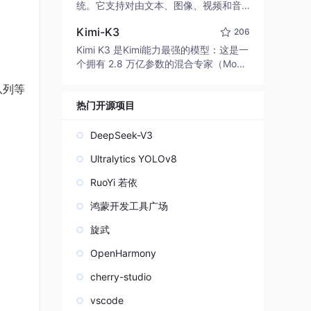
edit code, run commands, and verify
统。它支持对由文本、图像、视频和音
changes — autonomously. Built in Rus
频组成的多模态上下文进行统一理解，
t for speed. Get Started
Kimi-K3
206
并能生成分辨率高达 2K、时长可达 15
秒的带原生立体声音频的视频。得益于
Kimi K3 是Kimi能力最强的模型：这是一
面向任务泛化的系统设计，H3 在预训练
个拥有 2.8 万亿参数的混合专家（Mo
阶段就已具备广泛的多模态上下文理解
E）模型，具备原生视觉理解能力，并支
队列等
与生成能力，能够出色地执行复杂的多
持 100 万 token 的上下文窗口。
模态指令。
热门开源项目
DeepSeek-V3
Ultralytics YOLOv8
RuoYi 若依
鸿蒙开发工具广场
旋武
OpenHarmony
cherry-studio
vscode