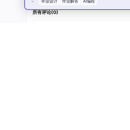
RocketMQ 的可靠性需要从两个方向理解：
毕业设计
作业解答
AI编程
所有评论(0)
生产者到 Broker 的发送确认。
Broker 到消费者的消费确认。
2.1 生产者发送确实
同步发送消息时，Broker 会返回发送状态，例
SEND_OK：消息已成功发送。
FLUSH_DISK_TIMEOUT：刷盘超时。
FLUSH_SLAVE_TIMEOUT：同步复制
SLAVE_NOT_AV
AI
LABLE：从节点不
2.2消费者消费确认
消费者成功处理消息后，需要向 Broker 表达
在 Spring Boot 中，监听方法正常执
败，RocketMQ 会根据重试策略重新投递。