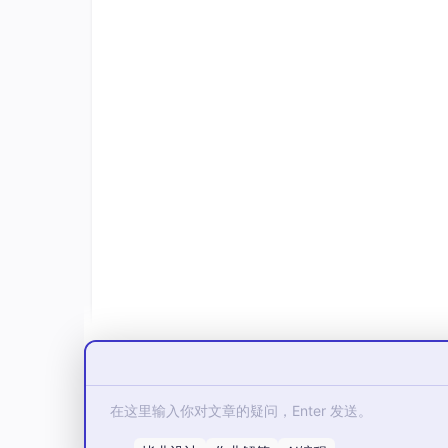
消费者通常以消费者组为单位订阅 Topic。
消费，每个实例都会收到完整消息。
消费者处理消息的一般过程为：
订阅 Topic 和过滤条件。
从 Broker 拉取消息或接收推送式封装后
执行业务逻辑。
返回消费成功或消费失败状态。
失败消息根据规则进入重试，超过上限后
RocketMQ 5.x 里，Topic 不再只是
时，要明确它是普通消息 Topic、顺序消息 Topi
2. 消息确认机制
消息系统最重要的问题之一是：消息是否真的可