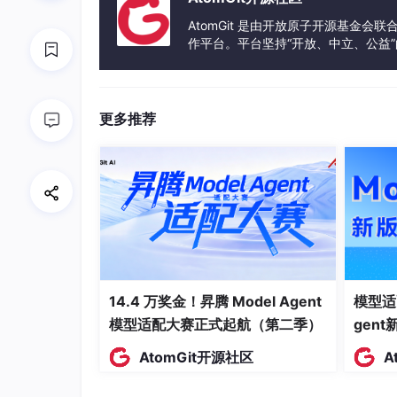
AtomGit 是由开放原子开源基金会
作平台。平台坚持“开放、中立、公益
发体验和算力服务整合在一起，为开
更多推荐
14.4 万奖金！昇腾 Model Agent
模型适
模型适配大赛正式起航（第二季）
gen
AtomGit开源社区
A
生产者发送消息流程