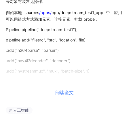
等对象封装常见操作。
例如本地
sources
/apps/
cpp/deepstream_test1_app
中，应用
可以用链式方式添加元素、连接元素、挂载 probe：
Pipeline pipeline("deepstream-test1");
pipeline.add("filesrc", "src", "location", file)
.add("h264parse", "parser")
.add("nvv4l2decoder", "decoder")
.add("nvstreammux", "mux", "batch-size", 1)
.add("nvinfer", "infer", "config-file-path", CONFIG_FILE_PATH)
.link("src", "parser", "decoder")
阅读全文
.attach("infer", new BufferProbe("counter", new ObjectCounte
r))
# 人工智能
.start()
.wait();