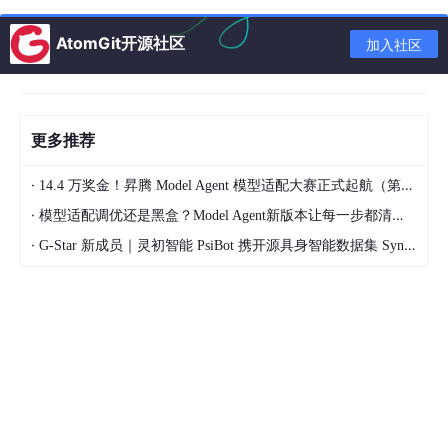
这种写法保留了 DeepStream 原有插件体系的能力，但减少了很
AtomGit开源社区
加入社区
多样板代码。
2. Python Pipeline API：保留控制力，同时更易写
Python
pipeline_api
更像是 C++ Pipeline API 的 Python 绑
更多推荐
定。它适合熟悉 DeepStream pipeline 结构、但希望用 Python
快速开发的人。
·
14.4 万奖金！昇腾 Model Agent 模型适配大赛正式起航（第二季）
·
模型适配调优还是黑盒？Model Agent新版本让每一步都清晰可见
在
sources
/apps/
python
/pipeline_api/
deepstream_test1_app
中，示例既支持直接用代码拼 pipeline，也支持从 YAML 配置加
·
G-Star 新成员｜灵初智能 PsiBot 携开源具身智能数据集 SynData 入驻 AtomGit
载 pipeline。你仍然可以明确添加
filesrc
、
h264parse
、
nvv4
l
2
decoder
、
nvstreammux
、
nvinfer
、
nvosdbin
、
sink 等元素，并手动控制 link、probe 和属性。
这类 API 的优势是控制粒度高，适合需要精细调参、接入自定义模
型、调试 metadata 或复刻传统 DeepStream sample app 的场
景。
3. Python Flow API：面向任务的“声明式”写法