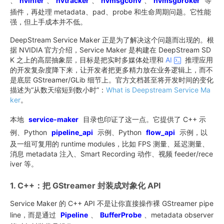
、
nvinfer
、
nvtracker
、
nvmsgconv
、
nvmsgbroker
等
插件，再处理 metadata、pad、probe 和生命周期问题。它性能
强，但上手成本并不低。
DeepStream Service Maker 正是为了解决这个问题而出现的。根
据 NVIDIA 官方介绍，Service Maker 是构建在 DeepStream SD
K 之上的高层抽象层，目标是把实时多媒体处理和
AI
推理应用
的开发复杂度降下来，让开发者把更多精力放在业务逻辑上，而不
是底层 GStreamer/GLib 细节上。官方文档甚至将开发时间的变化
描述为“从数天缩短到数小时”：
What is Deepstream Service Ma
ker
。
本地
service-maker
目录也印证了这一点。它提供了 C++ 示
例、Python
pipeline_api
示例、Python
flow_api
示例，以
及一组可复用的 runtime modules，比如 FPS 测量、延迟测量、
消息 metadata 注入、Smart Recording 动作、视频 feeder/rece
iver 等。
1. C++：把 GStreamer 封装成对象化 API
Service Maker 的 C++ API 不是让你直接操作裸 GStreamer pipe
line，而是通过
Pipeline
、
BufferProbe
、metadata observer