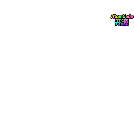
Service Maker 最值得关注的是 Python Flow API。它把 pipeline
进一步抽象成任务链，让代码更接近“我要做什么”，而不是“每个 G
Streamer 元素怎么接”。
比如本地
flow_api/deepstream_test1_app
中，一个检测、计
数、渲染流程可以写成：
pipeline = Pipeline("deepstream-test1")
flow = Flow(pipeline).batch_capture([stream_file_path]).infer
(CONFIG_FILE_PATH)
flow.attach(what=Probe("counter", ObjectCounterMarker())).r
ender()()
到了
deepstream_test2_app
，同样可以自然扩展为检测、跟
踪、二级分类和渲染：
flow = Flow(pipeline).batch_capture([stream_file_path]).infer(P
GIE_CONFIG_FILE_PATH)
flow = flow.track(ll_config_file=TRACKER_LL_CONFIG_FILE, ll_li
b_file=TRACKER_LL_LIB_FILE)