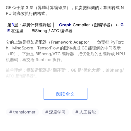
GE 位于第 3 层（昇腾计算编译层），负责把框架的计算图转成 N
PU 能高效执行的格式。
第
3
层：昇腾计算编译层 ├─
Graph
Compiler（图编译器） ←
G
E
在这里 └─ BiSheng / ATC 编译器
它的上游是框架适配器（Framework Adaptor），负责把 PyTorc
h、MindSpore、TensorFlow 的图转换成 GE 能理解的中间表示
（IR）。下游是 BiSheng/ATC 编译器，把优化后的图编译成 NPU
机器码，再交给 Runtime 执行。
简单理解：
框架适配器是"翻译官"，GE 是"优化大师"，BiSheng/
ATC 是"编译器"
。
GE 的三层设计
阅读全文
GE 的核心设计思路是
三层处理
：解析 → 优化 → 生成。
第 1 层：图解析器（Graph Parser）
# transformer
# 深度学习
# 人工智能
图解析器负责把不同框架的计算图统一转成 GE 中间表示（IR）。
支持四种输入格式：