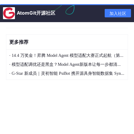
输入格式
来源框架
转换方式
AtomGit开源社区
加入社区
PyTorch / Te
ONNX
torch.onnx.export 导出
nsorFlow
TorchScript
PyTorch
torch.jit.script 导出
更多推荐
MindIR
MindSpore
自动导出
·
14.4 万奖金！昇腾 Model Agent 模型适配大赛正式起航（第二季）
TensorFlow Fro
TensorFlow
tf.graph_util.convert_varia
·
模型适配调优还是黑盒？Model Agent新版本让每一步都清晰可见
zen Graph
1.x
bles_to_constants
·
G-Star 新成员｜灵初智能 PsiBot 携开源具身智能数据集 SynData 入驻 AtomGit
图解析器不只做格式转换，还会做
类型推导
（推断每个 Tensor 的
数据类型和形状）和
算子映射
（把框架算子映射到 CANN 内部算
子）。
第 2 层：图优化器（Graph Optimizer）
这是 GE 最核心的模块，包含三组优化 Pass：
Pass 1：算子融合