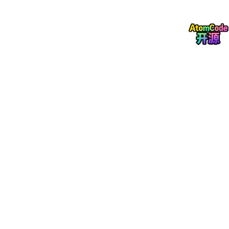
把多个小算子合成一个大算子，减少内存读写次数。以 Transform
er 模型中最常见的 MatMul → BiasAdd → ReLU 为例：
`
融合前：3 次内存读写
HBM → NPU（读 MatMul 输入）→ HBM → NPU（读 BiasAdd
输入）→ HBM → NPU（读 ReLU 输入）→ HBM
融合后：1 次内存读写
HBM → NPU（读输入）→ 内部完成 MatMul+BiasAdd+ReLU →
HBM（写输出）
`
内存读写从 3 次降到 1 次，性能提升约 1.8 倍。
Pass 2：内存复用
分析计算图，找出生命周期不重叠的 Tensor，让它们共享同一块
显存。LLaMA-13B 有 40 层 Transformer，每层都有临时变量（A
ttention Score、FFN 中间结果等），这些变量在不同层之间不会
同时使用，可以复用。实测：40 层的显存占用从 18.3GB 降到 7.
9GB。