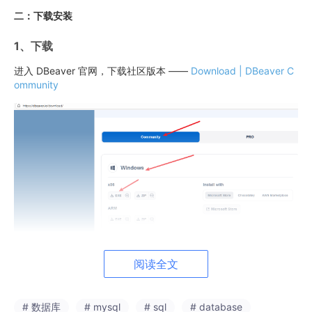
二：下载安装
1、下载
进入 DBeaver 官网，下载社区版本 ——
Download | DBeaver C
ommunity
注：如果遇到下载慢或下载失败的，可以参考这一篇文章，使用
阅读全文
Motrix
下载器
【告别限速！2026最新免费下载神器，下载即用】Motrix 下载神
# 数据库
# mysql
# sql
# database
器全攻略： 超详细图文指南（保姆级教学）-CSDN博客