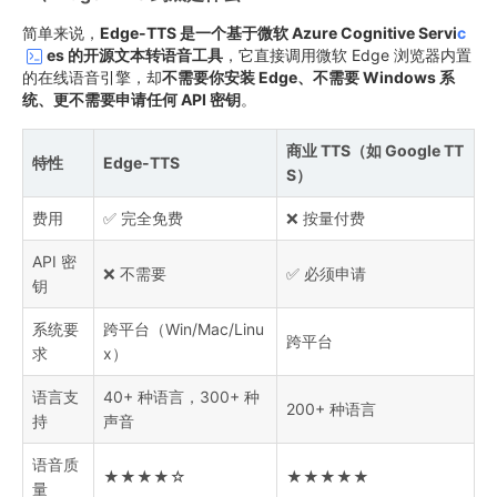
简单来说，
Edge-TTS 是一个基于微软 Azure Cognitive Servi
c
es 的开源文本转语音工具
，它直接调用微软 Edge 浏览器内置
的在线语音引擎，却
不需要你安装 Edge、不需要 Windows 系
统、更不需要申请任何 API 密钥
。
商业 TTS（如 Google TT
特性
Edge-TTS
S）
费用
✅ 完全免费
❌ 按量付费
API 密
❌ 不需要
✅ 必须申请
钥
系统要
跨平台（Win/Mac/Linu
跨平台
求
x）
语言支
40+ 种语言，300+ 种
200+ 种语言
持
声音
语音质
★★★★☆
★★★★★
量