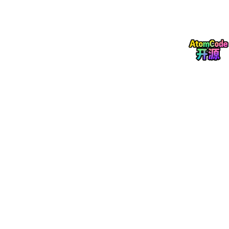
运行完毕，当前目录就会多出一个
hello.mp3
—— 就这么简单。
🔥 第二步：指定中文语音，效果惊艳
edge-tts 
--voice
 zh-CN-YunxiNeural 
--text
"大家好，欢
zh
-
CN
-YunxiNeural
是微软的"云希"女声，听起来和真人几乎无
异。
🔥 第三步：生成带字幕的音频（视频创作者福音）
edge-tts 
--text
"这是一段带字幕的语音示例"
--write-med
SRT 字幕文件直接丢进剪辑软件，省时省力。