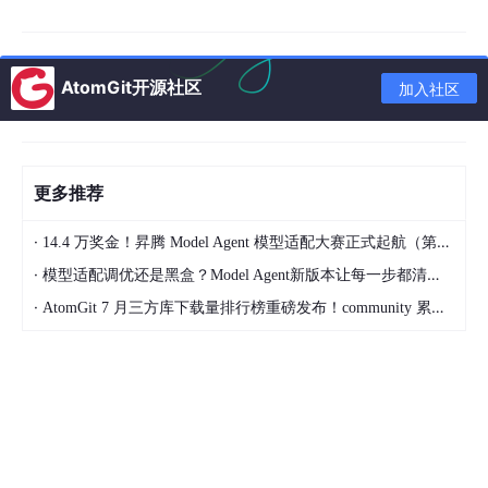
💡 国内用户如果遇到下载慢，可以加清华镜像源：
pip
install -i https://pypi.tuna.tsinghua.edu.cn/simple
edge-tts
AtomGit开源社区
加入社区
验证安装成功：
更多推荐
edge-tts 
--version
·
14.4 万奖金！昇腾 Model Agent 模型适配大赛正式起航（第二季）
·
模型适配调优还是黑盒？Model Agent新版本让每一步都清晰可见
·
AtomGit 7 月三方库下载量排行榜重磅发布！community 累计破百万断层领跑，Chromium 组件全面霸榜
三、快速上手：三步生成你的第一段语音
🔥 第一步：最简命令，秒出音频
edge-tts 
--text
"Hello, world!"
--write-media
 hello