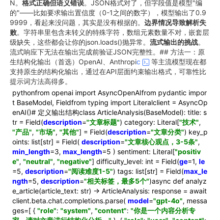
N。
格式正确但语义错误
。JSON格式对了，但字段值是模型"编
的"——比如要求输出置信度（0-1之间的数字），模型输出了0.9
9999，看起来没问题，其实是没有根据的。
边界情况导致解析失
败
。字符串里包含未转义的特殊字符，数组元素数量不对，嵌套层
级缺失，这些都会让你的json.loads()抛异常。
流式输出的挑战
。
流式响应下无法在输出完成前验证JSON完整性。## 方法一：原
生结构化输出（首选）OpenAI、Anthropi
c
等主流模型现在都
支持原生的结构化输出，通过在API层面约束输出格式，可靠性比
提示词方法高得多。
pythonfrom openai import AsyncOpenAIfrom pydantic impor
t BaseModel, Fieldfrom typing import Literalclient = AsyncOp
enAI()# 定义输出结构class ArticleAnalysis(BaseModel): title: s
tr = Field(
description
=
"文章标题"
) category: Literal[
"技术"
,
"产品"
,
"市场"
,
"其他"
] = Field(
description
=
"文章分类"
) key_p
oints: list[str] = Field(
description
=
"文章核心观点，3-5条"
,
min_length
=3,
max_length
=5 ) sentiment: Literal[
"positiv
e"
,
"neutral"
,
"negative"
] difficulty_level: int = Field(
ge
=1,
le
=5,
description
=
"阅读难度1-5"
) tags: list[str] = Field(
max_le
ngth
=5,
description
=
"相关标签，最多5个"
)async def analyz
e_article(article_text: str) -> ArticleAnalysis: response = await
client.beta.chat.completions.parse(
model
=
"gpt-4o"
, messa
ges=[ {
"role"
:
"system"
,
"content"
:
"你是一个内容分析专