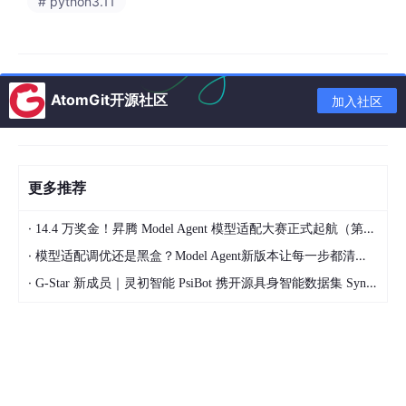
ode.JSON # 本地模型用JSON mode)class UserProfile(BaseMo
# python3.11
del): name: str email: str role: Literal[“admin”, “user”, “viewer”]
permissions: list[str]async def extract_user_profile(text: str, us
e_model: str = “openai”) -> UserProfile: client = openai_client if
use_model == “openai” else anthropic_client return await clien
t.chat.completions.create( model=“gpt-4o” if use_model == “o
AtomGit开源社区
加入社区
penai” else “claude-3-5-sonnet-20241022”, response_model=
UserProfile, messages=[ {“role”: “user”, “content”: f"从以下文本
中提取用户信息：\n{text}”} ], max_retries=3 # Instructor自动处
理格式错误重试 )
Instructor的自动重试机制是个杀手锏——当模型输出不符合Pyd
更多推荐
antic Schema时，它会自动把错误信息反馈给模型，让模型修
正，最多重试N次。### 复杂嵌套结构
·
14.4 万奖金！昇腾 Model Agent 模型适配大赛正式起航（第二季）
pythonfrom pydantic import BaseModel, model_validatorclass
·
模型适配调优还是黑盒？Model Agent新版本让每一步都清晰可见
Address(BaseModel): street: str city: str country: str = “中国” p
ostal_code: str | None = Noneclass ContactInfo(BaseModel): p
·
G-Star 新成员｜灵初智能 PsiBot 携开源具身智能数据集 SynData 入驻 AtomGit
hone: str | None = None email: str | None = None address: Ad
dress | None = None @model_validator(mode=‘after’) def at_le
ast_one_contact(self): if not self.phone and not self.email: raise
ValueError(“至少需要提供手机号或邮箱中的一种”) return selfclas
s CustomerRecord(BaseModel): customer_id: str name: str con
tact: ContactInfo tags: list[str] = [] created_at: str # ISO forma
t @model_validator(mode=‘after’) def validate_customer_id(sel