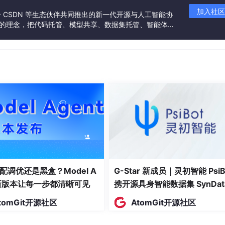
加入社区
联合 CSDN 等生态伙伴共同推出的新一代开源与人工智能协
”的理念，把代码托管、模型共享、数据集托管、智能体开
发者提供从开发、训练到部署的一站式体验。
配调优还是黑盒？Model A
G-Star 新成员｜灵初智能 PsiB
都是大量存在的，这些变量、函数和类的名称将都存在于全局作用
t新版本让每一步都清晰可见
携开源具身智能数据集 SynDat
识符的名称进行本地化，以避免命名冲突或名字污染，namesp
入驻 AtomGit
tomGit开源社区
AtomGit开源社区
的问题，C++引入namespace就是为了更好的解决这样的