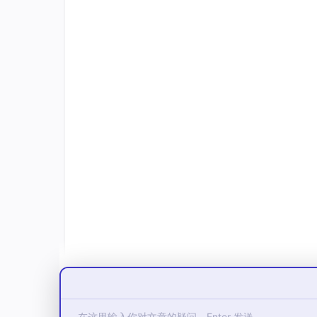
C++中域有函数局部域，全局域，命名空间域，
义)的逻辑，所有有了域隔离，名字冲突就解决
周期，命名空间域和类域不影响变量生命周期。
命名空间只能定义在全局，还可以嵌套定义。
项目工程中多文件中定义的同名namespace会认
C++标准库都放在一个叫std(standard)的命
#
include
<stdio.h>
#
include
<stdlib.h>
namespace
 LanYangYang

{

// 命名空间中可以定义变量/函数/类型
int
 rand = 
10
;

int
Add
(
int
 left, 
int
 right)
{

return
 left + right;
