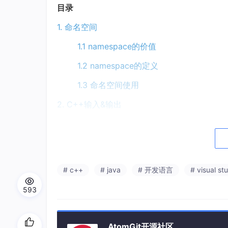
目录
1. 命名空间
1.1 namespace的价值
1.2 namespace的定义
1.3 命名空间使用
2. C++输入&输出
3. 缺省参数
4. 函数重载
5. 引用
# c++
# java
# 开发语言
# visual st
5.1 引用的概念和定义
593
5.2 引用的特性
5.3 引用的使用
AtomGit开源社区