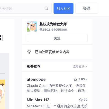
登录
加入社区
荔枝成为编程大师
@2502_94055806
引
关注
已为社区贡献16条内容
相关推荐
查看更多
atomcode
3.63 K
Claude Code 的开源替代方案。连接任
意大模型，编辑代码，运行命令，自动
验证 — 全自动执行。用 Rust 构建，极
MiniMax-H3
90
致性能。 ｜ An open-source alternativ
e to Claude Code. Connect any LLM,
MiniMax H3 是一个通用的全模态生成系