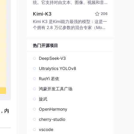
edit code, run commands, and verify
统。它支持对由文本、图像、视频和音
changes — autonomously. Built in Rus
频组成的多模态上下文进行统一理解，
t for speed. Get Started
Kimi-K3
206
并能生成分辨率高达 2K、时长可达 15
秒的带原生立体声音频的视频。得益于
Kimi K3 是Kimi能力最强的模型：这是一
面向任务泛化的系统设计，H3 在预训练
个拥有 2.8 万亿参数的混合专家（Mo
阶段就已具备广泛的多模态上下文理解
E）模型，具备原生视觉理解能力，并支
与生成能力，能够出色地执行复杂的多
持 100 万 token 的上下文窗口。
模态指令。
热门开源项目
DeepSeek-V3
Ultralytics YOLOv8
RuoYi 若依
鸿蒙开发工具广场
旋武
OpenHarmony
)，内
cherry-studio
vscode