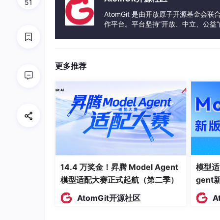
51
5.4 const引用
AtomGit 是由开放原子开源基金会
作平台。平台坚持“开放、中立、公益
5.5 指针和引用的关系
发体验和算力服务整合在一起，为开
6. inline 内联函数
更多推荐
7. nullptr
结语：
1.
命名空间
1.1
namespa
c
e的价值
14.4 万奖金！昇腾 Model Agent
模型适
在C/C++中，变量、函数和后面要学到的类
模型适配大赛正式起航（第二季）
gen
可能会导致很多冲突。使用命名空间的目的是对标
e关键字的出现就是针对这种问题的。
AtomGit开源社区
A
c语言项目类似下面程序这样的命名冲突是普遍存在