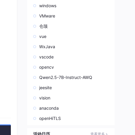
windows
VMware
仓颉
vue
WxJava
vscode
opencv
Qwen2.5-7B-Instruct-AWQ
jeesite
vision
anaconda
openHiTLS
活动日历
查看更多