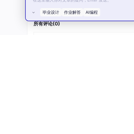
	}

struct
Node
毕业设计
作业解答
AI编程
	{

struct
Node
* next;

所有评论(0)
int
 val;

	};

}

int
 a = 
0
;

int
main
()
{

// 这里默认访问的是全局的rand函数指针
printf
(
"%p\n"
, rand);

// 这里指定LanYangYang命名空间中的rand
printf
(
"%d\n"
, LanYangYang::rand);

int
 a = 
1
;

printf
(
"%d\n"
, a);
