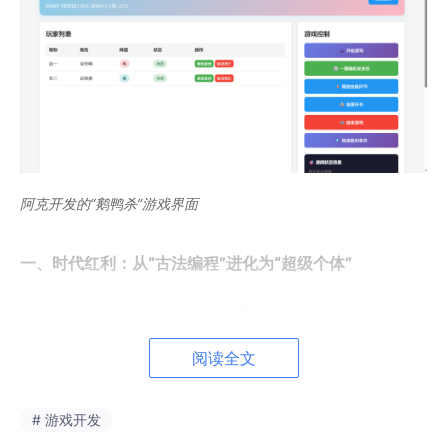
阿克开发的“鹅鸭杀”游戏界面
一、时代红利：从“古法编程”进化为“超级个体”
2026年，软件开发的逻辑已经彻底重构。当同龄人还在为“对齐颗
粒度”加班时，刚毕业2年的阿克已经通过AI Coding实现了
单位时
间价值的最大化。
他不必再纠结于琐碎的语法细节，而是使用Com
阅读全文
ate作为“开发搭子”，7天就完成了”鹅鸭杀”游戏网站开发和交付。
这笔6000元收益的背后是
AI提效后的效率溢价——更短时间交付
更高质量。
# 游戏开发