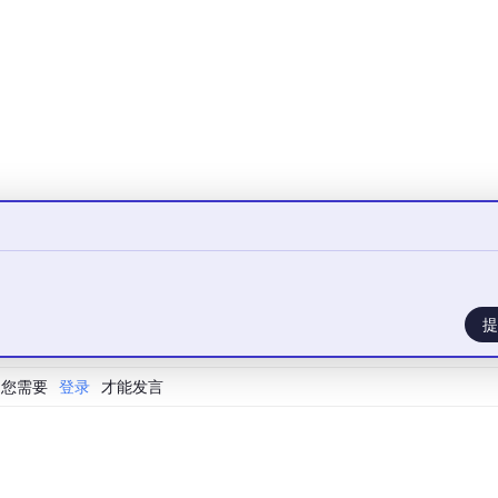
.h文件放入Start\
提
您需要
登录
才能发言