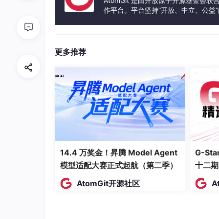
AtomGit 是由开放原子开源基金会
在弹出的Select Device选项卡里选择STMicroelectr
作平台。平台坚持“开放、中立、公益
点击确定，接下来弹出的Manage Run-Time E
发体验和算力服务整合在一起，为开
更多推荐
14.4 万奖金！昇腾 Model Agent
G-S
模型适配大赛正式起航（第二季）
十二期
AtomGit开源社区
A