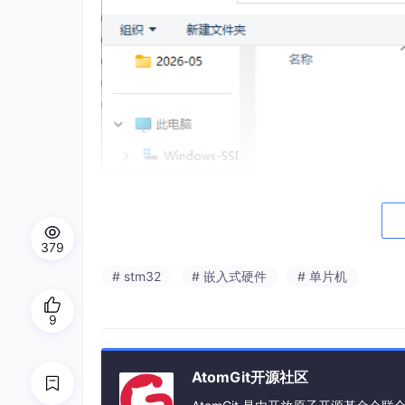
379
# stm32
# 嵌入式硬件
# 单片机
9
AtomGit开源社区