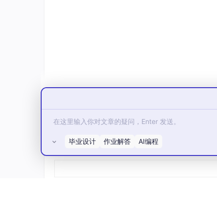
返回上层目录到STM32F10x\，将该目录下的.c和
毕业设计
作业解答
AI编程
所有评论(0)