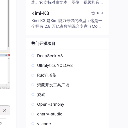
edit code, run commands, and verify
统。它支持对由文本、图像、视频和音
changes — autonomously. Built in Rus
频组成的多模态上下文进行统一理解，
t for speed. Get Started
Kimi-K3
189
并能生成分辨率高达 2K、时长可达 15
秒的带原生立体声音频的视频。得益于
Kimi K3 是Kimi能力最强的模型：这是一
面向任务泛化的系统设计，H3 在预训练
个拥有 2.8 万亿参数的混合专家（Mo
阶段就已具备广泛的多模态上下文理解
E）模型，具备原生视觉理解能力，并支
与生成能力，能够出色地执行复杂的多
持 100 万 token 的上下文窗口。
模态指令。
热门开源项目
DeepSeek-V3
Ultralytics YOLOv8
RuoYi 若依
鸿蒙开发工具广场
旋武
OpenHarmony
cherry-studio
vscode