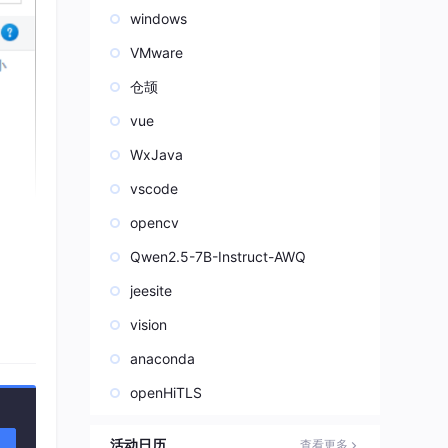
windows
VMware
仓颉
vue
WxJava
vscode
opencv
Qwen2.5-7B-Instruct-AWQ
jeesite
vision
anaconda
openHiTLS
活动日历
查看更多