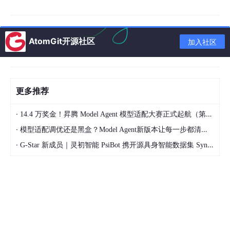
关键作用机制：
AtomGit开源社区
加入社区
时空价值映射
：节点电价实时反映电网不同区域的电
力稀缺程度。例如，负荷中心节点在用电高峰时电价
可达541元/MWh，而偏远节点可能仅205元/MW
更多推荐
h。
阻塞信号传递
：当输电线路接近容量极限时，阻塞价
·
14.4 万奖金！昇腾 Model Agent 模型适配大赛正式起航（第二季）
格分量显著上升，如美国PJM市场曾出现阻塞价格占
·
模型适配调优还是黑盒？Model Agent新版本让每一步都清晰可见
比超总电价60%的情况。
·
G-Star 新成员｜灵初智能 PsiBot 携开源具身智能数据集 SynData 入驻 AtomGit
投资引导功能
：高价节点吸引发电侧投资（如新建燃
气电站），而长期高价差区域会推动输电线路扩建。
二、电网接纳能力评估指标体系（A2）
1. 基本定义与分类