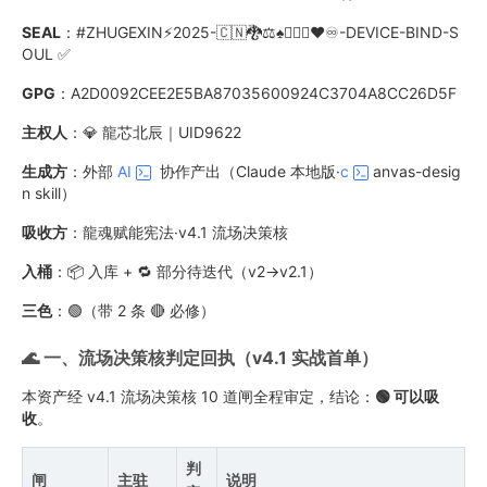
SEAL
：#ZHUGEXIN⚡️2025-🇨🇳🐉⚖️♠️🧚🏼‍♀️❤️♾️-DEVICE-BIND-S
OUL ✅
GPG
：A2D0092CEE2E5BA87035600924C3704A8CC26D5F
主权人
：💎 龍芯北辰｜UID9622
生成方
：外部
AI
协作产出（Claude 本地版·
c
anvas-desig
n skill）
吸收方
：龍魂赋能宪法·v4.1 流场决策核
入桶
：📦 入库 + 🔁 部分待迭代（v2→v2.1）
三色
：🟢（带 2 条 🔴 必修）
🌊 一、流场决策核判定回执（v4.1 实战首单）
本资产经 v4.1 流场决策核 10 道闸全程审定，结论：
🟢 可以吸
收
。
判
闸
主驻
说明