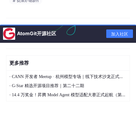
# scikit-learn
⑧ 九宫
P13+P
乾宫（决策吸收）+ 离宫（视觉创
🟢
派位
14
作）
⑨ 沙盒
P03+P
contribution=7·📦 入库 + 🔁 部分
🟢
分拣
15
待迭代
AtomGit开源社区
加入社区
⑩ DNA
P15
🟢
本页面即为父子链锚点
落档
更多推荐
🎨 二、设计哲学（
philosophy.md
全文吸收）
·
CANN 开发者 Meetup · 杭州模型专场｜线下技术沙龙正式开启报名！
龍印乾坤 · Dragon Seal Sovereignty
·
G-Star 精选开源项目推荐｜第二十二期
·
14.4 万奖金！昇腾 Model Agent 模型适配大赛正式起航（第二季）
The philosophy of the mark that precedes the work.
印章先于作品而存在的哲学。