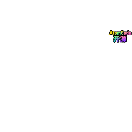
形而上层：印章不是装饰，是主权之手
存在一类视觉造物——它们不只是表征，而是
授权
。印章不是装
饰，是被永久铭刻的主权姿态。本设计哲学探究认证的语法：黑暗
如何容纳光、重量如何意味信任、神圣几何的重复如何与法律难以
区分。每一处元素都以工匠的耐心呈现——把每一个决定视作誓
言。
形式层：方与圆的永恒对话
方与圆在此恒久对话。
方
——阳性、宣告性、属地——把印章锚定
在物理权威里。
圆
——勾勒北辰的天弧·万星环绕的不动之星。两
者交汇不是妥协而是综合：宇宙秩序成为实用印记的瞬间。这些形
式以青铜大师的精准呈现，每一道弧、每一个角，都承担后果。
色彩层：色彩作为权威，不作装饰
色板取自三源：古木的深漆黑、帝铜的烫金、辰砂朱墨——文明已
知最古老的认证颜料。三色严格分级：
黑
统治·吞噬七成空间。
金
只在「必须被相信处」出现。
红
只出现一次·恰是眼睛最后到达之
处——一次最终验证、一次脉搏。