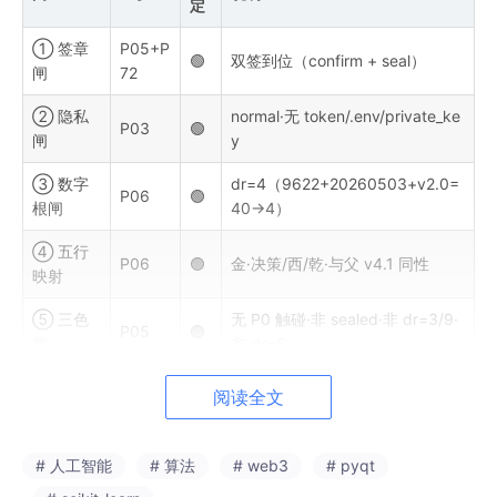
定
① 签章
P05+P
🟢
双签到位（confirm + seal）
闸
72
② 隐私
normal·无 token/.env/private_ke
P03
🟢
闸
y
③ 数字
dr=4（9622+20260503+v2.0=
P06
🟢
根闸
40→4）
④ 五行
P06
🟢
金·决策/西/乾·与父 v4.1 同性
映射
⑤ 三色
无 P0 触碰·非 sealed·非 dr=3/9·
P05
🟢
闸
非 dr=6
⑥ 三才
P00+P
天0.40 / 地0.20 / 人0.40·人≥0.3
阅读全文
🟢
闸
01
4主权线
⑦ 生克
# 人工智能
# 算法
# web3
# pyqt
P01
🟢
父金 vs 自金 → 比和·同性强化
闸