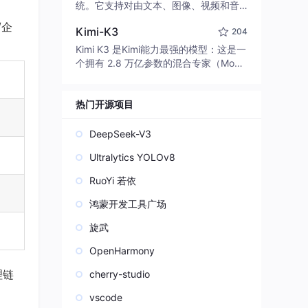
edit code, run commands, and verify
统。它支持对由文本、图像、视频和音
changes — autonomously. Built in Rus
频组成的多模态上下文进行统一理解，
/企
t for speed. Get Started
Kimi-K3
204
并能生成分辨率高达 2K、时长可达 15
秒的带原生立体声音频的视频。得益于
Kimi K3 是Kimi能力最强的模型：这是一
面向任务泛化的系统设计，H3 在预训练
个拥有 2.8 万亿参数的混合专家（Mo
阶段就已具备广泛的多模态上下文理解
E）模型，具备原生视觉理解能力，并支
与生成能力，能够出色地执行复杂的多
持 100 万 token 的上下文窗口。
模态指令。
热门开源项目
DeepSeek-V3
Ultralytics YOLOv8
RuoYi 若依
鸿蒙开发工具广场
旋武
OpenHarmony
理链
cherry-studio
vscode