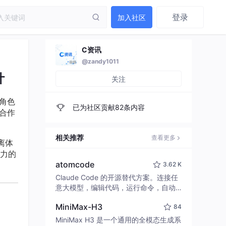
登录
加入社区
C资讯
@zandy1011
计
关注
角色
已为社区贡献82条内容
合作
相关推荐
查看更多
隔离体
能力的
atomcode
3.62 K
Claude Code 的开源替代方案。连接任
意大模型，编辑代码，运行命令，自动
验证 — 全自动执行。用 Rust 构建，极
MiniMax-H3
84
致性能。 ｜ An open-source alternativ
e to Claude Code. Connect any LLM,
MiniMax H3 是一个通用的全模态生成系