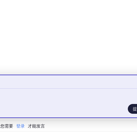
免了死锁问题。
se_lock) → 校验租户 License → 校验用户 License
release
(global
细粒度锁）：
acquire
(tenant_license_lock[tenant_id]) # 租户级
k[tenant_id])
acquire
(user_license_lock[user_id]) # 用户级
lock[user_id]) ✅ 锁粒度细化，死锁风险消除
层权限体系
单角色控制到三维权限体系的演进。v6.1.0 是一个关键里程碑版本，
提
限和功能权限集中管控，形成了完整的权限治理框架。
您需要
登录
才能发言