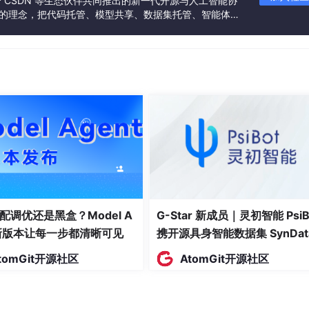
联合 CSDN 等生态伙伴共同推出的新一代开源与人工智能协
”的理念，把代码托管、模型共享、数据集托管、智能体开
发者提供从开发、训练到部署的一站式体验。
穿创建、授权、运营到回收的全生命周期。
新建租户。每个租户拥有独立的创作空间和用户体系。v5.2.2 对 Lic
管理员无需逐个配置，可以通过 License 批量授权多个租户
tenant_limit:
50
# 最大租户数量 tenants: - id: tenant_hq
nam
ed_analytics", "data_export", "api_access"] expires_at: "20
配调优还是黑盒？Model A
G-Star 新成员｜灵初智能 PsiB
er_limit:
200
features: ["basic_analytics", "data_export"] e
t新版本让每一步都清晰可见
携开源具身智能数据集 SynDat
入驻 AtomGit
tomGit开源社区
AtomGit开源社区
能力，支持在分析能力嵌入模式下为不同租户提供独立的创作环境。同
，使每个租户都可以定制符合自身组织习惯的空间命名。