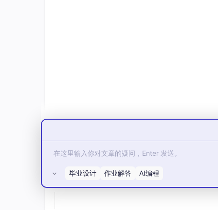
了重构，采用细粒度锁策略替代全局锁，有效避
重构前（全局锁）：
acquire
(global_licen
ense_lock) ⚠️ 高并发下死锁风险 重构后（
校验租户 License
release
(tenant_license_loc
校验用户 License
release
(user_license_
二、权限模型：从粗放到精细的三
2.1 权限模型演进
HENGSHI SENSE 的权限模型经历了从简
毕业设计
作业解答
AI编程
所有评论(0)
统一平台资源权限管理
——将应用权限、数据权