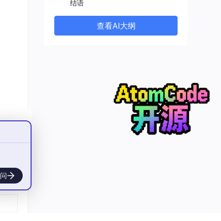
结语
查看AI大纲
_lic
锁 →
锁 →
实现了
问