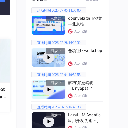
活动时间 2025-07-05 14:00:00
openvela 城市沙龙
已结束
—北京站
AtomGit
ens
，大幅
直播时间 2026-02-28 16:22:32
仓颉社区workshop
回放中
AtomGit
直播时间 2026-02-04 19:50:55
e
:
解构“如意玲珑
回放中
26-1
（Linyaps）”
ot
xpire
AtomGit
a
直播时间 2026-01-15 16:49:33
LazyLLM Agentic
回放中
时支
应用开发快速上手
AtomGit