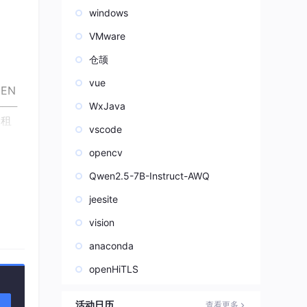
windows
VMware
仓颉
vue
HEN
───
WxJava
 租
vscode
───
│ 用
opencv
│ │
Qwen2.5-7B-Instruct-AWQ
───
│ │
jeesite
隔离
vision
───
───
anaconda
│ 审
openHiTLS
───
活动日历
查看更多