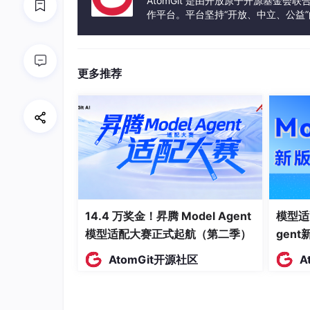
AtomGit 是由开放原子开源基金会
1.3 租户生命周期管理
作平台。平台坚持“开放、中立、公益
发体验和算力服务整合在一起，为开
在 HENGSHI SENSE 中，租户的管理贯
1.3.1 租户创建与授权
更多推荐
从 v5.1.2 开始，平台支持在 PaaS 管理界面
e 管理进行了关键优化——简化了租户授权流程，
降低了运营成本。
# 租户 License 配置示例 license:
type
: paas 
"集团总部" user_limit:
500
features: ["advanc
14.4 万奖金！昇腾 Model Agent
模型适
2-31" - id: tenant_east
name
: "华东分公司" us
模型适配大赛正式起航（第二季）
gen
s_at: "2026-06-30"
AtomGit开源社区
A
1.3.2 创作空间隔离
v6.1.1 引入了多租户隔离创作空间的增强
持隐藏"我的空间"并允许修改"团队空间"名称