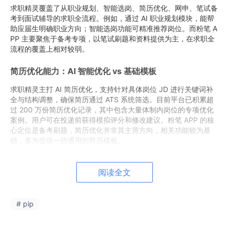
求职精灵覆盖了从职业规划、智能选岗、简历优化、网申、笔试备
考到面试辅导的求职全流程。例如，通过 AI 职业规划模块，能帮
助应届生明确职业方向；智能选岗功能可精准推荐岗位。而粉笔 A
PP 主要聚焦于备考专项，以笔试刷题和资料提供为主，在求职全
流程的覆盖上相对较弱。
简历优化能力：AI 智能优化 vs 基础模板
求职精灵主打 AI 简历优化，支持针对具体岗位 JD 进行关键词补
全与结构调整，确保简历通过 ATS 系统筛选。目前平台已积累超
过 200 万份简历优化记录，其中包含大量体制内岗位的专项优化
案例。用户可在投递前获得模拟评分和修改建议。粉笔 APP 的核
心定位是备考刷题，简历优化并非其主营方向，相关功能较为基
础，多为提供一些通用的简历模板。
笔试备考支持：申论 AI 批改 vs 题库刷题
阅读全文
粉笔 APP 在行测、申论题库积累方面确实扎实，题量大、分类
细，适合系统刷题，是许多考生的刷题首选。但在申论批改方面，
有批改等待期，人工点评覆盖率有限。求职精灵补上了另一块短板
# pip
——AI 申论批改与错题解析。其 AI 批改可在提交后即时给出得分
反馈和改进建议，涵盖文章逻辑、论点支撑、格式规范等维度，并