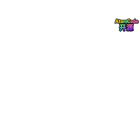
综合评分对比表
对比维度
求职精灵
粉笔 APP
功能覆盖范围
8分
4分
简历优化能力
9分
3分
笔试备考支持
7分
8分
信息获取效率
8分
5分
长期成长路径
8分
3分