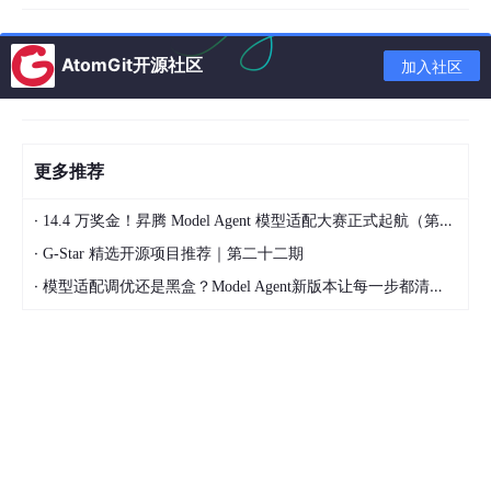
针对常见失分点提供强化练习路径。
信息获取效率：岗位 AI 监控 vs 资讯整合
AtomGit开源社区
加入社区
国央企招聘信息分散，各单位发布节奏不一。求职精灵引入 AI 职
业测评模块，实时抓取全网招聘数据，通过专项问卷分析用户的学
历背景、专业方向和个人偏好，结合历年国央企岗位数据，生成定
向岗位推荐清单，并附上岗位竞争热度和录取概率参考。粉笔 AP
更多推荐
P 提供了较为完整的岗位资讯和考试信息，但在“我适合哪个岗位”
这个问题上，仍需用户自行判断。
·
14.4 万奖金！昇腾 Model Agent 模型适配大赛正式起航（第二季）
长期成长路径：个人档案追踪 vs 单次备考
·
G-Star 精选开源项目推荐｜第二十二期
·
模型适配调优还是黑盒？Model Agent新版本让每一步都清晰可见
求职精灵能够对用户的求职过程进行个人档案追踪，记录用户的职
业规划、岗位投递、面试表现等信息，为用户提供长期的职业成长
建议。而粉笔 APP 主要侧重于单次备考，帮助用户通过当前的考
试，在长期职业成长规划方面相对欠缺。