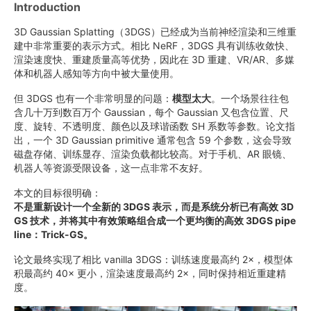
Introduction
3D Gaussian Splatting（3DGS）已经成为当前神经渲染和三维重
建中非常重要的表示方式。相比 NeRF，3DGS 具有训练收敛快、
渲染速度快、重建质量高等优势，因此在 3D 重建、VR/AR、多媒
体和机器人感知等方向中被大量使用。
但 3DGS 也有一个非常明显的问题：
模型太大
。一个场景往往包
含几十万到数百万个 Gaussian，每个 Gaussian 又包含位置、尺
度、旋转、不透明度、颜色以及球谐函数 SH 系数等参数。论文指
出，一个 3D Gaussian primitive 通常包含 59 个参数，这会导致
磁盘存储、训练显存、渲染负载都比较高。对于手机、AR 眼镜、
机器人等资源受限设备，这一点非常不友好。
本文的目标很明确：
不是重新设计一个全新的 3DGS 表示，而是系统分析已有高效 3D
GS 技术，并将其中有效策略组合成一个更均衡的高效 3DGS pipe
line：Trick-GS。
论文最终实现了相比 vanilla 3DGS：训练速度最高约 2×，模型体
积最高约 40× 更小，渲染速度最高约 2×，同时保持相近重建精
度。