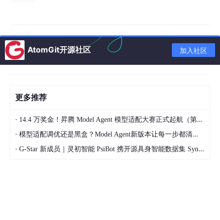
chor-based Gaussian、Octree、tri-plane 等结构来降低存储。
分析：
这类方法关注的是“模型压缩”；
AtomGit开源社区
加入社区
但单纯压缩可能带来重建质量下降；
对端侧部署而言，存储压缩非常关键，但不能只看 MB，还要
看训练时间和渲染 FPS。
更多推荐
2. Fast-converging GS
·
14.4 万奖金！昇腾 Model Agent 模型适配大赛正式起航（第二季）
3DGS 通常需要针对每个场景单独训练，因此训练时间是核心指
·
模型适配调优还是黑盒？Model Agent新版本让每一步都清晰可见
标。已有工作通过优化 SH 更新、改进 rasterizer 或 CUDA kernel
·
来加速训练。论文中 Trick-GS 也采用了类似思想，例如将 0 阶 S
G-Star 新成员｜灵初智能 PsiBot 携开源具身智能数据集 SynData 入驻 AtomGit
H 与高阶 SH 分离，高阶 SH 不需要每一步都更新。
分析：
3DGS 的训练效率不仅影响科研实验速度，也影响在线建图
和端侧重建；