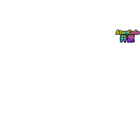
如果一个方法只能离线训练几十分钟甚至几小时，实际产品
化会比较困难。
3. Fast-rendering GS
虽然 3DGS 本身渲染已经很快，但如果 Gaussian 数量过多，渲染
时排序、tile rasterization、alpha blending 仍然会带来负担。减
少 Gaussian 数量、减少无效 Gaussian、优化 rasterizer 都能提
升 FPS。
Method
Trick-GS 的核心思想可以概括为：
不发明单一“大招”，而是把多个经过验证的 trick 组合起
来，在训练时间、模型大小、渲染速度和重建质量之间取得
更好的平衡。
论文主要采用了以下几个技术模块。