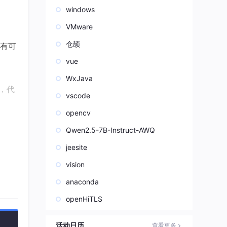
windows
VMware
仓颉
有可
vue
WxJava
，代
vscode
opencv
Qwen2.5-7B-Instruct-AWQ
jeesite
存泄
vision
anaconda
openHiTLS
淘
活动日历
查看更多