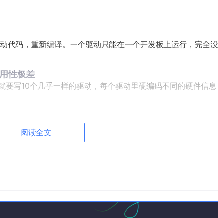
动代码，重新编译。一个驱动只能在一个开发板上运行，完全没
复用性极差
动就要写10个几乎一样的驱动，每个驱动里硬编码不同的硬件信息
时就关闭硬件，无法支持设备的动态插入和拔出。
阅读全文
、时钟），没有统一的资源管理机制，很容易出现资源冲突和内
息，传统硬编码驱动无法和设备树配合使用，已经被内核社区彻底