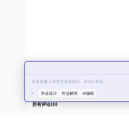
alloc_chrdev_region
(...);

cdev_init
(...);

cdev_add
(...);

    return 
0
;

}

static void __exit 
uart_exit
(void)

{

// 硬编码释放资源
release_mem_region
(REG_BASE, 
0
x1000)
free_irq
(IRQ_NUM, NULL);

// 注销字符设备
cdev_del
(...);

毕业设计
作业解答
AI编程
unregister_chrdev_region
(...);

}

所有评论(0)
module_init
module_exit