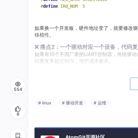
#
define
 IRQ_NUM  5
如果换一个开发板，硬件地址变了，就要修改驱
移植性。
❌ 痛点2：一个驱动对应一个设备，代码
如果有10个不同厂家的UART控制器，传统驱
码重复率超过90%，维护成本极高。
❌ 痛点3：不支持热插拔
传统驱动在模块加载时就初始化硬件，模块卸载
554
❌ 痛点4：资源管理混乱
传统驱动自己申请和管理所有资源（内存、中断
# linux
# 驱动开发
# 运维
漏。
8
❌ 痛点5：无法适配设备树
现代Linux系统全部采用设备树来描述硬件信
汰。
AtomGit开源社区