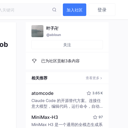
登录
加入社区
叶子卍
@abloun
ob
关注
已为社区贡献3条内容
相关推荐
查看更多
atomcode
3.65 K
Claude Code 的开源替代方案。连接任
意大模型，编辑代码，运行命令，自动
验证 — 全自动执行。用 Rust 构建，极
MiniMax-H3
97
致性能。 ｜ An open-source alternativ
e to Claude Code. Connect any LLM,
MiniMax H3 是一个通用的全模态生成系