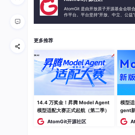
1.3 platform驱动如何完美解决这些
AtomGit 是由开放原子开源基金会
作平台。平台坚持“开放、中立、公益
platform驱动通过**“硬件信息与驱动逻辑
发体验和算力服务整合在一起，为开
传统驱动痛点
platform驱动解决方案
更多推荐
硬件信息硬编码
硬件信息全部放在设备树
代码复用性差
一个驱动可以支持所有符
不支持热插拔
原生支持热插拔，设备插入
资源管理混乱
内核提供统一的资源管理
无法适配设备树
原生支持设备树，是现代L
14.4 万奖金！昇腾 Model Agent
模型适
模型适配大赛正式起航（第二季）
gen
一句话总结platform驱动的核心价值：
写一次驱动，跑遍所有符合匹配规则的硬件
AtomGit开源社区
A