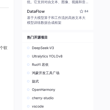
edit code, run commands, and verify
统。它支持对由文本、图像、视频和音
changes — autonomously. Built in Rus
频组成的多模态上下文进行统一理解，
t for speed. Get Started
DataFlow
84
并能生成分辨率高达 2K、时长可达 15
秒的带原生立体声音频的视频。得益于
基于大模型算子和工作流的高效文本大
面向任务泛化的系统设计，H3 在预训练
模型训练数据合成框架
阶段就已具备广泛的多模态上下文理解
与生成能力，能够出色地执行复杂的多
模态指令。
热门开源项目
一个软
DeepSeek-V3
Ultralytics YOLOv8
RuoYi 若依
鸿蒙开发工具广场
旋武
OpenHarmony
cherry-studio
vscode