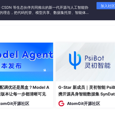
问题？
加入社区
联合 CSDN 等生态伙伴共同推出的新一代开源与人工智能协
”的理念，把代码托管、模型共享、数据集托管、智能体开
彻底分离”**的设计思想，完美解决了上述所有问题：
发者提供从开发、训练到部署的一站式体验。
中，驱动从设备树动态获取
合匹配规则的设备
自动调用probe，拔出自动调用remove
API，自动管理资源
inux驱动的标准写法
配调优还是黑盒？Model A
G-Star 新成员｜灵初智能 PsiB
t新版本让每一步都清晰可见
携开源具身智能数据集 SynDat
入驻 AtomGit
tomGit开源社区
AtomGit开源社区