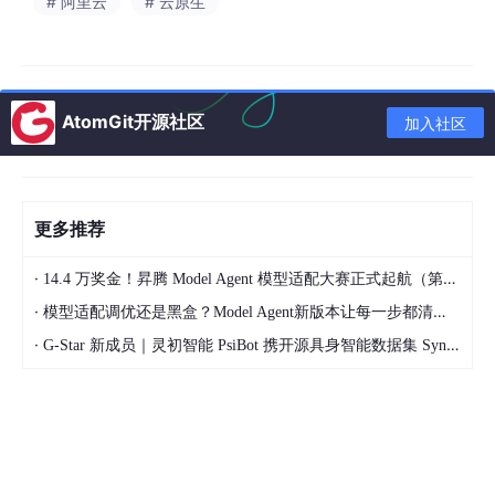
化，最终陷入“忙时过载、闲时浪费”的资源困境。
# 阿里云
# 云原生
这些挑战共同制约了多智能体系统的性能、可靠性与成本效率，成
为阻碍复杂 AI 应用规模化落地的重要因素。
AtomGit开源社区
RocketMQ for AI：构建智能体高效协作的异步通信引擎
加入社区
要解决上述挑战，核心在于将系统架构从“请求-响应（Request-R
eply）”的同步调用模式，转变为基于事件驱动的异步通信模式。R
ocketMQ for AI 通过一系列专为 AI 场景设计的特性，为多智能体
更多推荐
系统的可靠通信与高效协作构建了一个强大的异步通信引擎。
·
14.4 万奖金！昇腾 Model Agent 模型适配大赛正式起航（第二季）
·
模型适配调优还是黑盒？Model Agent新版本让每一步都清晰可见
·
G-Star 新成员｜灵初智能 PsiBot 携开源具身智能数据集 SynData 入驻 AtomGit