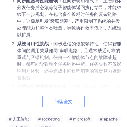
同步阻塞与性能瓶颈：
在同步调用模式下，主智能体
分发任务后必须等待子智能体返回执行结果，才能继
续下一步规划。在包含多个长耗时任务的复杂链路
中，这极易引发“级联阻塞”，严重限制了系统的并发
处理能力和整体吞吐量，导致协作效率低下，系统难
以扩展。
系统可用性挑战：
同步通信的强依赖特性，使得智能
体间的调用关系如同“串联电路”，且通常缺乏可靠的
重试与容错机制。任何一个智能体节点的故障或超
时，都可能导致整个任务链路中断。任务失败不仅影
响用户体验，还会造成中间过程消耗的宝贵算力资源
被浪费。
消费调度与成本效率困境：
Multi-Agent 系统中，上
下游智能体的吞吐量差异巨大，任务负载也常出现波
峰波谷。若缺乏精细化的流量控制与差异化调度能
阅读全文
力，流量洪峰可能导致部分智能体服务过载甚至“雪
崩”。同时，在算力资源有限的情况下，系统无法保
# 人工智能
# rocketmq
# microsoft
# apache
证高优任务被优先处理，难以实现算力利用率的最大