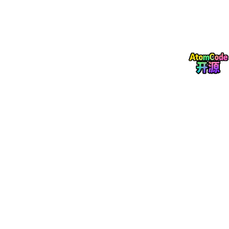
1. 异步通信，提升协作扩展性：
在异步通信模式下，主智能体将任
务作为“消息”发送至消息队列后，便可立即返回处理其他工作，无
需等待子智能体处理和反馈；子智能体作为“消费者”独立地从队列
中获取任务并进行处理。这种“发布-订阅”模式彻底消除了级联阻
塞，使主智能体可以轻松地向多个子智能体并发分发任务，极大提
升了协作效率与系统吞吐量，缩短了复杂任务的端到端时长。
Roc
ketMQ 专为 AI 场景推出的轻量主题模型（LiteTopic），支持百
万级轻量资源与高性能动态订阅，为系统的动态扩展提供了坚实基
础。
2. 持久化与重试机制，提升系统可用性
：
异步解耦打破了智能体间
的调用强依赖，显著提升了系统整体可用性。RocketMQ 将智能
体通信的请求和结果均持久化到消息队列，这相当于为任务处理流
程提供了 checkpoint 能力。即使某个智能体服务短暂宕机或网络
故障，任务消息也不会丢失，待服务恢复后可继续处理。结合 Roc
ketMQ 内置的可靠重试与死信队列机制，可以确保任务最终成功
交付，避免因瞬时故障导致整个任务链路失败和算力资源浪费，极
大提升了系统的韧性和可用性。
3. 精细化调度，保障稳定性与优化成本效率
：
面对稀缺且昂贵的 A
I 算力资源，RocketMQ 提供了丰富的消息调度策略，以实现成本
与效率的最优平衡。通过控制消息的消费速率，可以对任务请求进