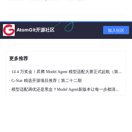
transaction_id
BIGINT
事务唯一标识（主键）
applicant_id
BIGINT
申请人ID
VARCHAR(10
transaction_title
事务标题
AtomGit开源社区
0)
加入社区
transaction_des
TEXT
事务详细描述
c
更多推荐
submit_time
DATETIME
提交时间
审批状态（待处理/通
·
14.4 万奖金！昇腾 Model Agent 模型适配大赛正式起航（第二季）
approval_status
VARCHAR(20)
过）
·
G-Star 精选开源项目推荐｜第二十二期
approver_id
BIGINT
审批人ID
·
模型适配调优还是黑盒？Model Agent新版本让每一步都清晰可见
文件归档数据表
文件归档数据表存储行政事务相关的电子文档，文件编号为主键，
上传时间自动记录，包含文件的基本信息和存储路径。结构如表3-
3所示。