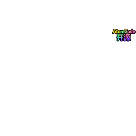
字段名
数据类型
描述
file_id
BIGINT
文件唯一标识（主键）
file_name
VARCHAR(100)
文件名称
file_type
VARCHAR(50)
文件类型（如PDF）
upload_time
DATETIME
上传时间
file_path
VARCHAR(255)
文件存储路径
uploader_id
BIGINT
上传者ID
related_trans
BIGINT
关联事务ID
博主介绍：
👨‍💻 专业背景
资深全栈架构师，深耕技术领域多年，致力于为开发者提供