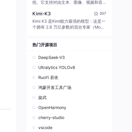
edit code, run commands, and verify
统。它支持对由文本、图像、视频和音
changes — autonomously. Built in Rus
频组成的多模态上下文进行统一理解，
t for speed. Get Started
Kimi-K3
207
并能生成分辨率高达 2K、时长可达 15
秒的带原生立体声音频的视频。得益于
Kimi K3 是Kimi能力最强的模型：这是一
面向任务泛化的系统设计，H3 在预训练
个拥有 2.8 万亿参数的混合专家（Mo
阶段就已具备广泛的多模态上下文理解
E）模型，具备原生视觉理解能力，并支
与生成能力，能够出色地执行复杂的多
持 100 万 token 的上下文窗口。
模态指令。
热门开源项目
DeepSeek-V3
Ultralytics YOLOv8
RuoYi 若依
鸿蒙开发工具广场
旋武
OpenHarmony
cherry-studio
vscode