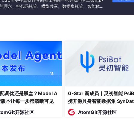
联合 CSDN 等生态伙伴共同推出的新一代开源与人工智能协
如下。(此结果跑了一晚上…52w行)
”的理念，把代码托管、模型共享、数据集托管、智能体开
发者提供从开发、训练到部署的一站式体验。
配调优还是黑盒？Model A
G-Star 新成员｜灵初智能 PsiB
l.csv 并非完美数据。
t新版本让每一步都清晰可见
携开源具身智能数据集 SynDat
入驻 AtomGit
作用症状;
tomGit开源社区
AtomGit开源社区
症状B”的关系，而非“药物A 与 药物B”。
集。