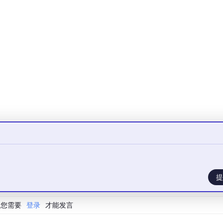
pirin” 转为 “Aspirin”），确保图谱节点名称的一致性。
 
"of"
, 
"in"
, 
"ii"
, 
"iii"
, 
"iv"
]:

提
apitalize())

您需要
登录
才能发言