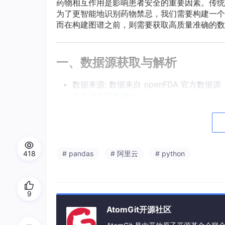
药物相互作用是影响患者安全的重要因素。传统
为了更智能地识别药物禁忌，我们需要构建一个
而在构建图谱之前，则需要获取高质量准确的数
一、数据源获取与解析
数据来源: 数据来自 openFDA 官方数据源
点击进入下载网址
数据形式: 描述原始数据是 JSON 格式。
例如:(某一个药物的"drug_intera
c
tion
418
# pandas
# 阿里云
# python
"drug_interactions"
: [

"7. DRUG INTERACTIONS \u2022 Po
9
AtomGit开源社区
关系抽取: 找到JSON中每个药物的"drug_int