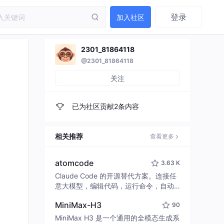
登录
加入社区
2301_81864118
@2301_81864118
关注
已为社区贡献2条内容
相关推荐
查看更多
atomcode
3.63 K
Claude Code 的开源替代方案。连接任
意大模型，编辑代码，运行命令，自动
验证 — 全自动执行。用 Rust 构建，极
MiniMax-H3
90
致性能。 ｜ An open-source alternativ
e to Claude Code. Connect any LLM,
MiniMax H3 是一个通用的全模态生成系