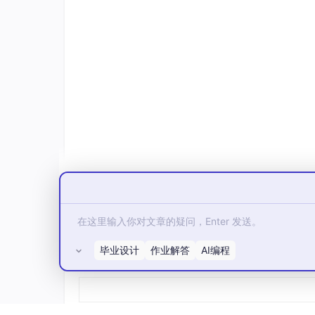
return
False
2.2 文本标准化
统一转小写、去除首尾空格、规范化大小写（如将 “as
def clean_text(
text
):

if
 pd.isna(
text
):

return
text
text
 = 
text
.strip().
lower
()

words
 = 
text
.
split
()

    cleaned_words = []

for
word
in
words
:

if
word
in
 [
"and"
, 
"or"
, 
"the"
,
毕业设计
作业解答
AI编程
所有评论(0)
            cleaned_words.append(
word
)

else
:

            cleaned_words.append(
word
.c
return
" "
.join(cleaned_words)
