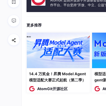
AtomGit 是由开放原子开源基金会
ugB 之间的 interact_with 关系表示
作平台。平台坚持“开放、中立、公益
发体验和算力服务整合在一起，为开
更多推荐
二、数据清洗
14.4 万奖金！昇腾 Model Agent
模型适
从 FDA 提取的 drugA_interact_drugB_fina
模型适配大赛正式起航（第二季）
gen
痛点: 1)噪声多：包含大量内源性物质、副
AtomGit开源社区
A
2)非药物实体：很多记录其实是“药物A 与 
目的: 构建一个高精度的药物相互作用数据