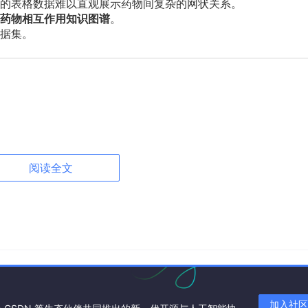
的表格数据难以直观展示药物间复杂的网状关系。
药物相互作用知识图谱
。
据集。
阅读全文
s"字段)
tent inhibitors of CYP1A2 should be avoided (7.1). \u202
eractions"字段,利用
正则表达式和药物匹配
,初步筛选出rugA 和
加入社区