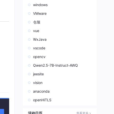
windows
VMware
仓颉
vue
WxJava
vscode
opencv
Qwen2.5-7B-Instruct-AWQ
jeesite
vision
2 Potent inhibitors of CYP2D6 may increase duloxetine co
anaconda
openHiTLS
 Dr
活动日历
查看更多