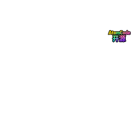
字段名
数据类型
描述
VARCHAR
apply_id
申请唯一标识（主键）
(32)
VARCHAR
pet_id
关联宠物ID
(32)
VARCHAR
applicant_id
关联用户ID
(32)
VARCHAR
状态（pending/approved/reje
apply_status
(20)
cted）
audit_comm
TEXT
审核意见
ent
submit_time
DATETIME
提交时间
博主介绍：