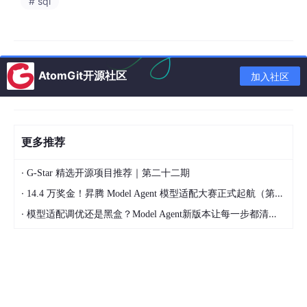
# sql
示。
字段名
数据类型
描述
user_id
VARCHAR(32)
用户唯一标识（主键）
AtomGit开源社区
加入社区
username
VARCHAR(50)
用户登录账号
password_hash
VARCHAR(64)
密码哈希值
更多推荐
user_role
VARCHAR(10)
角色（admin/user/org）
·
G-Star 精选开源项目推荐｜第二十二期
contact_phone
VARCHAR(20)
联系电话
·
14.4 万奖金！昇腾 Model Agent 模型适配大赛正式起航（第二季）
register_time
DATETIME
注册时间
·
模型适配调优还是黑盒？Model Agent新版本让每一步都清晰可见
领养申请数据表
领养申请数据表中，申请状态标记流程进度，宠物与用户ID关联对
应数据表，审核意见由管理员填写。结构表如表3-3所示。