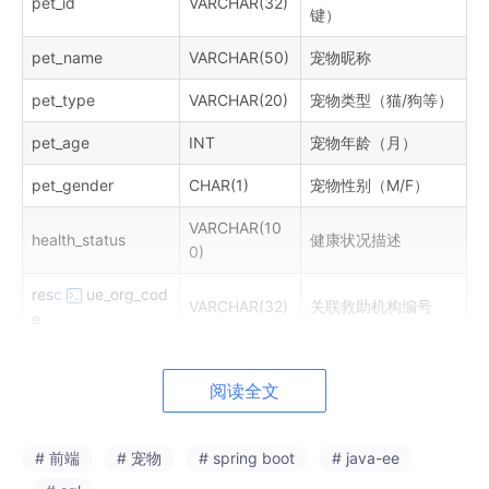
pet_id
VARCHAR(32)
键）
pet_name
VARCHAR(50)
宠物昵称
pet_type
VARCHAR(20)
宠物类型（猫/狗等）
pet_age
INT
宠物年龄（月）
pet_gender
CHAR(1)
宠物性别（M/F）
VARCHAR(10
health_status
健康状况描述
0)
res
c
ue_org_cod
VARCHAR(32)
关联救助机构编号
e
create_time
DATETIME
记录创建时间
阅读全文
用户信息数据表
# 前端
# 宠物
# spring boot
# java-ee
用户信息数据表中，用户账号为唯一登录凭证，角色字段区分用户
权限等级，注册时间记录用户加入系统的日期。结构表如表3-2所