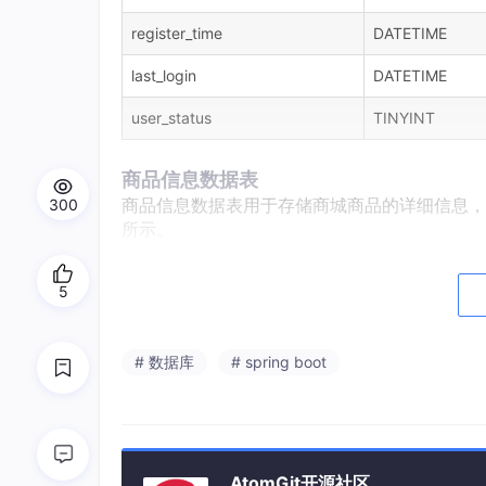
register_time
DATETIME
last_login
DATETIME
user_status
TINYINT
商品信息数据表
商品信息数据表用于存储商城商品的详细信息，
300
所示。
字段名
数据类型
5
produ
c
t_id
BIGINT
# 数据库
# spring boot
product_name
VARCHAR(100
category_id
BIGINT
price
DECIMAL(10,2
AtomGit开源社区