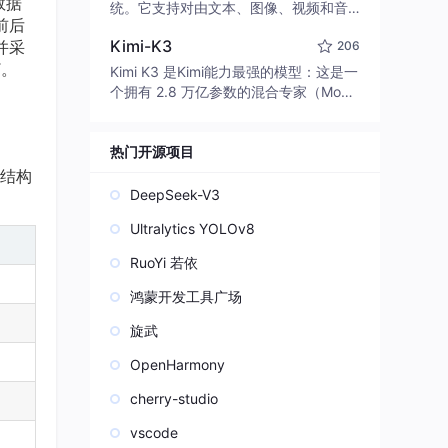
数据
edit code, run commands, and verify
统。它支持对由文本、图像、视频和音
前后
changes — autonomously. Built in Rus
频组成的多模态上下文进行统一理解，
t for speed. Get Started
Kimi-K3
并采
206
并能生成分辨率高达 2K、时长可达 15
T。
秒的带原生立体声音频的视频。得益于
Kimi K3 是Kimi能力最强的模型：这是一
面向任务泛化的系统设计，H3 在预训练
个拥有 2.8 万亿参数的混合专家（Mo
阶段就已具备广泛的多模态上下文理解
E）模型，具备原生视觉理解能力，并支
与生成能力，能够出色地执行复杂的多
持 100 万 token 的上下文窗口。
模态指令。
热门开源项目
。结构
DeepSeek-V3
Ultralytics YOLOv8
RuoYi 若依
鸿蒙开发工具广场
旋武
OpenHarmony
cherry-studio
vscode