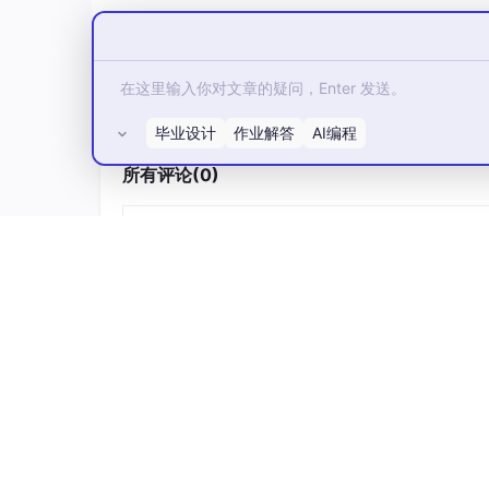
详细视频演示
请联系我获取更详细的演示视频
毕业设计
作业解答
AI编程
系统介绍：
所有评论(0)
企业级欢迪迈手机商城设计与开发管理系统源码｜Sp
版】，拿走直接用（附源码，数据库，视频
ElementUI、（Python或者Java或者.NE
功能参考截图：