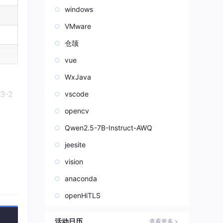
windows
VMware
仓颉
vue
WxJava
-2
vscode
opencv
Qwen2.5-7B-Instruct-AWQ
jeesite
vision
anaconda
openHiTLS
活动日历
查看更多