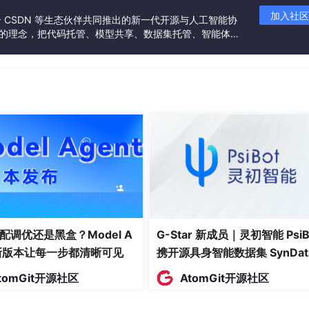
商品库存
加入社区
联合 CSDN 等生态伙伴共同推出的新一代开源与人工智能协
商品描述
”的理念，把代码托管、模型共享、数据集托管、智能体开
发者提供从开发、训练到部署的一站式体验。
商品上架时间
是否下架（0-否，1-是）
ID是该表的主键，创建时间通过函数自动生成。结构表如表3-3
说明
订单唯一标识，主键
配调优还是黑盒？Model A
G-Star 新成员｜灵初智能 PsiB
下单用户ID
t新版本让每一步都清晰可见
携开源具身智能数据集 SynDat
商品ID
入驻 AtomGit
tomGit开源社区
AtomGit开源社区
购买数量