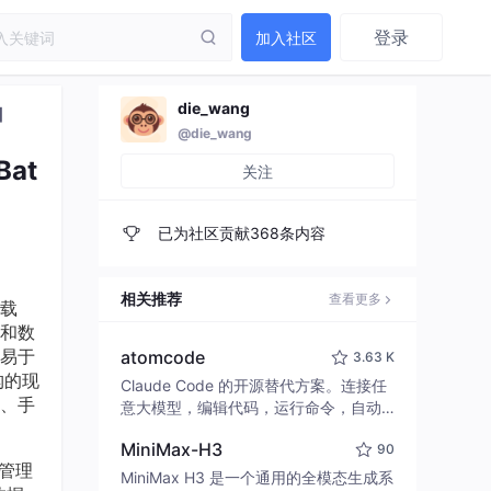
登录
加入社区
die_wang
】
@die_wang
at
关注
已为社区贡献368条内容
相关推荐
查看更多
载
和数
易于
atomcode
3.63 K
架构的现
Claude Code 的开源替代方案。连接任
、手
意大模型，编辑代码，运行命令，自动
验证 — 全自动执行。用 Rust 构建，极
MiniMax-H3
90
致性能。 ｜ An open-source alternativ
城管理
e to Claude Code. Connect any LLM,
MiniMax H3 是一个通用的全模态生成系