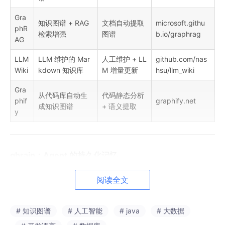
Gra
知识图谱 + RAG
文档自动提取
microsoft.githu
phR
检索增强
图谱
b.io/graphrag
AG
LLM
LLM 维护的 Mar
人工维护 + LL
github.com/nas
Wiki
kdown 知识库
M 增量更新
hsu/llm_wiki
Gra
从代码库自动生
代码静态分析
phif
graphify.net
成知识图谱
+ 语义提取
y
gbrain：Agent 的持久化记忆
gbrain 是 Garry Tan 开源的方案，最初为 OpenClaw 设计的 Age
阅读全文
nt 记忆层。
用 Postgres 存图结构，Git 做版本控制。Agent 学到新知识就写
# 知识图谱
# 人工智能
# java
# 大数据
入图谱，Git 提交记录变更。