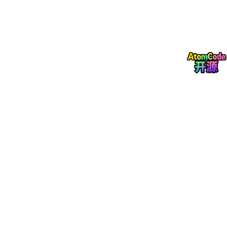
适合多 Agent 协作需要共享记忆的团队。
GraphRAG：文档级全局检索
GraphRAG 是微软的方案。先用 LLM 从文档里提取实体和关系建
图谱，检索时顺着图谱找关联上下文，再让 LLM 生成回答。
1

2

3

文档集合 → LLM 提取实体/关系 → 构建知识图谱

用户提问 → 图谱检索关联上下文 → LLM 生成回答
