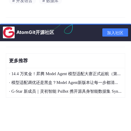
# 开发语言
# 数据库
1
Agent 对话 → 提取实体和关系 → 写入 Postgres → Git 
com
AtomGit开源社区
加入社区
特点
：
更多推荐
Agent 跨对话不丢上下文
·
14.4 万奖金！昇腾 Model Agent 模型适配大赛正式起航（第二季）
Git 版本控制天然支持回滚
·
模型适配调优还是黑盒？Model Agent新版本让每一步都清晰可见
跟 OpenClaw 生态集成紧密，脱离 OpenClaw 使用
·
G-Star 新成员｜灵初智能 PsiBot 携开源具身智能数据集 SynData 入驻 AtomGit
成本较高
成本
：
需要部署 Postgres
图谱初始化需手动完成，历史数据迁移成本较高