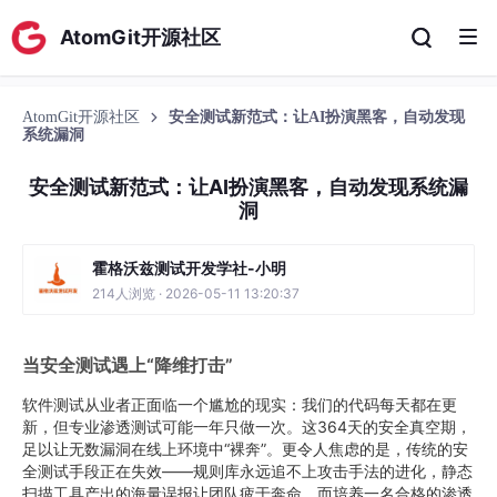
AtomGit开源社区
AtomGit开源社区
安全测试新范式：让AI扮演黑客，自动发现
系统漏洞
安全测试新范式：让AI扮演黑客，自动发现系统漏
洞
霍格沃兹测试开发学社-小明
214人浏览 · 2026-05-11 13:20:37
当安全测试遇上“降维打击”
软件测试从业者正面临一个尴尬的现实：我们的代码每天都在更
新，但专业渗透测试可能一年只做一次。这364天的安全真空期，
足以让无数漏洞在线上环境中“裸奔”。更令人焦虑的是，传统的安
全测试手段正在失效——规则库永远追不上攻击手法的进化，静态
扫描工具产出的海量误报让团队疲于奔命，而培养一名合格的渗透