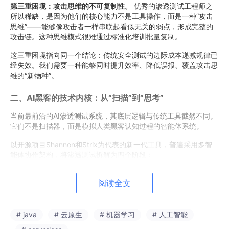
第三重困境：攻击思维的不可复制性。
优秀的渗透测试工程师之
所以稀缺，是因为他们的核心能力不是工具操作，而是一种“攻击
思维”——能够像攻击者一样串联起看似无关的弱点，形成完整的
攻击链。这种思维模式很难通过标准化培训批量复制。
这三重困境指向同一个结论：传统安全测试的边际成本递减规律已
经失效。我们需要一种能够同时提升效率、降低误报、覆盖攻击思
维的“新物种”。
二、AI黑客的技术内核：从“扫描”到“思考”
当前最前沿的AI渗透测试系统，其底层逻辑与传统工具截然不同。
它们不是扫描器，而是模拟人类黑客认知过程的智能体系统。
以开源项目Shannon和Strix为代表的新一代工具，普遍采用多智
能体协作架构，将渗透测试拆解为四个阶段：
阶段一：侦察。
AI智能体首先分析目标应用的源代码，同时调用N
阅读全文
map、Subfinder等传统工具进行外部扫描。但与传统工具不同的
是，AI会将两路信息进行语义级融合——它能理解代码中的认证逻
辑与扫描发现的开放端口之间的关联，构建出一张立体的“攻击面
地图”。
# java
# 云原生
# 机器学习
# 人工智能