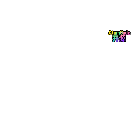
误报是安全测试领域最顽固的顽疾之一。传统工具之所以误报率
高，根源在于它们采用的是“特征匹配”范式——看到某个代码模式
就报警，至于这个模式在真实运行环境中是否真的可被利用，工具
并不关心。
AI黑客的解决方案是引入“验证闭环”。在Shannon的架构中，漏洞
分析阶段产出的只是“假设列表”，必须经过漏洞利用阶段的真实攻
击验证，才能进入最终报告。这种“假设-验证”机制，本质上是在模
拟人类渗透测试工程师的工作方法：先根据经验猜测可能存在漏
洞，再动手验证，确认有效才记录。
更精妙的是，AI在验证过程中会动态调整攻击策略。如果一种注入
方式被WAF拦截，它会自动尝试编码绕过、分块传输、参数污染等
变种手法。这种“自适应攻击”能力，使得AI能够发现那些需要组合
多种绕过技术才能触达的深层漏洞——这类漏洞恰恰是传统工具和
初级测试人员最容易遗漏的。
四、对测试从业者的真实冲击：角色重构而非岗位消亡
面对AI黑客的崛起，一个无法回避的问题是：安全测试工程师会被
取代吗？
答案是否定的，但工作内容将发生根本性重构。2026年的行业趋