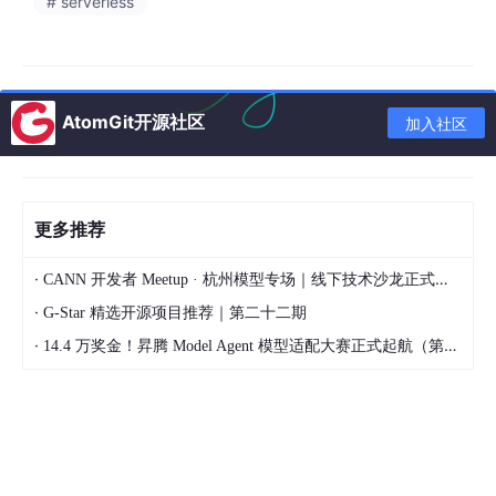
# serverless
阶段二：漏洞分析。
多个专项智能体并行工作，分别针对SQL注
入、XSS、SSRF、认证绕过等OWASP漏洞类型进行数据流追踪。
关键突破在于：AI不是简单匹配规则，而是理解代码上下文。它能
识别出“用户输入经过三层函数调用后进入数据库查询，中间缺少
参数化处理”这样的逻辑链路，输出的是“可能的攻击路径假设”，而
非孤立的告警条目。
AtomGit开源社区
加入社区
阶段三：漏洞利用。
这是AI黑客与传统工具的分水岭。AI会调用真
实浏览器、命令行工具或自定义脚本，对每条攻击假设执行实际攻
击。它严格遵循“打不通就不报”的原则——只有成功触发漏洞、返
回预期结果的攻击路径，才会被标记为有效。这一机制从根本上消
更多推荐
灭了误报。
·
CANN 开发者 Meetup · 杭州模型专场｜线下技术沙龙正式开启报名！
阶段四：报告生成。
AI汇总所有验证成功的漏洞，生成渗透测试
级报告。每个漏洞都附带可直接复现的PoC步骤，开发人员可以按
·
G-Star 精选开源项目推荐｜第二十二期
图索骥地修复，无需安全专家二次解释。
·
14.4 万奖金！昇腾 Model Agent 模型适配大赛正式起航（第二季）
整个过程完全自主运行。从启动到出报告，测试人员只需要一条命
令。某金融企业在部署AI渗透平台后，平均测试周期从7天压缩到4
小时，覆盖范围扩大了300%。
三、为什么AI黑客能解决“误报”这个老难题