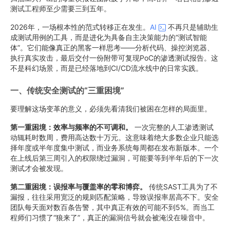
测试工程师至少需要三到五年。
2026年，一场根本性的范式转移正在发生。
AI
不再只是辅助生
成测试用例的工具，而是进化为具备自主决策能力的“测试智能
体”。它们能像真正的黑客一样思考——分析代码、操控浏览器、
执行真实攻击，最后交付一份附带可复现PoC的渗透测试报告。这
不是科幻场景，而是已经落地到CI/CD流水线中的日常实践。
一、传统安全测试的“三重困境”
要理解这场变革的意义，必须先看清我们被困在怎样的局面里。
第一重困境：效率与频率的不可调和。
一次完整的人工渗透测试
动辄耗时数周，费用高达数十万元。这意味着绝大多数企业只能选
择年度或半年度集中测试，而业务系统每周都在发布新版本。一个
在上线后第三周引入的权限绕过漏洞，可能要等到半年后的下一次
测试才会被发现。
第二重困境：误报率与覆盖率的零和博弈。
传统SAST工具为了不
漏报，往往采用宽泛的规则匹配策略，导致误报率居高不下。安全
团队每天面对数百条告警，其中真正有效的可能不到5%。而当工
程师们习惯了“狼来了”，真正的漏洞信号就会被淹没在噪音中。