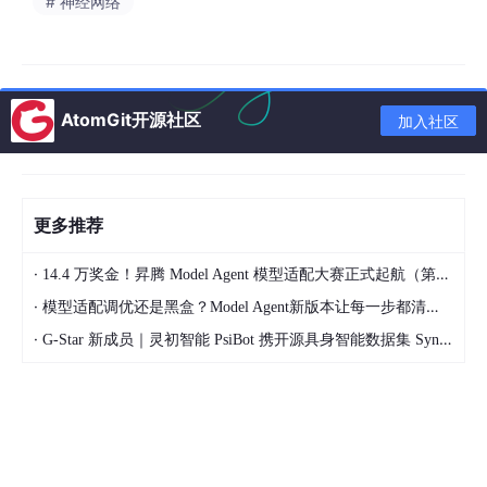
# 神经网络
AtomGit开源社区
加入社区
▲ 架构图详解
：
更多推荐
整体架构由三部分组成。
输入侧
，音频经冻结的
SenseVoice-Sm
all
编码器提取声学特征，图像经冻结的
SigLIP2
编码器提取视觉
·
14.4 万奖金！昇腾 Model Agent 模型适配大赛正式起航（第二季）
特征，二者各自通过一个
2 层 MLP 投影器
映射到 768 维的统一隐
空间，注入文本序列中的模态占位符（modality-placeholder）位
·
模型适配调优还是黑盒？Model Agent新版本让每一步都清晰可见
置。
·
G-Star 新成员｜灵初智能 PsiBot 携开源具身智能数据集 SynData 入驻 AtomGit
Thinker
是核心语义处理模块，即完整的 MiniMind Transforme
r：
8 层、隐藏维 768、GQA（8 Query heads / 4 KV heads）
，
可训练参数
63.91M
（Dense 版）/
198.42M
（MoE 版）。Think
er 负责理解所有模态输入并生成文字回复 token。
Talker
是独立的语音生成模块：
4 层 MiniMind 块、隐藏维 76