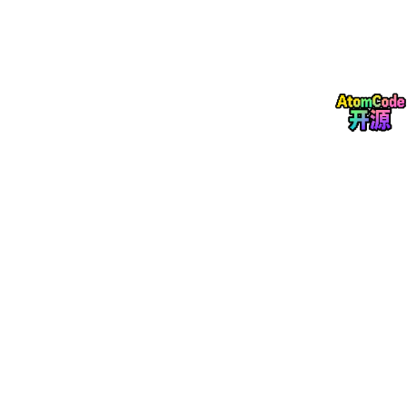
8
，可训练参数
47.05M
（Dense）/
114.30M
（MoE）。Talker
不直接读取 Thinker 最后一层输出，而是读取
中间层桥接状态
（详
见技术点一）。Mimi codec（冻结，
96.15M
）负责将 8 层 code
book 预测解码为 24kHz 波形。
Talker 语音生成设计
▲ Talker 详解
：
Talker 的输入由四部分拼接而成：① Thinker
中间层桥接状态
（经 embed_proj 投影）；② 已生成的音频码嵌入（历史 codec
token）；③ 可选的说话人参考信息；④ 参考 codec 提示（用
于声音克隆）。