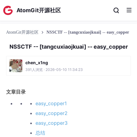
AtomGit开源社区
AtomGit开源社区
NSSCTF -- [tangcuxiaojkuai] -- easy_copper
NSSCTF -- [tangcuxiaojkuai] -- easy_copper
chen_x1ng
391人浏览 · 2026-05-10 11:34:23
文章目录
easy_copper1
easy_copper2
easy_copper3
总结