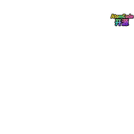
k
i
m
C
有未知数
的多项式，就可以用
攻击
m
C
o
pp
er
s
mi
t
h
=
_
k
2
m
o
m
C
∣
δ
β
∣
∣
<
b
解出
，
的界为
其中
是
m
C
o
pp
er
s
mi
t
h
x
N
δ
δ
0
i
_
p
m
o
x
\d
β
b
多项式的阶，而
是齐次多项式成立下的真实模数
，
β
b
i
p
p
0
e
\b
b
b
b
β
≤
∣
即
且
。
b
n
b
n
e
p
∣
l
e
≤
∣
r
e
<
t
2
5
n ( 1536 − b i t s ) → 
(
)
t
n
n
6
213
29
×
8
230
(
1536
−
)
→
≈
2
<
2
=
2
<
n
bi
t
s
n
5
s
r
N
a
a
β
b
m
s
β
b
\m
m
C
我发现需要求解的根
与
攻击的界并
m
C
o
pp
er
s
mi
t
h
i
m
2
≤
i
m
o
不满足该算法求解的范围，但是在实践过程中发现，
t
i
δ
n
d
p
C
如果仍按照正常的
去求解的话，是可
C
o
pp
er
s
mi
t
h
h
t
|
^
n
p
o
m
以求解出来准确的
，这个问题就比较奇怪了。参考
m
C
h
x
{\b
e
p
m
下面：
o
C
_
e
r
p
p
exp
.sage
o
0
t
s
e
p
p
|
a}
m
r
e
p
<
i
s
r
e
N
from
t
m
s
r
^
K
 =
 [-2199405606, -2479878525, 2139313240, 81537041
h
i
m
s
{\f
n
 = 
16982818991947151141651110123192771033597336747
C
t
i
m
r
c
 = 
5314690435485960159958511045706711101285882924