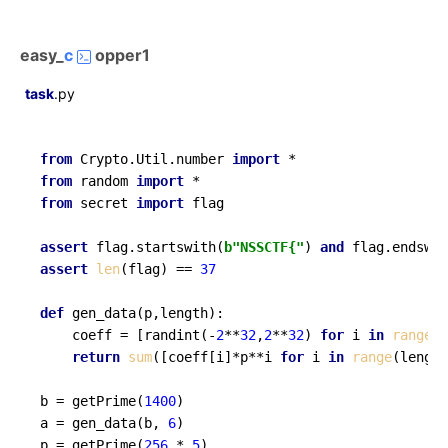
easy_
c
opper1
task
.py
from
 Crypto.Util.number 
import
from
 random 
import
from
 secret 
import
 flag

assert
 flag.startswith(
b"NSSCTF{"
) 
and
 flag.endswit
assert
len
(flag) == 
37
def
gen_data
(
p,length
):

    coeff = [randint(-
2
**
32
,
2
**
32
) 
for
 i 
in
range
(l
return
sum
([coeff[i]*p**i 
for
 i 
in
range
(length
b = getPrime(
1400
)

a = gen_data(b, 
6
)

p = getPrime(
256
 * 
5
)
