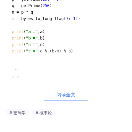
q = getPrime(
256
)

n = p * q

m = bytes_to_long(flag[
7
:-
1
])

print
(
"a ="
print
(
"b ="
print
(
"n ="
print
(
"c ="
,a % (b-m) % p)

'''

a = ...

b = ...

n = ...

阅读全文
c = ...

'''
# 密码学
# 概率论
analysis