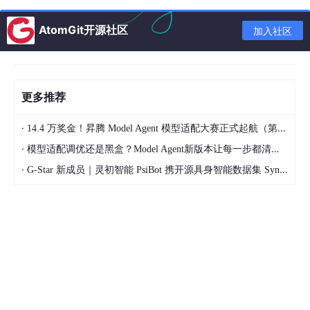
5
4
32
32
=
+
+
⋯
+
∣
a = k 5 b 5 + k 4 b 4 + ⋯ + k
∈
[
1
,
2
)
,
⋯
∈
[
−
2
,
2
a
k
b
k
b
k
k
k
k
5
4
0
5
4
0
AtomGit开源社区
加入社区
这道题目其实考察点和《密码工程》中的一个优化方
法很像，为了加速椭圆曲线上点的计算，模数可以选
p
用特殊的梅森素数，这种素数具有以下的特殊形式
=
a
k
=
2
−
，这样子在进行模运算的时候不需要像
p
b
更多推荐
2
%
%
一样进行耗时的整数除法来获取余数，可以直接
a
b
k
b
2
k
·
2
%
=
在模运算时计算得到
，省去了耗时的除法
14.4 万奖金！昇腾 Model Agent 模型适配大赛正式起航（第二季）
p
b
−
a
k
运算。
·
模型适配调优还是黑盒？Model Agent新版本让每一步都清晰可见
b
\
%
由同余的性质，可得
·
G-Star 新成员｜灵初智能 PsiBot 携开源具身智能数据集 SynData 入驻 AtomGit
p
%
p
=
b
=
5
4
≡
(
mod
−
)
→
b ≡ m ( m o d b − m ) 
≡
+
+
b
m
b
m
a
k
m
k
m
5
4
2
b
^
2
k
^
5
4
→
≡
+
→ c ≡ k 5 m 5 + k 4 m 
+
⋯
(
mod
)
-
c
k
m
k
m
k
p
k
5
4
1
b
\
k
b
接下来的问题就是，未知数
本身的范围相对于
来
k
b
i
%
i
b
k
说很小，如果我们能够准确获得
，之后就能获得仅
k
i
p