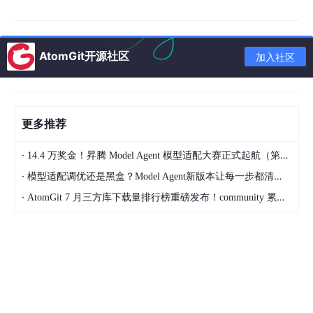
AtomGit开源社区
加入社区
更多推荐
·
14.4 万奖金！昇腾 Model Agent 模型适配大赛正式起航（第二季）
初步方案，以最终执行方案为准
·
模型适配调优还是黑盒？Model Agent新版本让每一步都清晰可见
高校专属权益｜零成本抢占科创先机
·
AtomGit 7 月三方库下载量排行榜重磅发布！community 累计破百万断层领跑，Chromium 组件全面霸榜
免费参与官方培训，无需承担任何费用
获批官方产学研合作曝光，提升院校知名度
协助搭建
开源鸿蒙 PC 校园俱乐部
，丰富学生科创实践场景，
助力竞赛、毕业设计
全套培训资料、源码、录屏可直接转化为校内特色课程